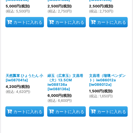
5,000
円
(税別)
2,500
円
(税別)
2,500
円
(税別)
(
税込
:
5,500
円
)
(
税込
:
2,750
円
)
(
税込
:
2,750
円
)
カートに入れる
カートに入れる
カートに入れる
天然瓢箪 ひょうたん 小
緑玉（広東玉）文昌塔
文昌塔（瑠璃 ペンダン
[
iw087041a
]
（大）13.5CM
ト）iw086012a
iw088136a
[
iw086012a
]
4,200
円
(税別)
[
iw088136a
]
1,500
円
(税別)
(
税込
:
4,620
円
)
6,000
円
(税別)
(
税込
:
1,650
円
)
(
税込
:
6,600
円
)
カートに入れる
カートに入れる
カートに入れる