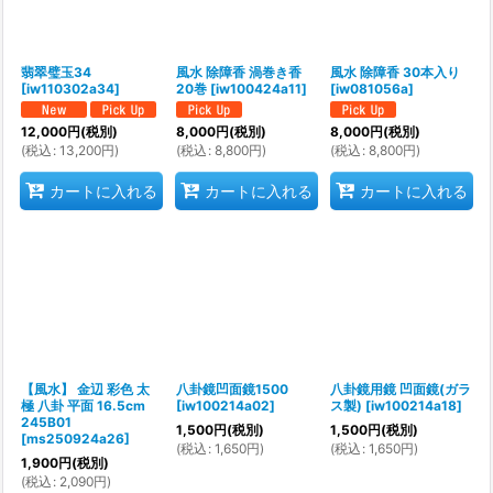
翡翠璧玉34
風水 除障香 渦巻き香
風水 除障香 30本入り
[
iw110302a34
]
20巻
[
iw100424a11
]
[
iw081056a
]
12,000
円
(税別)
8,000
円
(税別)
8,000
円
(税別)
(
税込
:
13,200
円
)
(
税込
:
8,800
円
)
(
税込
:
8,800
円
)
カートに入れる
カートに入れる
カートに入れる
【風水】 金辺 彩色 太
八卦鏡凹面鏡1500
八卦鏡用鏡 凹面鏡(ガラ
極 八卦 平面 16.5cm
[
iw100214a02
]
ス製)
[
iw100214a18
]
245B01
1,500
円
(税別)
1,500
円
(税別)
[
ms250924a26
]
(
税込
:
1,650
円
)
(
税込
:
1,650
円
)
1,900
円
(税別)
(
税込
:
2,090
円
)