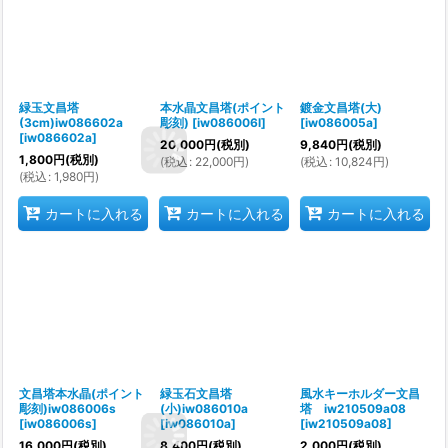
緑玉文昌塔
本水晶文昌塔(ポイント
鍍金文昌塔(大)
(3cm)iw086602a
彫刻)
[
iw086006l
]
[
iw086005a
]
[
iw086602a
]
20,000
円
(税別)
9,840
円
(税別)
1,800
円
(税別)
(
税込
:
22,000
円
)
(
税込
:
10,824
円
)
(
税込
:
1,980
円
)
カートに入れる
カートに入れる
カートに入れる
文昌塔本水晶(ポイント
緑玉石文昌塔
風水キーホルダー文昌
彫刻)iw086006s
(小)iw086010a
塔 iw210509a08
[
iw086006s
]
[
iw086010a
]
[
iw210509a08
]
16,000
円
(税別)
8,400
円
(税別)
2,000
円
(税別)