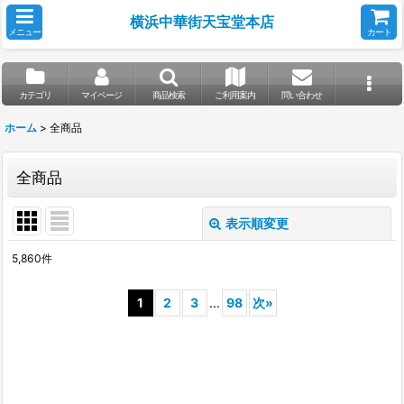
横浜中華街天宝堂本店
メニュー
カート
カテゴリ
マイページ
商品検索
ご利用案内
問い合わせ
ホーム
>
全商品
全商品
表示順変更
閉じる
5,860
件
表示数
:
1
2
3
...
98
次
»
並び順
:
絞り込む