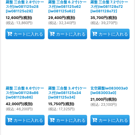
羅盤 三合盤 2.8寸(ケー
羅盤 三合盤 6.2寸(ケー
羅盤 三合盤 7.2寸(ケー
ス付)iw081125o28
ス付)iw081125o62
ス付)iw081128o72
[
iw081125o28
]
[
iw081125o62
]
[
iw081128o72
]
12,600
円
(税別)
29,400
円
(税別)
35,700
円
(税別)
(
税込
:
13,860
円
)
(
税込
:
32,340
円
)
(
税込
:
39,270
円
)
カートに入れる
カートに入れる
カートに入れる
羅盤 三合盤 8.6寸(ケー
羅盤 三合盤 3.4寸(ケー
玄空羅盤iw083003a0
ス付)iw081128o86
ス付)iw081125o34
[
iw083003a0
]
[
iw081128o86
]
[
iw081125o34
]
21,000
円
(税別)
42,000
円
(税別)
15,750
円
(税別)
(
税込
:
23,100
円
)
(
税込
:
46,200
円
)
(
税込
:
17,325
円
)
カートに入れる
カートに入れる
カートに入れる