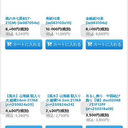
桃の木七星剣(T-
寿紙10束
金銀紙10束
21CM)
[
iw087054a
]
[
iw083103a10
]
[
iw083104a
]
8,400
円
(税別)
10,000
円
(税別)
6,000
円
(税別)
(
税込
:
9,240
円
)
(
税込
:
11,000
円
)
(
税込
:
6,600
円
)
カートに入れる
カートに入れる
カートに入れる
【風水】山海鎮 額入り
【風水】山海鎮 額入り
吊るし飾り 中国結び
大 縦横24cm 217A8
小 縦横14.2cm 217A9
飾り【福】dsc02048
[
ms250924a25
]
[
ms250924a24
]
・221F12PF
[
ms250319a09
]
4,800
円
(税別)
2,500
円
(税別)
3,500
円
(税別)
(
税込
:
5,280
円
)
(
税込
:
2,750
円
)
(
税込
:
3,850
円
)