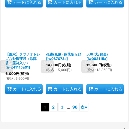
カートに入れる
カートに入れる
カートに入れる
【風水】タツノオトシ
孔雀(鳳凰) 銅花瓶ｈ21
天馬(大/鍍金)
ゴ八卦御守袋（除障
[
iw087073a
]
[
iw082115a
]
香・霊符入り）
14,000
円
(税別)
12,600
円
(税別)
[
iw241115a01
]
(
税込
:
15,400
円
)
(
税込
:
13,860
円
)
6,000
円
(税別)
(
税込
:
6,600
円
)
カートに入れる
カートに入れる
カートに入れる
1
2
3
...
98
次
»