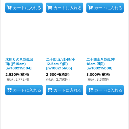
カートに入れる
カートに入れる
カートに入れる
木彫りの八卦鏡凹
二十四山八卦鏡(小
二十四山八卦鏡(中
面/(径15cm)
12.5cm 凸面)
18cm 凹面)
[
iw100215b04
]
[
iw100215b05
]
[
iw100215b08
]
2,520
円
(税別)
2,500
円
(税別)
3,000
円
(税別)
(
税込
:
2,772
円
)
(
税込
:
2,750
円
)
(
税込
:
3,300
円
)
カートに入れる
カートに入れる
カートに入れる