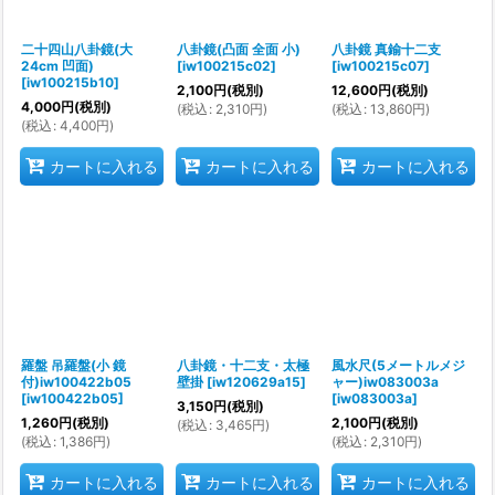
二十四山八卦鏡(大
八卦鏡(凸面 全面 小)
八卦鏡 真鍮十二支
24cm 凹面)
[
iw100215c02
]
[
iw100215c07
]
[
iw100215b10
]
2,100
円
(税別)
12,600
円
(税別)
4,000
円
(税別)
(
税込
:
2,310
円
)
(
税込
:
13,860
円
)
(
税込
:
4,400
円
)
カートに入れる
カートに入れる
カートに入れる
羅盤 吊羅盤(小 鏡
八卦鏡・十二支・太極
風水尺(5メートルメジ
付)iw100422b05
壁掛
[
iw120629a15
]
ャー)iw083003a
[
iw100422b05
]
[
iw083003a
]
3,150
円
(税別)
1,260
円
(税別)
2,100
円
(税別)
(
税込
:
3,465
円
)
(
税込
:
1,386
円
)
(
税込
:
2,310
円
)
カートに入れる
カートに入れる
カートに入れる