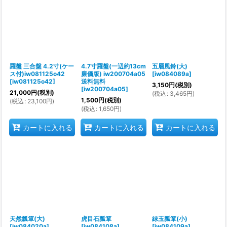
羅盤 三合盤 4.2寸(ケー
4.7寸羅盤(一辺約13cm
五層風鈴(大)
ス付)iw081125o42
廉価版) iw200704a05
[
iw084089a
]
[
iw081125o42
]
送料無料
3,150
円
(税別)
[
iw200704a05
]
21,000
円
(税別)
(
税込
:
3,465
円
)
1,500
円
(税別)
(
税込
:
23,100
円
)
(
税込
:
1,650
円
)
カートに入れる
カートに入れる
カートに入れる
天然瓢箪(大)
虎目石瓢箪
緑玉瓢箪(小)
[
iw084020a
]
[
iw084108a
]
[
iw084109a
]