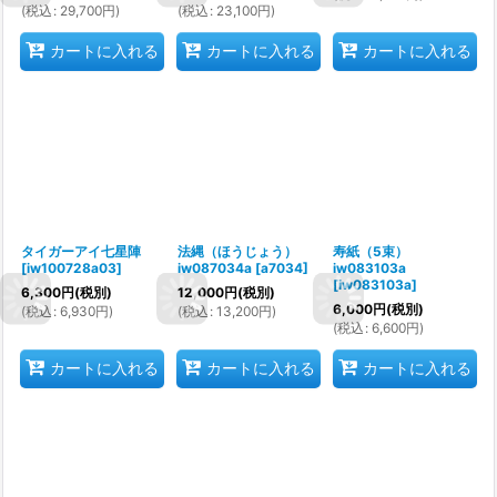
(
税込
:
29,700
円
)
(
税込
:
23,100
円
)
カートに入れる
カートに入れる
カートに入れる
タイガーアイ七星陣
法縄（ほうじょう）
寿紙（5束）
[
iw100728a03
]
iw087034a
[
a7034
]
iw083103a
[
iw083103a
]
6,300
円
(税別)
12,000
円
(税別)
6,000
円
(税別)
(
税込
:
6,930
円
)
(
税込
:
13,200
円
)
(
税込
:
6,600
円
)
カートに入れる
カートに入れる
カートに入れる