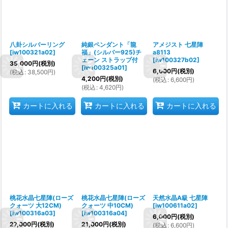
八卦シルバーリング
純銀ペンダント「龍
アメジスト 七星陣
[
iw100321a02
]
福」(シルバー925)チ
a8113
ェーン ストラップ付
[
iw100327b02
]
35,000
円
(税別)
[
iw100325a01
]
6,000
円
(税別)
(
税込
:
38,500
円
)
4,200
円
(税別)
(
税込
:
6,600
円
)
(
税込
:
4,620
円
)
カートに入れる
カートに入れる
カートに入れる
桃花水晶七星陣(ローズ
桃花水晶七星陣(ローズ
天然水晶A級 七星陣
クォーツ 大12CM)
クォーツ 中10CM)
[
iw100611a02
]
[
iw100316a03
]
[
iw100316a04
]
6,000
円
(税別)
27,000
円
(税別)
21,000
円
(税別)
(
税込
:
6,600
円
)