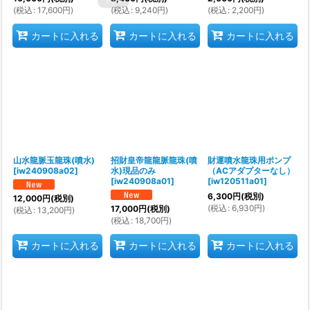
(
税込
:
17,600
円
)
(
税込
:
9,240
円
)
(
税込
:
2,200
円
)
カートに入れる
カートに入れる
カートに入れる
山水龍脈玉龍珠(噴水)
招財皇帝龍龍脈龍珠(噴
財運噴水龍珠用ポンプ
[
iw240908a02
]
水)現品のみ
（ACアダプターなし）
[
iw240908a01
]
[
iw120511a01
]
6,300
円
(税別)
12,000
円
(税別)
(
税込
:
6,930
円
)
17,000
円
(税別)
(
税込
:
13,200
円
)
(
税込
:
18,700
円
)
カートに入れる
カートに入れる
カートに入れる