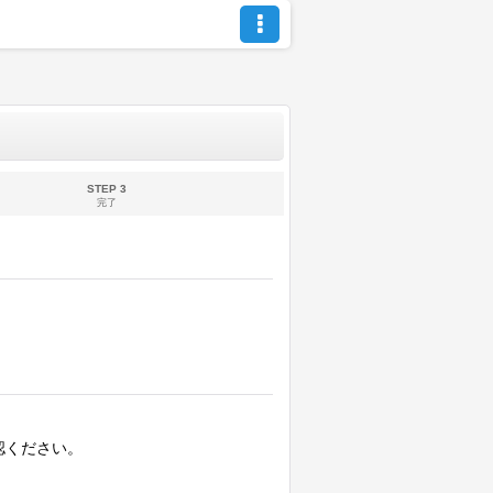
STEP 3
完了
認ください。