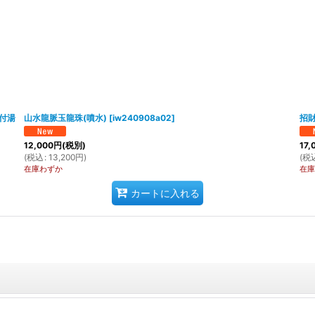
蓋付湯
山水龍脈玉龍珠(噴水)
[
iw240908a02
]
招財
12,000
円
(税別)
17,
(
税込
:
13,200
円
)
(
税
在庫わずか
在庫
カートに入れる