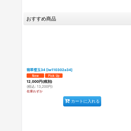
おすすめ商品
翡翠璧玉34
[
iw110302a34
]
12,000
円
(税別)
(
税込
:
13,200
円
)
在庫わずか
カートに入れる