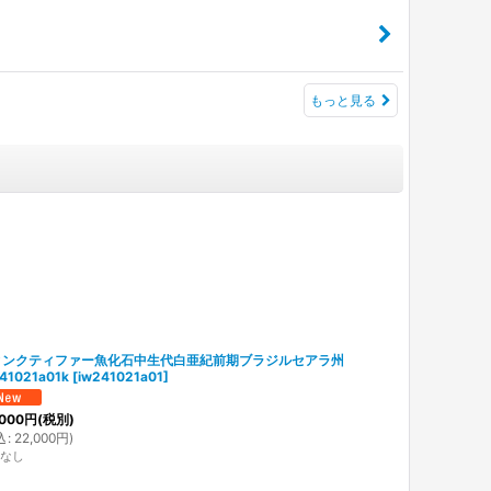
もっと見る
ィンクティファー魚化石中生代白亜紀前期ブラジルセアラ州
41021a01k
[
iw241021a01
]
000
円
(税別)
込
:
22,000
円
)
なし