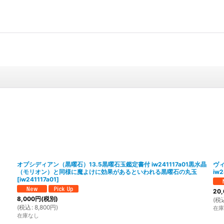
オプシディアン（黒曜石）13.5黒曜石玉鑑定書付 iw241117a01黒水晶
ヴ
（モリオン）と同様に魔よけに効果があるといわれる黒曜石の丸玉
iw2
[
iw241117a01
]
20,
8,000
円
(税別)
(
税
(
税込
:
8,800
円
)
在庫
在庫なし