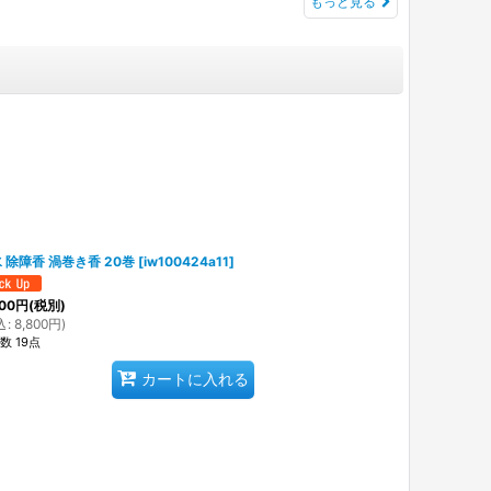
もっと見る
 除障香 渦巻き香 20巻
[
iw100424a11
]
00
円
(税別)
込
:
8,800
円
)
数 19点
カートに入れる