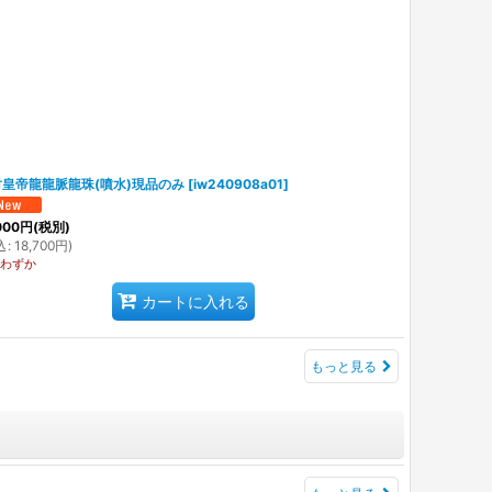
皇帝龍龍脈龍珠(噴水)現品のみ
[
iw240908a01
]
000
円
(税別)
込
:
18,700
円
)
わずか
カートに入れる
もっと見る