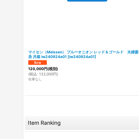
マイセン（Meissen） ブルーオニオン レッド＆ゴールド 夫婦
呑 共箱 iw240924a01
[
iw240924a01
]
120,000
円
(税別)
(
税込
:
132,000
円
)
在庫なし
Item Ranking