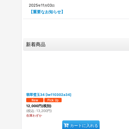
2025
11
03
年
月
日
【重要なお知らせ】
新着商品
翡翠璧玉34
[
iw110302a34
]
12,000
円
(税別)
(
税込
:
13,200
円
)
在庫わずか
カートに入れる