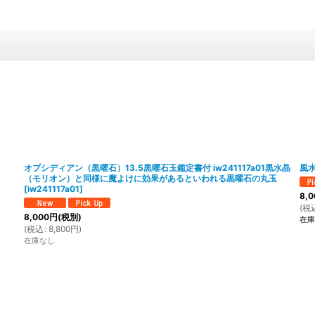
オプシディアン（黒曜石）13.5黒曜石玉鑑定書付 iw241117a01黒水晶
風水
（モリオン）と同様に魔よけに効果があるといわれる黒曜石の丸玉
[
iw241117a01
]
8,0
(
税
8,000
円
(税別)
在庫
(
税込
:
8,800
円
)
在庫なし