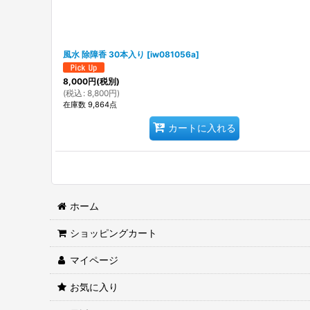
風水 除障香 30本入り
[
iw081056a
]
8,000
円
(税別)
(
税込
:
8,800
円
)
在庫数 9,864点
カートに入れる
ホーム
ショッピングカート
マイページ
お気に入り