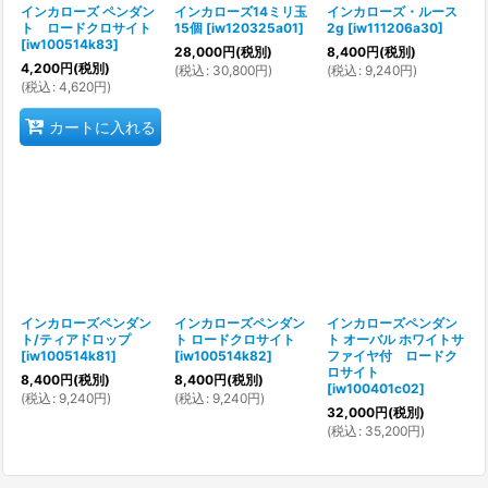
インカローズ ペンダン
インカローズ14ミリ玉
インカローズ・ルース
ト ロードクロサイト
15個
[
iw120325a01
]
2g
[
iw111206a30
]
[
iw100514k83
]
28,000
円
(税別)
8,400
円
(税別)
4,200
円
(税別)
(
税込
:
30,800
円
)
(
税込
:
9,240
円
)
(
税込
:
4,620
円
)
カートに入れる
インカローズペンダン
インカローズペンダン
インカローズペンダン
ト/ティアドロップ
ト ロードクロサイト
ト オーバル ホワイトサ
[
iw100514k81
]
[
iw100514k82
]
ファイヤ付 ロードク
ロサイト
8,400
円
(税別)
8,400
円
(税別)
[
iw100401c02
]
(
税込
:
9,240
円
)
(
税込
:
9,240
円
)
32,000
円
(税別)
(
税込
:
35,200
円
)