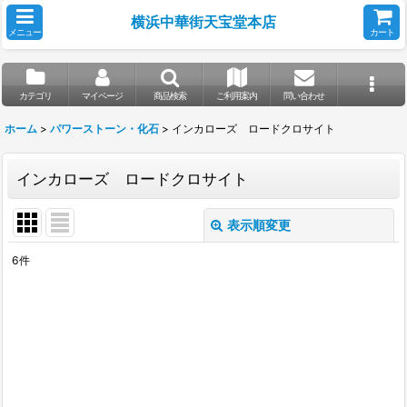
横浜中華街天宝堂本店
メニュー
カート
カテゴリ
マイページ
商品検索
ご利用案内
問い合わせ
ホーム
>
パワーストーン・化石
>
インカローズ ロードクロサイト
インカローズ ロードクロサイト
表示順変更
閉じる
6
件
表示数
:
並び順
:
絞り込む