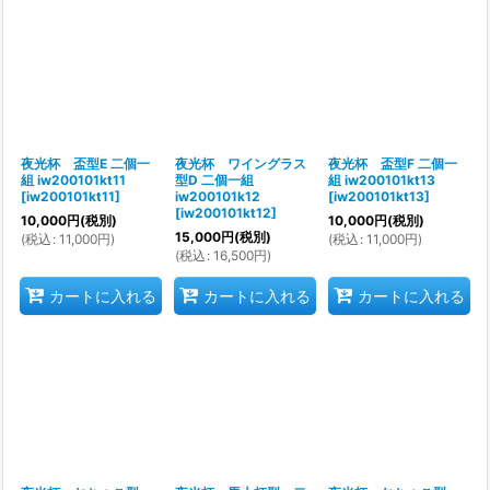
夜光杯 盃型E 二個一
夜光杯 ワイングラス
夜光杯 盃型F 二個一
組 iw200101kt11
型D 二個一組
組 iw200101kt13
[
iw200101kt11
]
iw200101k12
[
iw200101kt13
]
[
iw200101kt12
]
10,000
円
(税別)
10,000
円
(税別)
15,000
円
(税別)
(
税込
:
11,000
円
)
(
税込
:
11,000
円
)
(
税込
:
16,500
円
)
カートに入れる
カートに入れる
カートに入れる