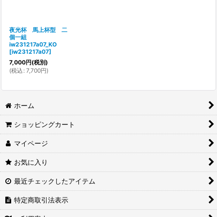
夜光杯 馬上杯型 二
個一組
iw231217a07_KO
[
iw231217a07
]
7,000
円
(税別)
(
税込
:
7,700
円
)
ホーム
ショッピングカート
マイページ
お気に入り
最近チェックしたアイテム
特定商取引法表示