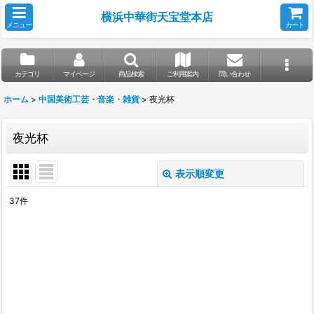
横浜中華街天宝堂本店
メニュー
カート
カテゴリ
マイページ
商品検索
ご利用案内
問い合わせ
ホーム
>
中国美術工芸・音楽・雑貨
>
夜光杯
夜光杯
表示順変更
閉じる
37
件
表示数
:
並び順
:
絞り込む