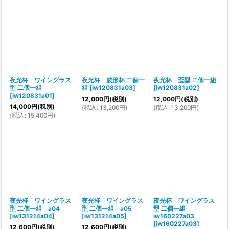
夜光杯 ワイングラス
夜光杯 波形杯 二個一
夜光杯 盃型 二個一組
型 二個一組
組
[
iw120831a03
]
[
iw120831a02
]
[
iw120831a01
]
12,000
円
(税別)
12,000
円
(税別)
14,000
円
(税別)
(
税込
:
13,200
円
)
(
税込
:
13,200
円
)
(
税込
:
15,400
円
)
夜光杯 ワイングラス
夜光杯 ワイングラス
夜光杯 ワイングラス
型 二個一組 a04
型 二個一組 a05
型 二個一組
[
iw131214a04
]
[
iw131214a05
]
iw160227a03
[
iw160227a03
]
12,600
円
(税別)
12,600
円
(税別)