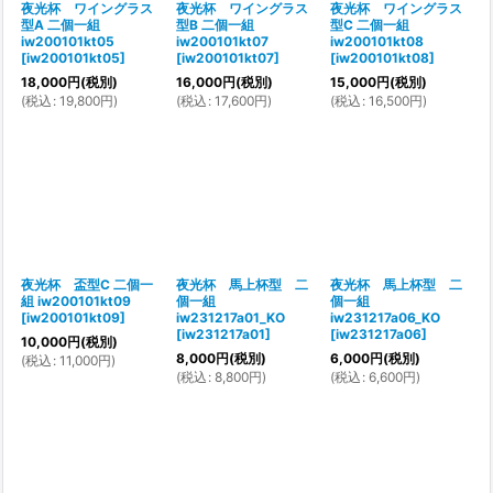
夜光杯 ワイングラス
夜光杯 ワイングラス
夜光杯 ワイングラス
型A 二個一組
型B 二個一組
型C 二個一組
iw200101kt05
iw200101kt07
iw200101kt08
[
iw200101kt05
]
[
iw200101kt07
]
[
iw200101kt08
]
18,000
円
(税別)
16,000
円
(税別)
15,000
円
(税別)
(
税込
:
19,800
円
)
(
税込
:
17,600
円
)
(
税込
:
16,500
円
)
夜光杯 盃型C 二個一
夜光杯 馬上杯型 二
夜光杯 馬上杯型 二
組 iw200101kt09
個一組
個一組
[
iw200101kt09
]
iw231217a01_KO
iw231217a06_KO
[
iw231217a01
]
[
iw231217a06
]
10,000
円
(税別)
8,000
円
(税別)
6,000
円
(税別)
(
税込
:
11,000
円
)
(
税込
:
8,800
円
)
(
税込
:
6,600
円
)