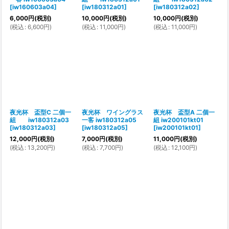
[
iw160603a04
]
[
iw180312a01
]
[
iw180312a02
]
6,000
円
(税別)
10,000
円
(税別)
10,000
円
(税別)
(
税込
:
6,600
円
)
(
税込
:
11,000
円
)
(
税込
:
11,000
円
)
夜光杯 盃型C 二個一
夜光杯 ワイングラス
夜光杯 盃型A 二個一
組 iw180312a03
一客 iw180312a05
組 iw200101kt01
[
iw180312a03
]
[
iw180312a05
]
[
iw200101kt01
]
12,000
円
(税別)
7,000
円
(税別)
11,000
円
(税別)
(
税込
:
13,200
円
)
(
税込
:
7,700
円
)
(
税込
:
12,100
円
)