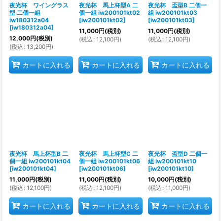
夜光杯 ワイングラス
夜光杯 馬上杯型A 二
夜光杯 盃型B 二個一
型 二個一組
個一組 iw200101kt02
組 iw200101kt03
iw180312a04
[
iw200101kt02
]
[
iw200101kt03
]
[
iw180312a04
]
11,000
円
(税別)
11,000
円
(税別)
12,000
円
(税別)
(
税込
:
12,100
円
)
(
税込
:
12,100
円
)
(
税込
:
13,200
円
)
カートに入れる
カートに入れる
カートに入れる
夜光杯 馬上杯型B 二
夜光杯 馬上杯型C 二
夜光杯 盃型D 二個一
個一組 iw200101kt04
個一組 iw200101kt06
組 iw200101kt10
[
iw200101kt04
]
[
iw200101kt06
]
[
iw200101kt10
]
11,000
円
(税別)
11,000
円
(税別)
10,000
円
(税別)
(
税込
:
12,100
円
)
(
税込
:
12,100
円
)
(
税込
:
11,000
円
)
カートに入れる
カートに入れる
カートに入れる