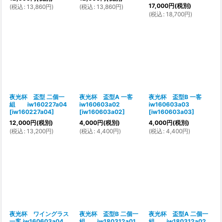
17,000
円
(税別)
(
税込
:
13,860
円
)
(
税込
:
13,860
円
)
(
税込
:
18,700
円
)
夜光杯 盃型 二個一
夜光杯 盃型A 一客
夜光杯 盃型B 一客
組 iw160227a04
iw160603a02
iw160603a03
[
iw160227a04
]
[
iw160603a02
]
[
iw160603a03
]
12,000
円
(税別)
4,000
円
(税別)
4,000
円
(税別)
(
税込
:
13,200
円
)
(
税込
:
4,400
円
)
(
税込
:
4,400
円
)
夜光杯 ワイングラス
夜光杯 盃型B 二個一
夜光杯 盃型A 二個一
一客 iw160603a04
組 iw180312a01
組 iw180312a02