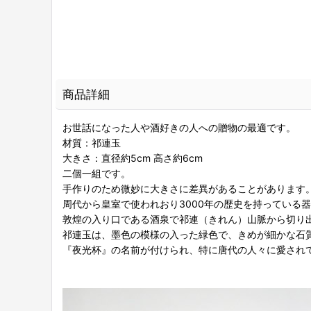
商品詳細
お世話になった人や酒好きの人への贈物の最適です。
材質：祁連玉
大きさ：直径約5cm 高さ約6cm
二個一組です。
手作りのため微妙に大きさに差異があることがあります
周代から皇室で使われおり3000年の歴史を持っている
敦煌の入り口である酒泉で祁連（きれん）山脈から切り
祁連玉は、墨色の模様の入った緑色で、きめが細かな石
『夜光杯』の名前が付けられ、特に唐代の人々に愛され