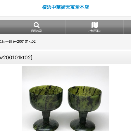
横浜中華街天宝堂本店
商品検索
ご利用案内
一組 iw200101kt02
iw200101kt02
]