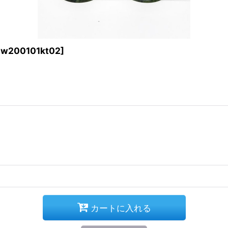
iw200101kt02
]
カートに入れる