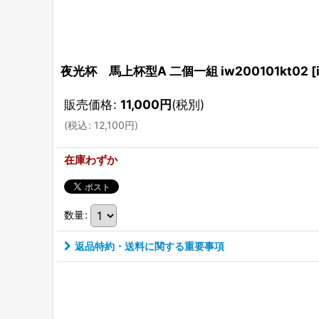
夜光杯 馬上杯型A 二個一組 iw200101kt02
[
販売価格
:
11,000
円
(税別)
(
税込
:
12,100
円
)
在庫わずか
数量
:
返品特約・送料に関する重要事項