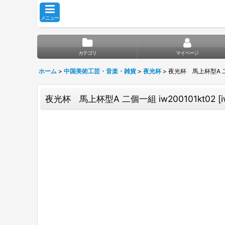
メニュー
カテゴリ
マイページ
ホーム
>
中国美術工芸・音楽・雑貨
>
夜光杯
>
夜光杯 馬上杯型A 二個
夜光杯 馬上杯型A 二個一組 iw200101kt02
[