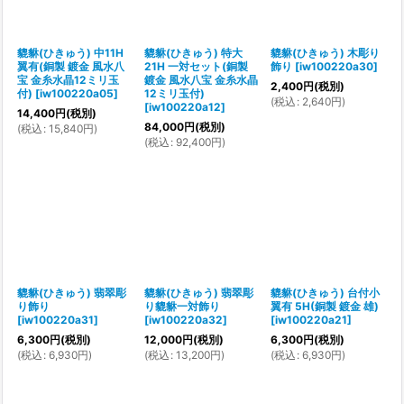
貔貅(ひきゅう) 中11H
貔貅(ひきゅう) 特大
貔貅(ひきゅう) 木彫り
翼有(銅製 鍍金 風水八
21H 一対セット(銅製
飾り
[
iw100220a30
]
宝 金糸水晶12ミリ玉
鍍金 風水八宝 金糸水晶
2,400
円
(税別)
付)
[
iw100220a05
]
12ミリ玉付)
(
税込
:
2,640
円
)
[
iw100220a12
]
14,400
円
(税別)
84,000
円
(税別)
(
税込
:
15,840
円
)
(
税込
:
92,400
円
)
貔貅(ひきゅう) 翡翠彫
貔貅(ひきゅう) 翡翠彫
貔貅(ひきゅう) 台付小
り飾り
り貔貅一対飾り
翼有 5H(銅製 鍍金 雄)
[
iw100220a31
]
[
iw100220a32
]
[
iw100220a21
]
6,300
円
(税別)
12,000
円
(税別)
6,300
円
(税別)
(
税込
:
6,930
円
)
(
税込
:
13,200
円
)
(
税込
:
6,930
円
)