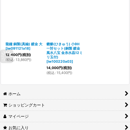
龍鐘 銅製(真鍮) 鍍金 大
貔貅(ひきゅう) 小9H
[
iw091121a18
]
一対セット(銅製 鍍金
風水八宝 金糸水晶12ミ
12,600
円
(税別)
リ玉付)
(
税込
:
13,860
円
)
[
iw100220a03
]
14,000
円
(税別)
(
税込
:
15,400
円
)
ホーム
ショッピングカート
マイページ
お気に入り