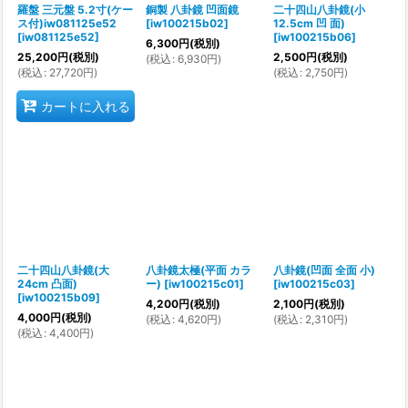
羅盤 三元盤 5.2寸(ケー
銅製 八卦鏡 凹面鏡
二十四山八卦鏡(小
ス付)iw081125e52
[
iw100215b02
]
12.5cm 凹 面)
[
iw081125e52
]
[
iw100215b06
]
6,300
円
(税別)
25,200
円
(税別)
2,500
円
(税別)
(
税込
:
6,930
円
)
(
税込
:
27,720
円
)
(
税込
:
2,750
円
)
カートに入れる
二十四山八卦鏡(大
八卦鏡太極(平面 カラ
八卦鏡(凹面 全面 小)
24cm 凸面)
ー)
[
iw100215c01
]
[
iw100215c03
]
[
iw100215b09
]
4,200
円
(税別)
2,100
円
(税別)
4,000
円
(税別)
(
税込
:
4,620
円
)
(
税込
:
2,310
円
)
(
税込
:
4,400
円
)