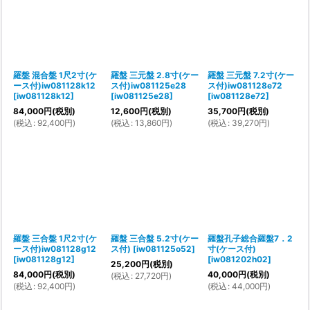
羅盤 混合盤 1尺2寸(ケ
羅盤 三元盤 2.8寸(ケー
羅盤 三元盤 7.2寸(ケー
ース付)iw081128k12
ス付)iw081125e28
ス付)iw081128e72
[
iw081128k12
]
[
iw081125e28
]
[
iw081128e72
]
84,000
円
(税別)
12,600
円
(税別)
35,700
円
(税別)
(
税込
:
92,400
円
)
(
税込
:
13,860
円
)
(
税込
:
39,270
円
)
羅盤 三合盤 1尺2寸(ケ
羅盤 三合盤 5.2寸(ケー
羅盤孔子総合羅盤7．2
ース付)iw081128g12
ス付)
[
iw081125o52
]
寸(ケース付)
[
iw081128g12
]
[
iw081202h02
]
25,200
円
(税別)
84,000
円
(税別)
40,000
円
(税別)
(
税込
:
27,720
円
)
(
税込
:
92,400
円
)
(
税込
:
44,000
円
)