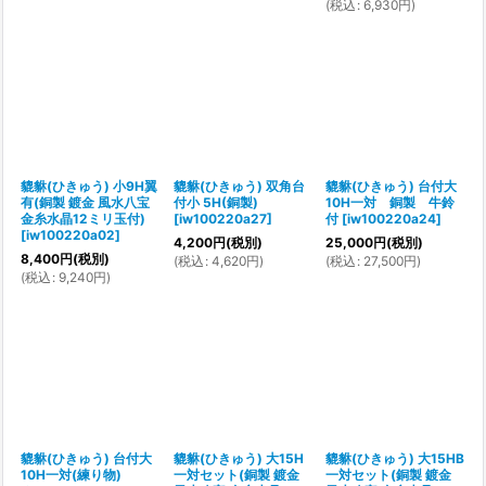
(
税込
:
6,930
円
)
貔貅(ひきゅう) 小9H翼
貔貅(ひきゅう) 双角台
貔貅(ひきゅう) 台付大
有(銅製 鍍金 風水八宝
付小 5H(銅製)
10H一対 銅製 牛鈴
金糸水晶12ミリ玉付)
[
iw100220a27
]
付
[
iw100220a24
]
[
iw100220a02
]
4,200
円
(税別)
25,000
円
(税別)
8,400
円
(税別)
(
税込
:
4,620
円
)
(
税込
:
27,500
円
)
(
税込
:
9,240
円
)
貔貅(ひきゅう) 台付大
貔貅(ひきゅう) 大15H
貔貅(ひきゅう) 大15HB
10H一対(練り物)
一対セット(銅製 鍍金
一対セット(銅製 鍍金