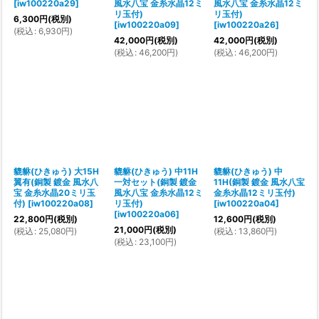
[
iw100220a29
]
風水八宝 金糸水晶12ミ
風水八宝 金糸水晶12ミ
リ玉付)
リ玉付)
6,300
円
(税別)
[
iw100220a09
]
[
iw100220a26
]
(
税込
:
6,930
円
)
42,000
円
(税別)
42,000
円
(税別)
(
税込
:
46,200
円
)
(
税込
:
46,200
円
)
貔貅(ひきゅう) 大15H
貔貅(ひきゅう) 中11H
貔貅(ひきゅう) 中
翼有(銅製 鍍金 風水八
一対セット(銅製 鍍金
11H(銅製 鍍金 風水八宝
宝 金糸水晶20ミリ玉
風水八宝 金糸水晶12ミ
金糸水晶12ミリ玉付)
付)
[
iw100220a08
]
リ玉付)
[
iw100220a04
]
[
iw100220a06
]
22,800
円
(税別)
12,600
円
(税別)
21,000
円
(税別)
(
税込
:
25,080
円
)
(
税込
:
13,860
円
)
(
税込
:
23,100
円
)