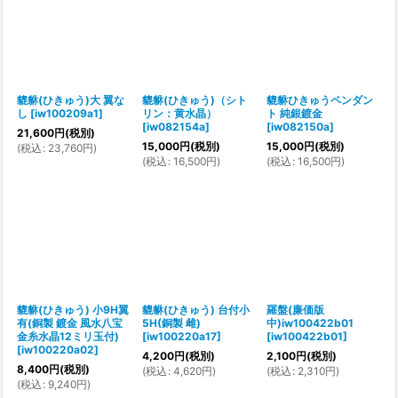
貔貅(ひきゅう)大 翼な
貔貅(ひきゅう)（シト
貔貅ひきゅうペンダン
し
[
iw100209a1
]
リン：黄水晶）
ト 純銀鍍金
[
iw082154a
]
[
iw082150a
]
21,600
円
(税別)
15,000
円
(税別)
15,000
円
(税別)
(
税込
:
23,760
円
)
(
税込
:
16,500
円
)
(
税込
:
16,500
円
)
貔貅(ひきゅう) 小9H翼
貔貅(ひきゅう) 台付小
羅盤(廉価版
有(銅製 鍍金 風水八宝
5H(銅製 雌)
中)iw100422b01
金糸水晶12ミリ玉付)
[
iw100220a17
]
[
iw100422b01
]
[
iw100220a02
]
4,200
円
(税別)
2,100
円
(税別)
8,400
円
(税別)
(
税込
:
4,620
円
)
(
税込
:
2,310
円
)
(
税込
:
9,240
円
)