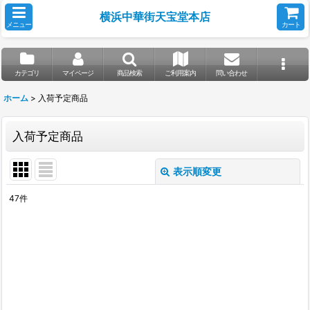
横浜中華街天宝堂本店
メニュー
カート
カテゴリ
マイページ
商品検索
ご利用案内
問い合わせ
ホーム
>
入荷予定商品
入荷予定商品
表示順変更
閉じる
47
件
表示数
:
並び順
:
絞り込む