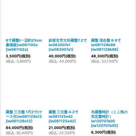
8寸羅盤(一辺約25cm
妙派玄空大卦羅盤7.2寸
羅盤 混合盤 8.6寸
廉価版)iw081102a
iw083007a1
iw081128k86
[
iw081102a
]
[
iw083007a1
]
[
iw081128k86
]
3,500
円
(税別)
40,000
円
(税別)
48,300
円
(税別)
(
税込
:
3,850
円
)
(
税込
:
44,000
円
)
(
税込
:
53,130
円
)
羅盤 三元盤 1尺2寸(ケ
羅盤 三元盤 4.2寸
吊羅盤時計（ミニ気の
ース付)iw081128e12
iw081125e42
安定盤時計）
[
iw081128e12
]
[
iw081125e42
]
iw120707a05
[
iw120707a05
]
84,000
円
(税別)
21,000
円
(税別)
6,300
円
(税別)
(
税込
:
92,400
円
)
(
税込
:
23,100
円
)