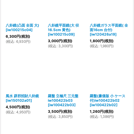
八卦鏡(凸面 全面 大)
八卦鏡平面鏡(大 径
八卦鏡ガラス平面鏡( 全
[
iw100215c04
]
16.5cm 黄色)
面16cm 台付)
[
iw100215c09
]
[
iw120426a19
]
6,300
円
(税別)
3,000
円
(税別)
1,800
円
(税別)
(
税込
:
6,930
円
)
(
税込
:
3,300
円
)
(
税込
:
1,980
円
)
風水 辟邪招財八卦鏡
羅盤 立極尺 三元盤
羅盤(廉価版 小 ケース
[
iw150102a01
]
iw100422b03
付)iw100422b02
[
iw100422b03
]
[
iw100422b02
]
4,500
円
(税別)
3,500
円
(税別)
1,260
円
(税別)
(
税込
:
4,950
円
)
(
税込
:
3,850
円
)
(
税込
:
1,386
円
)