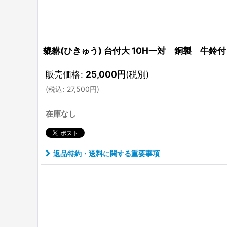
貔貅(ひきゅう) 台付大 10H一対 銅製 牛鈴付
販売価格
:
25,000
円
(税別)
(
税込
:
27,500
円
)
在庫なし
返品特約・送料に関する重要事項