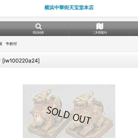
横浜中華街天宝堂本店
商品検索
ご利用案内
銅製 牛鈴付
付
[
iw100220a24
]