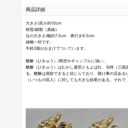
商品詳細
大きさ/高さ約10cm
材質/銅製（真鍮）
台の大きさ/幅約7.3cm 奥行き8.5cm
雄雌一対です。
牛鈴2個がおまけでついています。
貔貅（ひきゅう）/商売やギャンブルに強い。
貔貅（ひきゅう）はむかし避邪ともよばれ、当時（三国
る。貔貅は発財できると信じらており、賭け事の店ある
（いつもの収入）に対しても大きな効果がある。それで