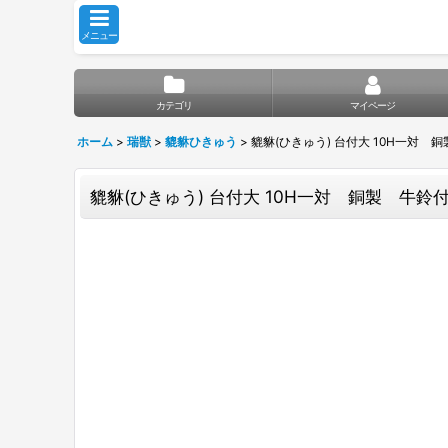
メニュー
カテゴリ
マイページ
ホーム
>
瑞獣
>
貔貅ひきゅう
>
貔貅(ひきゅう) 台付大 10H一対 
貔貅(ひきゅう) 台付大 10H一対 銅製 牛鈴