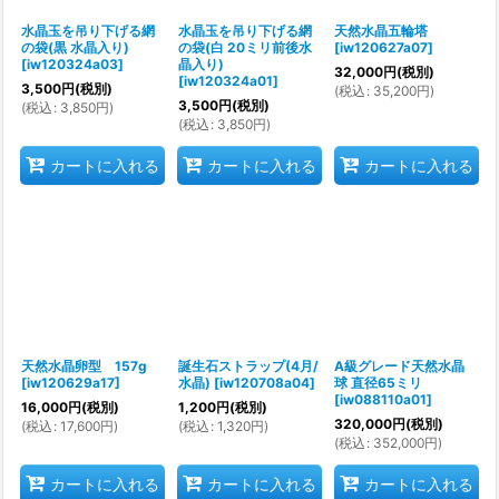
水晶玉を吊り下げる網
水晶玉を吊り下げる網
天然水晶五輪塔
の袋(黒 水晶入り)
の袋(白 20ミリ前後水
[
iw120627a07
]
[
iw120324a03
]
晶入り)
32,000
円
(税別)
[
iw120324a01
]
3,500
円
(税別)
(
税込
:
35,200
円
)
3,500
円
(税別)
(
税込
:
3,850
円
)
(
税込
:
3,850
円
)
カートに入れる
カートに入れる
カートに入れる
天然水晶卵型 157g
誕生石ストラップ(4月/
A級グレード天然水晶
[
iw120629a17
]
水晶)
[
iw120708a04
]
球 直径65ミリ
[
iw088110a01
]
16,000
円
(税別)
1,200
円
(税別)
320,000
円
(税別)
(
税込
:
17,600
円
)
(
税込
:
1,320
円
)
(
税込
:
352,000
円
)
カートに入れる
カートに入れる
カートに入れる