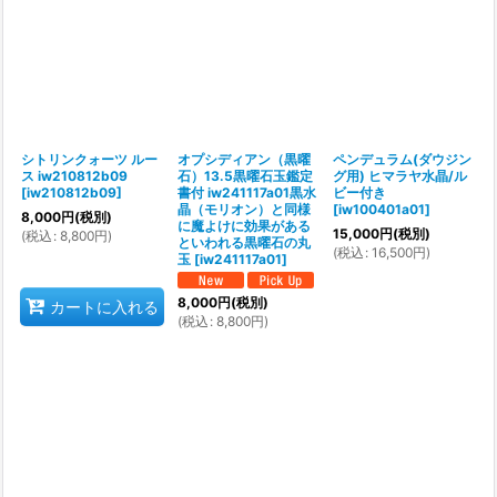
シトリンクォーツ ルー
オプシディアン（黒曜
ペンデュラム(ダウジン
ス iw210812b09
石）13.5黒曜石玉鑑定
グ用) ヒマラヤ水晶/ル
[
iw210812b09
]
書付 iw241117a01黒水
ビー付き
晶（モリオン）と同様
[
iw100401a01
]
8,000
円
(税別)
に魔よけに効果がある
15,000
円
(税別)
(
税込
:
8,800
円
)
といわれる黒曜石の丸
(
税込
:
16,500
円
)
玉
[
iw241117a01
]
8,000
円
(税別)
カートに入れる
(
税込
:
8,800
円
)