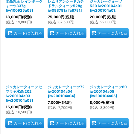
水晶丸玉 レインボーク
レムリアンシードカテ
ジャカレークォーツ
ォーツ337g
ドラルクォーツ528g
520 iw200104a01
[
iw100925a03
]
iw088781a
[
a8781
]
[
iw200104a01
]
18,000
円
(税別)
75,000
円
(税別)
20,000
円
(税別)
(
税込
:
19,800
円
)
(
税込
:
82,500
円
)
(
税込
:
22,000
円
)
カートに入れる
カートに入れる
カートに入れる
ジャカレークォーツ ヒ
ジャカレークォーツ72
ジャカレークォーツ69
マラヤ水晶 202
iw200104a04
iw200104a05
iw200104a03
[
iw200104a04
]
[
iw200104a05
]
[
iw200104a03
]
7,000
円
(税別)
8,000
円
(税別)
15,000
円
(税別)
(
税込
:
7,700
円
)
(
税込
:
8,800
円
)
(
税込
:
16,500
円
)
カートに入れる
カートに入れる
カートに入れる