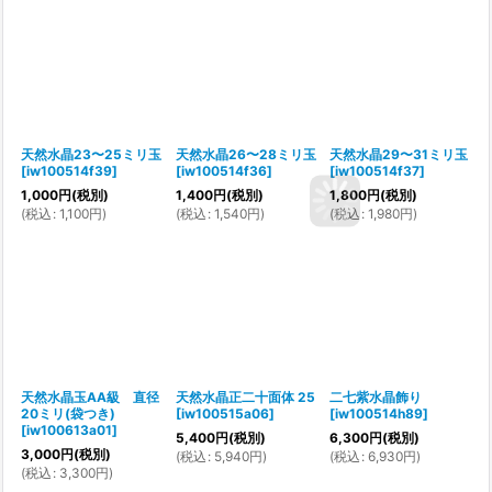
天然水晶23〜25ミリ玉
天然水晶26〜28ミリ玉
天然水晶29〜31ミリ玉
[
iw100514f39
]
[
iw100514f36
]
[
iw100514f37
]
1,000
円
(税別)
1,400
円
(税別)
1,800
円
(税別)
(
税込
:
1,100
円
)
(
税込
:
1,540
円
)
(
税込
:
1,980
円
)
天然水晶玉AA級 直径
天然水晶正二十面体 25
二七紫水晶飾り
20ミリ(袋つき)
[
iw100515a06
]
[
iw100514h89
]
[
iw100613a01
]
5,400
円
(税別)
6,300
円
(税別)
3,000
円
(税別)
(
税込
:
5,940
円
)
(
税込
:
6,930
円
)
(
税込
:
3,300
円
)