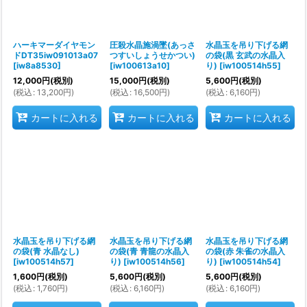
ハーキマーダイヤモン
圧殺水晶施渦墜(あっさ
水晶玉を吊り下げる網
ドDT35iw091013a07
つすいしょうせかつい)
の袋(黒 玄武の水晶入
[
iw8a8530
]
[
iw100613a10
]
り)
[
iw100514h55
]
12,000
円
(税別)
15,000
円
(税別)
5,600
円
(税別)
(
税込
:
13,200
円
)
(
税込
:
16,500
円
)
(
税込
:
6,160
円
)
カートに入れる
カートに入れる
カートに入れる
水晶玉を吊り下げる網
水晶玉を吊り下げる網
水晶玉を吊り下げる網
の袋(青 水晶なし)
の袋(青 青龍の水晶入
の袋(赤 朱雀の水晶入
[
iw100514h57
]
り)
[
iw100514h56
]
り)
[
iw100514h54
]
1,600
円
(税別)
5,600
円
(税別)
5,600
円
(税別)
(
税込
:
1,760
円
)
(
税込
:
6,160
円
)
(
税込
:
6,160
円
)