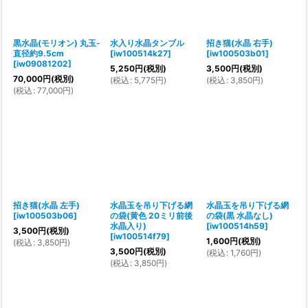
黒水晶(モリオン) 丸玉-
水入り水晶タンブル
招き猫(水晶 右手)
直径約9.5cm
[
iw100514k27
]
[
iw100503b01
]
[
iw09081202
]
5,250
円
(税別)
3,500
円
(税別)
70,000
円
(税別)
(
税込
:
5,775
円
)
(
税込
:
3,850
円
)
(
税込
:
77,000
円
)
招き猫(水晶 左手)
水晶玉を吊り下げる網
水晶玉を吊り下げる網
[
iw100503b06
]
の袋(黄色 20ミリ前後
の袋(黒 水晶なし)
水晶入り)
[
iw100514h59
]
3,500
円
(税別)
[
iw100514f79
]
1,600
円
(税別)
(
税込
:
3,850
円
)
3,500
円
(税別)
(
税込
:
1,760
円
)
(
税込
:
3,850
円
)