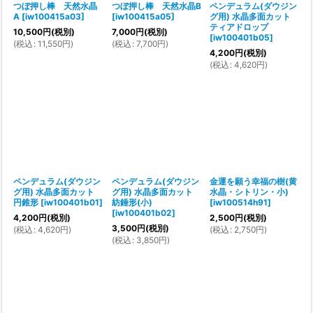
つぼ押し棒 天然水晶
つぼ押し棒 天然水晶B
ペンデュラム(ダウジン
A
[
iw100415a03
]
[
iw100415a05
]
グ用) 水晶多面カット
ティアドロップ
10,500
円
(税別)
7,000
円
(税別)
[
iw100401b05
]
(
税込
:
11,550
円
)
(
税込
:
7,700
円
)
4,200
円
(税別)
(
税込
:
4,620
円
)
ペンデュラム(ダウジン
ペンデュラム(ダウジン
金運を願う幸福の樹(黄
グ用) 水晶多面カット
グ用) 水晶多面カット
水晶・シトリン・小)
円錐形
[
iw100401b01
]
紡錘形(小)
[
iw100514h91
]
[
iw100401b02
]
4,200
円
(税別)
2,500
円
(税別)
3,500
円
(税別)
(
税込
:
4,620
円
)
(
税込
:
2,750
円
)
(
税込
:
3,850
円
)