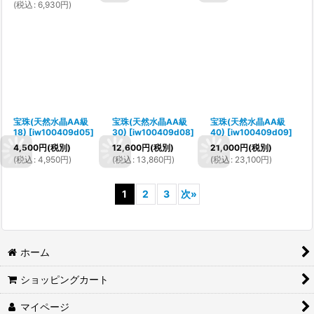
(
税込
:
6,930
円
)
宝珠(天然水晶AA級
宝珠(天然水晶AA級
宝珠(天然水晶AA級
18)
[
iw100409d05
]
30)
[
iw100409d08
]
40)
[
iw100409d09
]
4,500
円
(税別)
12,600
円
(税別)
21,000
円
(税別)
(
税込
:
4,950
円
)
(
税込
:
13,860
円
)
(
税込
:
23,100
円
)
1
2
3
次
»
ホーム
ショッピングカート
マイページ