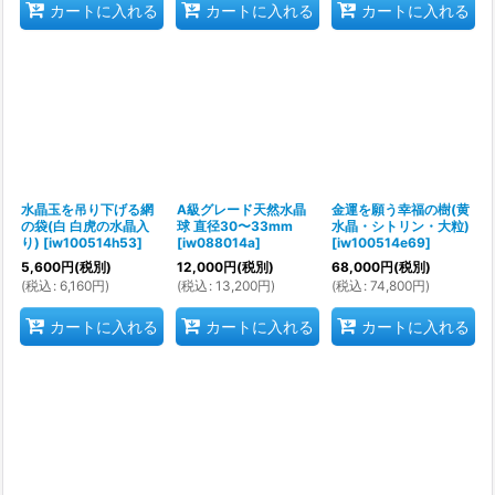
カートに入れる
カートに入れる
カートに入れる
水晶玉を吊り下げる網
A級グレード天然水晶
金運を願う幸福の樹(黄
の袋(白 白虎の水晶入
球 直径30〜33mm
水晶・シトリン・大粒)
り)
[
iw100514h53
]
[
iw088014a
]
[
iw100514e69
]
5,600
円
(税別)
12,000
円
(税別)
68,000
円
(税別)
(
税込
:
6,160
円
)
(
税込
:
13,200
円
)
(
税込
:
74,800
円
)
カートに入れる
カートに入れる
カートに入れる