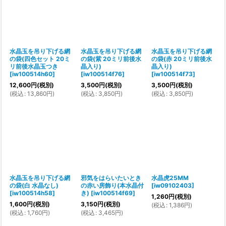
水晶玉を吊り下げる網
水晶玉を吊り下げる網
水晶玉を吊り下げる網
の袋(四色セット 20ミ
の袋(紫 20ミリ前後水
の袋(赤 20ミリ前後水
リ前後水晶玉つき
晶入り)
晶入り)
[
iw100514h60
]
[
iw100514f76
]
[
iw100514f73
]
12,600
円
(税別)
3,500
円
(税別)
3,500
円
(税別)
(
税込
:
13,860
円
)
(
税込
:
3,850
円
)
(
税込
:
3,850
円
)
水晶玉を吊り下げる網
邪気をはらいたいとき
水晶虎25MM
の袋(白 水晶なし)
の赤い房飾り(本水晶付
[
iw09102403
]
[
iw100514h58
]
き)
[
iw100514f69
]
1,260
円
(税別)
1,600
円
(税別)
3,150
円
(税別)
(
税込
:
1,386
円
)
(
税込
:
1,760
円
)
(
税込
:
3,465
円
)