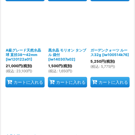
A級グレード天然水晶
黒水晶 モリオン タンブ
ガーデンクォーツ ルー
球 直径38〜42mm
ル 袋付
ス32g
[
iw100514k76
]
[
iw120122a01
]
[
iw140307a02
]
5,250
円
(税別)
21,000
円
(税別)
1,500
円
(税別)
(
税込
:
5,775
円
)
(
税込
:
23,100
円
)
(
税込
:
1,650
円
)
カートに入れる
カートに入れる
カートに入れる