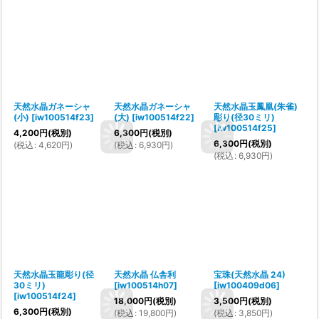
天然水晶ガネーシャ
天然水晶ガネーシャ
天然水晶玉鳳凰(朱雀)
(小)
[
iw100514f23
]
(大)
[
iw100514f22
]
彫り(径30ミリ)
[
iw100514f25
]
4,200
円
(税別)
6,300
円
(税別)
6,300
円
(税別)
(
税込
:
4,620
円
)
(
税込
:
6,930
円
)
(
税込
:
6,930
円
)
天然水晶玉龍彫り(径
天然水晶 仏舎利
宝珠(天然水晶 24)
30ミリ)
[
iw100514h07
]
[
iw100409d06
]
[
iw100514f24
]
18,000
円
(税別)
3,500
円
(税別)
6,300
円
(税別)
(
税込
:
19,800
円
)
(
税込
:
3,850
円
)