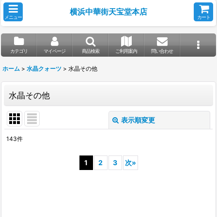
横浜中華街天宝堂本店
メニュー
カート
カテゴリ
マイページ
商品検索
ご利用案内
問い合わせ
ホーム
>
水晶クォーツ
>
水晶その他
水晶その他
表示順変更
閉じる
143
件
表示数
:
1
2
3
次
»
並び順
:
絞り込む