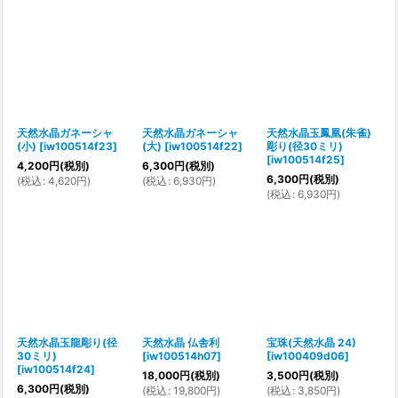
天然水晶ガネーシャ
天然水晶ガネーシャ
天然水晶玉鳳凰(朱雀)
(小)
[
iw100514f23
]
(大)
[
iw100514f22
]
彫り(径30ミリ)
[
iw100514f25
]
4,200
円
(税別)
6,300
円
(税別)
6,300
円
(税別)
(
税込
:
4,620
円
)
(
税込
:
6,930
円
)
(
税込
:
6,930
円
)
天然水晶玉龍彫り(径
天然水晶 仏舎利
宝珠(天然水晶 24)
30ミリ)
[
iw100514h07
]
[
iw100409d06
]
[
iw100514f24
]
18,000
円
(税別)
3,500
円
(税別)
6,300
円
(税別)
(
税込
:
19,800
円
)
(
税込
:
3,850
円
)