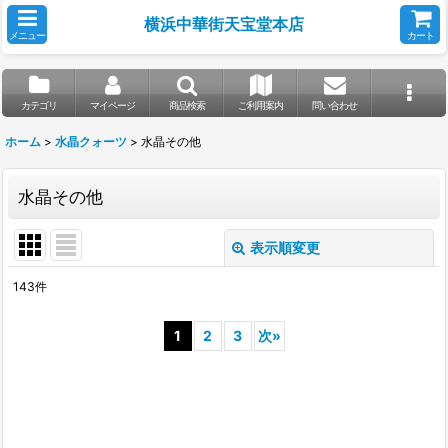
横浜中華街天宝堂本店
メニュー
カート
カテゴリ
マイページ
商品検索
ご利用案内
問い合わせ
ホーム
>
水晶クォーツ
>
水晶その他
水晶その他
表示順変更
閉じる
143
件
表示数
:
1
2
3
次
»
並び順
:
絞り込む