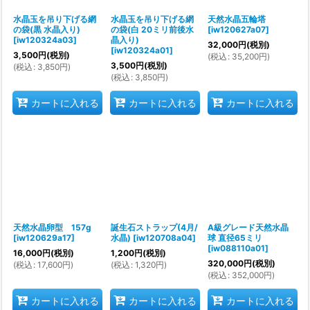
水晶玉を吊り下げる網
水晶玉を吊り下げる網
天然水晶五輪塔
の袋(黒 水晶入り)
の袋(白 20ミリ前後水
[
iw120627a07
]
[
iw120324a03
]
晶入り)
32,000
円
(税別)
[
iw120324a01
]
3,500
円
(税別)
(
税込
:
35,200
円
)
3,500
円
(税別)
(
税込
:
3,850
円
)
(
税込
:
3,850
円
)
カートに入れる
カートに入れる
カートに入れる
天然水晶卵型 157g
誕生石ストラップ(4月/
A級グレード天然水晶
[
iw120629a17
]
水晶)
[
iw120708a04
]
球 直径65ミリ
[
iw088110a01
]
16,000
円
(税別)
1,200
円
(税別)
320,000
円
(税別)
(
税込
:
17,600
円
)
(
税込
:
1,320
円
)
(
税込
:
352,000
円
)
カートに入れる
カートに入れる
カートに入れる