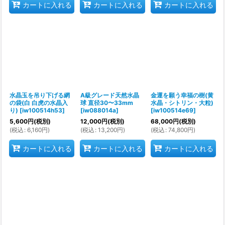
カートに入れる
カートに入れる
カートに入れる
水晶玉を吊り下げる網
A級グレード天然水晶
金運を願う幸福の樹(黄
の袋(白 白虎の水晶入
球 直径30〜33mm
水晶・シトリン・大粒)
り)
[
iw100514h53
]
[
iw088014a
]
[
iw100514e69
]
5,600
円
(税別)
12,000
円
(税別)
68,000
円
(税別)
(
税込
:
6,160
円
)
(
税込
:
13,200
円
)
(
税込
:
74,800
円
)
カートに入れる
カートに入れる
カートに入れる