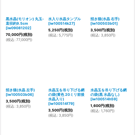
黒水晶(モリオン) 丸玉-
水入り水晶タンブル
招き猫(水晶 右手)
直径約9.5cm
[
iw100514k27
]
[
iw100503b01
]
[
iw09081202
]
5,250
円
(税別)
3,500
円
(税別)
70,000
円
(税別)
(
税込
:
5,775
円
)
(
税込
:
3,850
円
)
(
税込
:
77,000
円
)
招き猫(水晶 左手)
水晶玉を吊り下げる網
水晶玉を吊り下げる網
[
iw100503b06
]
の袋(黄色 20ミリ前後
の袋(黒 水晶なし)
水晶入り)
[
iw100514h59
]
3,500
円
(税別)
[
iw100514f79
]
1,600
円
(税別)
(
税込
:
3,850
円
)
3,500
円
(税別)
(
税込
:
1,760
円
)
(
税込
:
3,850
円
)