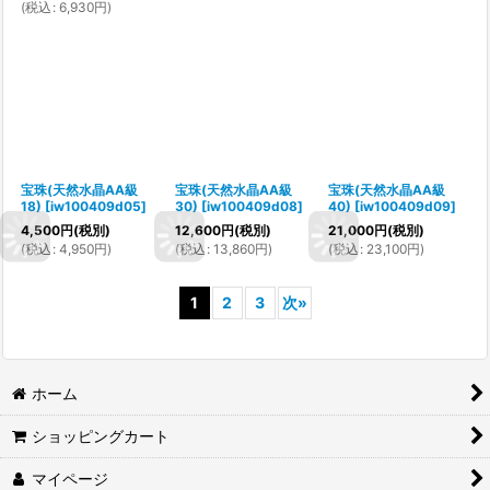
(
税込
:
6,930
円
)
宝珠(天然水晶AA級
宝珠(天然水晶AA級
宝珠(天然水晶AA級
18)
[
iw100409d05
]
30)
[
iw100409d08
]
40)
[
iw100409d09
]
4,500
円
(税別)
12,600
円
(税別)
21,000
円
(税別)
(
税込
:
4,950
円
)
(
税込
:
13,860
円
)
(
税込
:
23,100
円
)
1
2
3
次
»
ホーム
ショッピングカート
マイページ