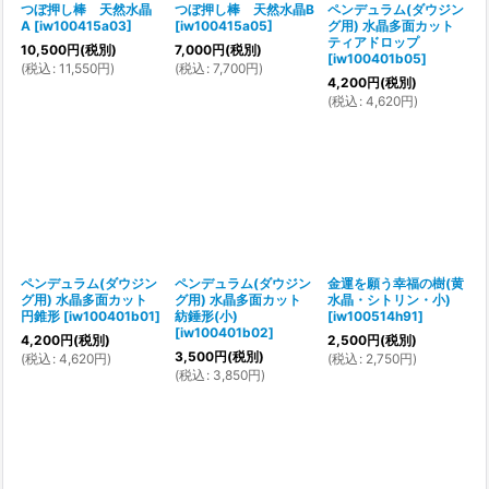
つぼ押し棒 天然水晶
つぼ押し棒 天然水晶B
ペンデュラム(ダウジン
A
[
iw100415a03
]
[
iw100415a05
]
グ用) 水晶多面カット
ティアドロップ
10,500
円
(税別)
7,000
円
(税別)
[
iw100401b05
]
(
税込
:
11,550
円
)
(
税込
:
7,700
円
)
4,200
円
(税別)
(
税込
:
4,620
円
)
ペンデュラム(ダウジン
ペンデュラム(ダウジン
金運を願う幸福の樹(黄
グ用) 水晶多面カット
グ用) 水晶多面カット
水晶・シトリン・小)
円錐形
[
iw100401b01
]
紡錘形(小)
[
iw100514h91
]
[
iw100401b02
]
4,200
円
(税別)
2,500
円
(税別)
3,500
円
(税別)
(
税込
:
4,620
円
)
(
税込
:
2,750
円
)
(
税込
:
3,850
円
)