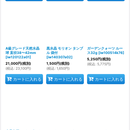
A級グレード天然水晶
黒水晶 モリオン タンブ
ガーデンクォーツ ルー
球 直径38〜42mm
ル 袋付
ス32g
[
iw100514k76
]
[
iw120122a01
]
[
iw140307a02
]
5,250
円
(税別)
21,000
円
(税別)
1,500
円
(税別)
(
税込
:
5,775
円
)
(
税込
:
23,100
円
)
(
税込
:
1,650
円
)
カートに入れる
カートに入れる
カートに入れる