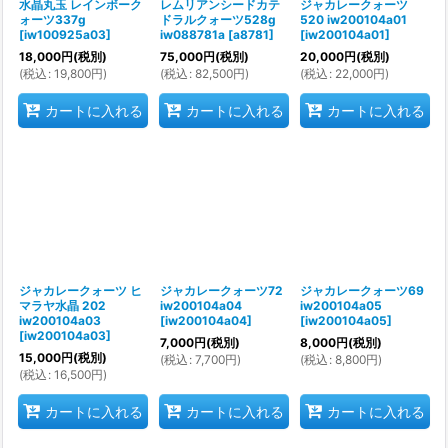
水晶丸玉 レインボーク
レムリアンシードカテ
ジャカレークォーツ
ォーツ337g
ドラルクォーツ528g
520 iw200104a01
[
iw100925a03
]
iw088781a
[
a8781
]
[
iw200104a01
]
18,000
円
(税別)
75,000
円
(税別)
20,000
円
(税別)
(
税込
:
19,800
円
)
(
税込
:
82,500
円
)
(
税込
:
22,000
円
)
カートに入れる
カートに入れる
カートに入れる
ジャカレークォーツ ヒ
ジャカレークォーツ72
ジャカレークォーツ69
マラヤ水晶 202
iw200104a04
iw200104a05
iw200104a03
[
iw200104a04
]
[
iw200104a05
]
[
iw200104a03
]
7,000
円
(税別)
8,000
円
(税別)
15,000
円
(税別)
(
税込
:
7,700
円
)
(
税込
:
8,800
円
)
(
税込
:
16,500
円
)
カートに入れる
カートに入れる
カートに入れる