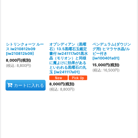
シトリンクォーツ ルー
オプシディアン（黒曜
ペンデュラム(ダウジン
ス iw210812b09
石）13.5黒曜石玉鑑定
グ用) ヒマラヤ水晶/ル
[
iw210812b09
]
書付 iw241117a01黒水
ビー付き
晶（モリオン）と同様
[
iw100401a01
]
8,000
円
(税別)
に魔よけに効果がある
15,000
円
(税別)
(
税込
:
8,800
円
)
といわれる黒曜石の丸
(
税込
:
16,500
円
)
玉
[
iw241117a01
]
8,000
円
(税別)
カートに入れる
(
税込
:
8,800
円
)