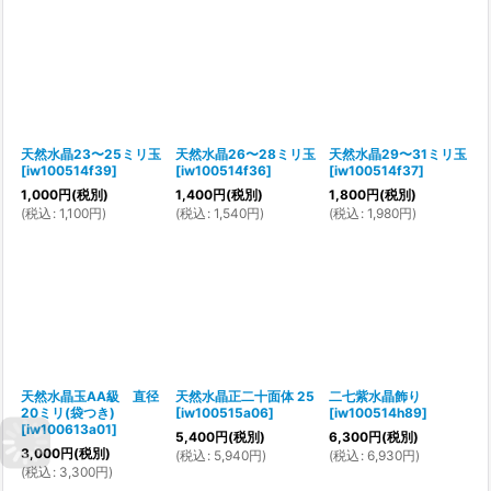
天然水晶23〜25ミリ玉
天然水晶26〜28ミリ玉
天然水晶29〜31ミリ玉
[
iw100514f39
]
[
iw100514f36
]
[
iw100514f37
]
1,000
円
(税別)
1,400
円
(税別)
1,800
円
(税別)
(
税込
:
1,100
円
)
(
税込
:
1,540
円
)
(
税込
:
1,980
円
)
天然水晶玉AA級 直径
天然水晶正二十面体 25
二七紫水晶飾り
20ミリ(袋つき)
[
iw100515a06
]
[
iw100514h89
]
[
iw100613a01
]
5,400
円
(税別)
6,300
円
(税別)
3,000
円
(税別)
(
税込
:
5,940
円
)
(
税込
:
6,930
円
)
(
税込
:
3,300
円
)