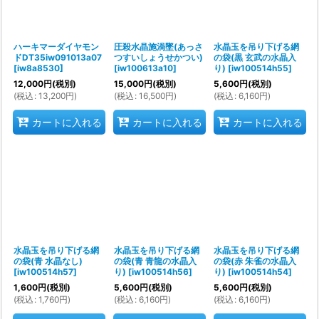
ハーキマーダイヤモン
圧殺水晶施渦墜(あっさ
水晶玉を吊り下げる網
ドDT35iw091013a07
つすいしょうせかつい)
の袋(黒 玄武の水晶入
[
iw8a8530
]
[
iw100613a10
]
り)
[
iw100514h55
]
12,000
円
(税別)
15,000
円
(税別)
5,600
円
(税別)
(
税込
:
13,200
円
)
(
税込
:
16,500
円
)
(
税込
:
6,160
円
)
カートに入れる
カートに入れる
カートに入れる
水晶玉を吊り下げる網
水晶玉を吊り下げる網
水晶玉を吊り下げる網
の袋(青 水晶なし)
の袋(青 青龍の水晶入
の袋(赤 朱雀の水晶入
[
iw100514h57
]
り)
[
iw100514h56
]
り)
[
iw100514h54
]
1,600
円
(税別)
5,600
円
(税別)
5,600
円
(税別)
(
税込
:
1,760
円
)
(
税込
:
6,160
円
)
(
税込
:
6,160
円
)