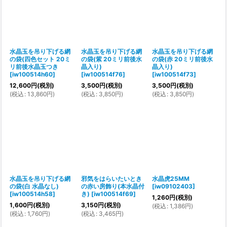
水晶玉を吊り下げる網
水晶玉を吊り下げる網
水晶玉を吊り下げる網
の袋(四色セット 20ミ
の袋(紫 20ミリ前後水
の袋(赤 20ミリ前後水
リ前後水晶玉つき
晶入り)
晶入り)
[
iw100514h60
]
[
iw100514f76
]
[
iw100514f73
]
12,600
円
(税別)
3,500
円
(税別)
3,500
円
(税別)
(
税込
:
13,860
円
)
(
税込
:
3,850
円
)
(
税込
:
3,850
円
)
水晶玉を吊り下げる網
邪気をはらいたいとき
水晶虎25MM
の袋(白 水晶なし)
の赤い房飾り(本水晶付
[
iw09102403
]
[
iw100514h58
]
き)
[
iw100514f69
]
1,260
円
(税別)
1,600
円
(税別)
3,150
円
(税別)
(
税込
:
1,386
円
)
(
税込
:
1,760
円
)
(
税込
:
3,465
円
)