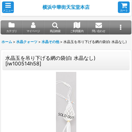
横浜中華街天宝堂本店
メニュー
カート
カテゴリ
マイページ
商品検索
ご利用案内
問い合わせ
ホーム
>
水晶クォーツ
>
水晶その他
>
水晶玉を吊り下げる網の袋(白 水晶なし)
水晶玉を吊り下げる網の袋(白 水晶なし)
[
iw100514h58
]