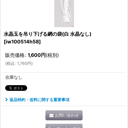
水晶玉を吊り下げる網の袋(白 水晶なし)
[
iw100514h58
]
販売価格
:
1,600
円
(税別)
(
税込
:
1,760
円
)
在庫なし
返品特約・送料に関する重要事項
お問い合わせ