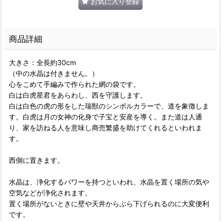
お気に入り登録
商品詳細
大きさ：全長約30cm
（中の水晶は付きません。）
心をこめて手編みで作られた網の袋です。
白は白虎星君をあらわし、西を守護します。
白は白色の虎の形をした瑞獣のシンボルカラーで、道を象徴しま
す。白虎は月の女神の化身で子宝と安産を導く。また道は人通
り、家を訪ねる人を意味し商売繁盛を助けてくれるといわれま
す。
西側に置きます。
水晶は、浄化するパワーを持つといわれ、水晶を置く場所の気や
空気などが浄化されます。
置く場所がないときに壁や天井からぶら下げられるのに大変便利
です。