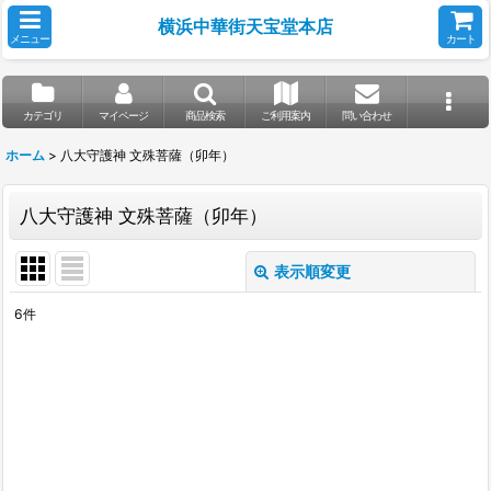
横浜中華街天宝堂本店
メニュー
カート
カテゴリ
マイページ
商品検索
ご利用案内
問い合わせ
ホーム
>
八大守護神 文殊菩薩（卯年）
八大守護神 文殊菩薩（卯年）
表示順変更
閉じる
6
件
表示数
:
並び順
:
絞り込む