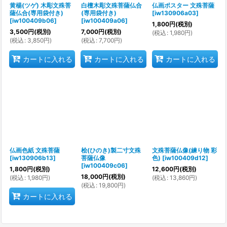
黄楊(ツゲ) 木彫文殊菩
白檀木彫文殊菩薩仏合
仏画ポスター 文殊菩薩
薩仏合(専用袋付き)
(専用袋付き)
[
iw130906a03
]
[
iw100409b06
]
[
iw100409a06
]
1,800
円
(税別)
3,500
円
(税別)
7,000
円
(税別)
(
税込
:
1,980
円
)
(
税込
:
3,850
円
)
(
税込
:
7,700
円
)
カートに入れる
カートに入れる
カートに入れる
仏画色紙 文殊菩薩
桧(ひのき)製二寸文殊
文殊菩薩仏像(練り物 彩
[
iw130906b13
]
菩薩仏像
色)
[
iw100409d12
]
[
iw100409c06
]
1,800
円
(税別)
12,600
円
(税別)
18,000
円
(税別)
(
税込
:
1,980
円
)
(
税込
:
13,860
円
)
(
税込
:
19,800
円
)
カートに入れる