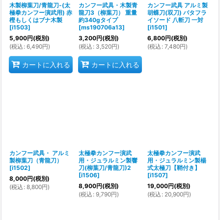
木製柳葉刀/青龍刀-(太
カンフー武具・木製青
カンフー武具 アルミ製
極拳カンフー演武用) 赤
龍刀3（柳葉刀） 重量
胡蝶刀(双刀) バタフラ
樫もしくはブナ木製
約340gタイプ
イソード 八斬刀 一対
[
i1503
]
[
ms190706a13
]
[
i1501
]
5,900
円
(税別)
3,200
円
(税別)
6,800
円
(税別)
(
税込
:
6,490
円
)
(
税込
:
3,520
円
)
(
税込
:
7,480
円
)
カートに入れる
カートに入れる
カンフー武具・ アルミ
太極拳カンフー演武
太極拳カンフー演武
製柳葉刀（青龍刀）
用・ジュラルミン製響
用・ジュラルミン製楊
[
i1502
]
刀(柳葉刀/青龍刀)2
式太極刀【鞘付き】
[
i1506
]
[
i1507
]
8,000
円
(税別)
8,900
円
(税別)
19,000
円
(税別)
(
税込
:
8,800
円
)
(
税込
:
9,790
円
)
(
税込
:
20,900
円
)