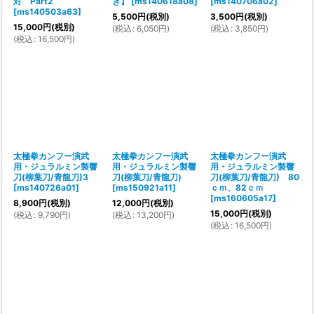
対 Part2
き】
[
ms140618a08
]
[
ms140706a02
]
[
ms140503a63
]
5,500
円
(税別)
3,500
円
(税別)
15,000
円
(税別)
(
税込
:
6,050
円
)
(
税込
:
3,850
円
)
(
税込
:
16,500
円
)
太極拳カンフー演武
太極拳カンフー演武
太極拳カンフー演武
用・ジュラルミン製響
用・ジュラルミン製響
用・ジュラルミン製響
刀(柳葉刀/青龍刀)3
刀(柳葉刀/青龍刀)
刀(柳葉刀/青龍刀) 80
[
ms140726a01
]
[
ms150921a11
]
ｃｍ、82ｃｍ
[
ms160605a17
]
8,900
円
(税別)
12,000
円
(税別)
15,000
円
(税別)
(
税込
:
9,790
円
)
(
税込
:
13,200
円
)
(
税込
:
16,500
円
)