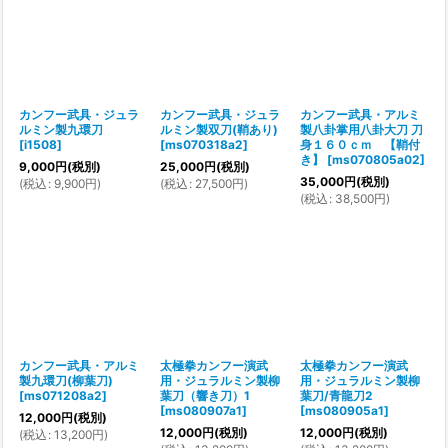
カンフー武具・ジュラ
カンフー武具・ジュラ
カンフー武具・アルミ
ルミン製九環刀
ルミン製双刀(鞘あり)
製八卦掌用八卦大刀 刀
[
i1508
]
[
ms070318a2
]
身１６０ｃｍ 【鞘付
き】
[
ms070805a02
]
9,000
円
(税別)
25,000
円
(税別)
35,000
円
(税別)
(
税込
:
9,900
円
)
(
税込
:
27,500
円
)
(
税込
:
38,500
円
)
カンフー武具・アルミ
太極拳カンフー演武
太極拳カンフー演武
製九環刀(柳葉刀)
用・ジュラルミン製柳
用・ジュラルミン製柳
[
ms071208a2
]
葉刀（響き刀）1
葉刀/青龍刀2
[
ms080907a1
]
[
ms080905a1
]
12,000
円
(税別)
12,000
円
(税別)
12,000
円
(税別)
(
税込
:
13,200
円
)