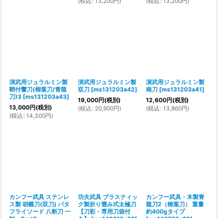
(
税込
:
13,200
円
)
(
税込
:
13,200
円
)
演武用ジュラルミン製
演武用ジュラルミン製
演武用ジュラルミン製
鞘付響刀(柳葉刀/青龍
双刀
[
ms131203a42
]
南刀
[
ms131203a41
]
刀)3
[
ms131203a43
]
19,000
円
(税別)
12,600
円
(税別)
13,000
円
(税別)
(
税込
:
20,900
円
)
(
税込
:
13,860
円
)
(
税込
:
14,300
円
)
カンフー武具 ステンレ
功夫武具 プラスティッ
カンフー武具・木製青
ス製 胡蝶刀(双刀) バタ
ク製折り畳み式太極刀
龍刀2（柳葉刀） 重量
フライソード 八斬刀 一
【刀彩・専用刀袋付
約400gタイプ