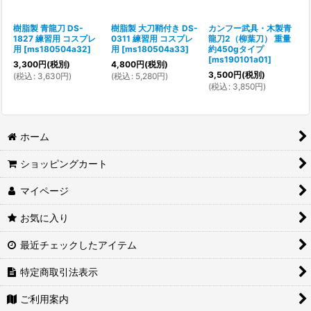
樹脂製 青龍刀 DS-
樹脂製 大刀鞘付き DS-
カンフー武具・木製青
1827 練習用 コスプレ
0311 練習用 コスプレ
龍刀2（柳葉刀） 重量
用
[
ms180504a32
]
用
[
ms180504a33
]
約450gタイプ
[
ms190101a01
]
3,300
円
(税別)
4,800
円
(税別)
3,500
円
(税別)
(
税込
:
3,630
円
)
(
税込
:
5,280
円
)
(
税込
:
3,850
円
)
ホーム
ショッピングカート
マイページ
お気に入り
最近チェックしたアイテム
特定商取引法表示
ご利用案内