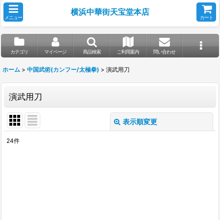
横浜中華街天宝堂本店
メニュー
カート
カテゴリ
マイページ
商品検索
ご利用案内
問い合わせ
ホーム
>
中国武術(カンフー/太極拳)
>
演武用刀
演武用刀
表示順変更
閉じる
24
件
表示数
:
並び順
:
絞り込む