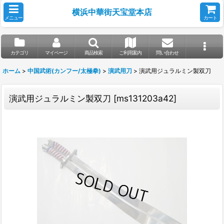
横浜中華街天宝堂本店
メニュー
カート
カテゴリ
マイページ
商品検索
ご利用案内
問い合わせ
ホーム
>
中国武術(カンフー/太極拳)
>
演武用刀
>
演武用ジュラルミン製双刀
演武用ジュラルミン製双刀
[
ms131203a42
]