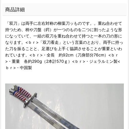
商品詳細
「双刀」は両手に左右対称の柳葉刀ッものです。。重ね合わせて
持つため、柄や刀盤（鍔）が一つのものを二つに割ったような形
になっていて、一組の双刀を重ね合わせて持つと一本の刀の形に
なります。<ｂｒ>「双刀看走」という言葉のとおり、両手に持っ
た刀を振ることと、足運びを上手く協調させることが重要といわ
れています。<ｂｒ>・全長 約92cm（刀身部分76cm）<ｂｒ
>・重量 各約290g（2本計570ｇ）<ｂｒ>・ジェラルミン製<
ｂｒ>・中国製