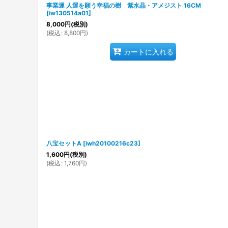
事業運 人運を願う幸福の樹 紫水晶・アメジスト 16CM
[
iw130514a01
]
8,000
円
(税別)
(
税込
:
8,800
円
)
カートに入れる
八宝セットA
[
iwh20100216c23
]
1,600
円
(税別)
(
税込
:
1,760
円
)