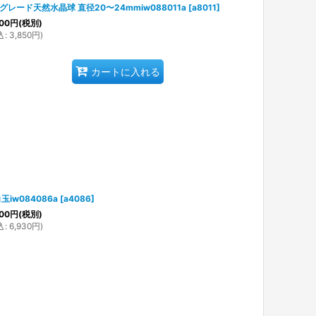
グレード天然水晶球 直径20〜24mmiw088011a
[
a8011
]
00
円
(税別)
込
:
3,850
円
)
カートに入れる
玉iw084086a
[
a4086
]
00
円
(税別)
込
:
6,930
円
)