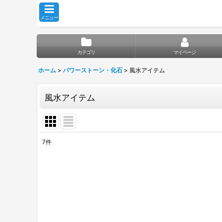
メニュー
カテゴリ
マイページ
ホーム
>
パワーストーン・化石
>
風水アイテム
風水アイテム
7
件
表示数
:
並び順
: