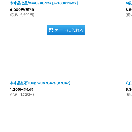
本水晶七星陣iw088042a
[
iw100611a02
]
A級
6,000
円
(税別)
3,5
(
税込
:
6,600
円
)
(
税
カートに入れる
本水晶細石100giw087047a
[
a7047
]
八白
1,200
円
(税別)
6,3
(
税込
:
1,320
円
)
(
税