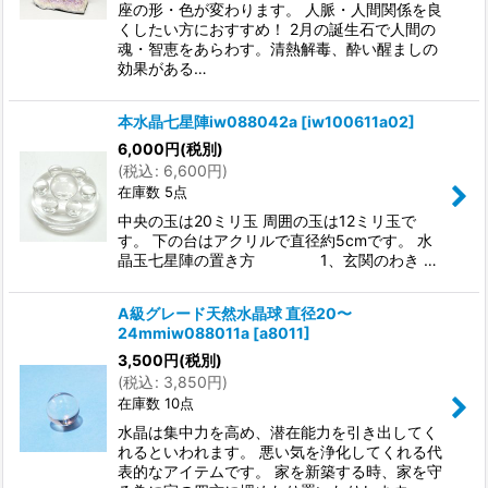
座の形・色が変わります。 人脈・人間関係を良
くしたい方におすすめ！ 2月の誕生石で人間の
魂・智恵をあらわす。清熱解毒、酔い醒ましの
効果がある…
本水晶七星陣iw088042a
[
iw100611a02
]
6,000
円
(税別)
(
税込
:
6,600
円
)
在庫数 5点
中央の玉は20ミリ玉 周囲の玉は12ミリ玉で
す。 下の台はアクリルで直径約5cmです。 水
晶玉七星陣の置き方 1、玄関のわき …
A級グレード天然水晶球 直径20〜
24mmiw088011a
[
a8011
]
3,500
円
(税別)
(
税込
:
3,850
円
)
在庫数 10点
水晶は集中力を高め、潜在能力を引き出してく
れるといわれます。 悪い気を浄化してくれる代
表的なアイテムです。 家を新築する時、家を守