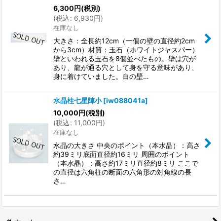
6,300
円
(税別)
(
税込
:
6,930
円
)
在庫なし
大きさ：全長約12cm（一個の壁の直径約2cm
から3cm）材質：玉石（ホワイトジャスパー）
壁といわれる玉石を8個並べたもの。壁は穴が
あり、龍が通る穴として身を守る意味があり、
身に着けていました。白の壁…
水晶柱七星陣小
[
iw088041a
]
10,000
円
(税別)
(
税込
:
11,000
円
)
在庫なし
水晶の大きさ 中央のポイント（本水晶）：高さ
約39ミリ底面直径約16ミリ 周囲のポイント
（本水晶）：高さ約17ミリ直径約8ミリ ここで
の直径は六角柱の断面の六角形の対角線の長
さ…