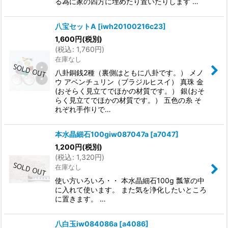
る為に家の四方に埋めたり置いたりします …
八宝セットA
[
iwh20100216c23
]
1,600
円
(税別)
(
税込
:
1,760
円
)
在庫なし
八卦銅銭2種（裏側はともに八卦です。） メノ
ウ アベンチュリン（ブラジルヒスイ） 真珠 金
(おそらく見立てでほかの材質です。） 銀(おそ
らく見立てでほかの材質です。） 五色の糸 そ
れぞれ手作りで…
本水晶細石100giw087047a
[
a7047
]
1,200
円
(税別)
(
税込
:
1,320
円
)
在庫なし
使い方いろいろ・・ 本水晶細石100g 瓢箪の中
に入れて使います。 また気を浄化したいところ
に置きます。 …
八白玉iw084086a
[
a4086
]