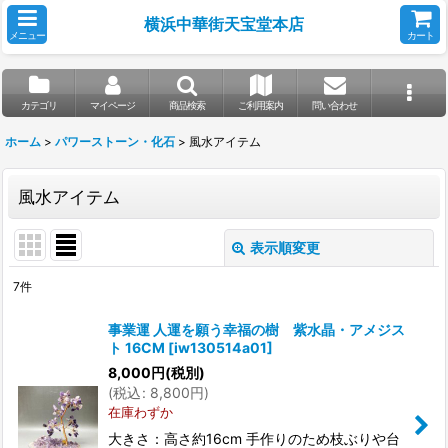
横浜中華街天宝堂本店
メニュー
カート
カテゴリ
マイページ
商品検索
ご利用案内
問い合わせ
ホーム
>
パワーストーン・化石
>
風水アイテム
風水アイテム
表示順変更
閉じる
7
件
表示数
:
事業運 人運を願う幸福の樹 紫水晶・アメジス
ト 16CM
[
iw130514a01
]
並び順
:
8,000
円
(税別)
(
税込
:
8,800
円
)
在庫わずか
絞り込む
大きさ：高さ約16cm 手作りのため枝ぶりや台