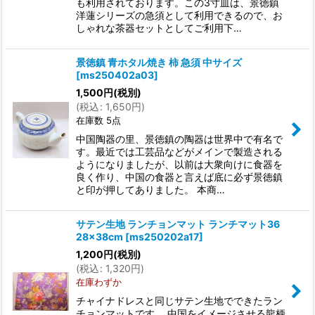
も利用されております。この3寸皿は、景徳鎮
洋蓮シリーズの急須として利用できるので、お
しゃれな茶器セットとしてご利用下…
景徳鎮 青ホタル焼き 柿 急須 中サイズ
[
ms250402a03
]
1,500
円
(税別)
(
税込
:
1,650
円
)
在庫数 5点
中国陶器の里、景徳鎮の陶器は世界中で有名で
す。最近では工芸品などがメインで製造される
ようになりましたが、以前は大衆向けに食器を
良く作り、中国の食器と言えば底に必ず景徳鎮
と印が押してありました。 本商…
サテン生地 ランチョンマット ランチマット36
28×38cm
[
ms250202a17
]
1,200
円
(税別)
(
税込
:
1,320
円
)
在庫わずか
チャイナドレスと同じサテン生地でできたラン
チョンマットです。 中国をイメージさせる龍柄