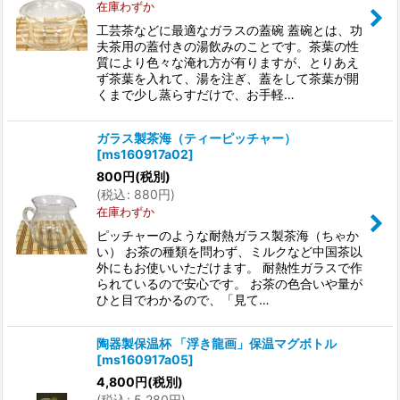
在庫わずか
工芸茶などに最適なガラスの蓋碗 蓋碗とは、功
夫茶用の蓋付きの湯飲みのことです。茶葉の性
質により色々な淹れ方が有りますが、とりあえ
ず茶葉を入れて、湯を注ぎ、蓋をして茶葉が開
くまで少し蒸らすだけで、お手軽…
ガラス製茶海（ティーピッチャー）
[
ms160917a02
]
800
円
(税別)
(
税込
:
880
円
)
在庫わずか
ピッチャーのような耐熱ガラス製茶海（ちゃか
い） お茶の種類を問わず、ミルクなど中国茶以
外にもお使いいただけます。 耐熱性ガラスで作
られているので安心です。 お茶の色合いや量が
ひと目でわかるので、「見て…
陶器製保温杯 「浮き龍画」保温マグボトル
[
ms160917a05
]
4,800
円
(税別)
(
税込
:
5,280
円
)