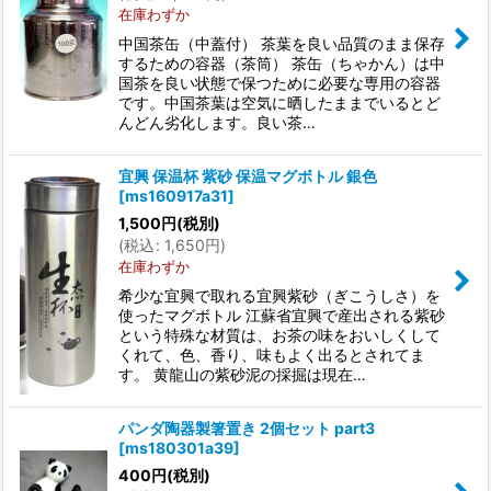
在庫わずか
中国茶缶（中蓋付） 茶葉を良い品質のまま保存
するための容器（茶筒） 茶缶（ちゃかん）は中
国茶を良い状態で保つために必要な専用の容器
です。中国茶葉は空気に晒したままでいるとど
んどん劣化します。良い茶…
宜興 保温杯 紫砂 保温マグボトル 銀色
[
ms160917a31
]
1,500
円
(税別)
(
税込
:
1,650
円
)
在庫わずか
希少な宜興で取れる宜興紫砂（ぎこうしさ）を
使ったマグボトル 江蘇省宜興で産出される紫砂
という特殊な材質は、お茶の味をおいしくして
くれて、色、香り、味もよく出るとされてま
す。 黄龍山の紫砂泥の採掘は現在…
パンダ陶器製箸置き 2個セット part3
[
ms180301a39
]
400
円
(税別)