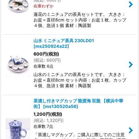
在庫わずか
蓮花のミニチュアの茶具セットです。 大きさ：
お盆＝直径8cm セット内容：お盆１枚、カップ
４個、急須１個 素材：陶器製
山水 ミニチュア茶具 230LD01
[
ms250924a22
]
600
円
(税別)
(
税込
:
660
円
)
在庫数 6点
山水のミニチュアの茶具セットです。 大きさ：
お盆＝直径8cm セット内容：お盆１枚、カップ
４個、急須１個 素材：陶器製
茶漉し付きマグカップ 龍渡海 双龍 【横浜中華
街】
[
ms130520a56
]
1,200
円
(税別)
(
税込
:
1,320
円
)
在庫数 7点
「茶漉しマグカップ」ご購入に際してのご注意