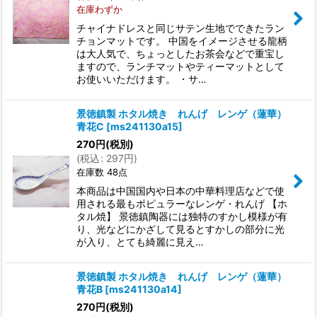
在庫わずか
チャイナドレスと同じサテン生地でできたラン
チョンマットです。 中国をイメージさせる龍柄
は大人気で、ちょっとしたお茶会などで重宝し
ますので、ランチマットやティーマットとして
お使いいただけます。 ・サ…
景徳鎮製 ホタル焼き れんげ レンゲ（蓮華）
青花C
[
ms241130a15
]
270
円
(税別)
(
税込
:
297
円
)
在庫数 48点
本商品は中国国内や日本の中華料理店などで使
用される最もポピュラーなレンゲ・れんげ 【ホ
タル焼】 景徳鎮陶器には独特のすかし模様が有
り、光などにかざして見るとすかしの部分に光
が入り、とても綺麗に見え…
景徳鎮製 ホタル焼き れんげ レンゲ（蓮華）
青花B
[
ms241130a14
]
270
円
(税別)