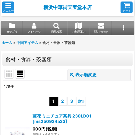
横浜中華街天宝堂本店
メニュー
カート
カテゴリ
マイページ
商品検索
ご利用案内
問い合わせ
ホーム
>
中国アイテム
>
食材・食器・茶器類
食材・食器・茶器類
表示順変更
閉じる
179
件
表示数
:
1
2
3
次
»
並び順
:
蓮花 ミニチュア茶具 230LD01
[
ms250924a23
]
絞り込む
600
円
(税別)
(
税込
:
660
円
)