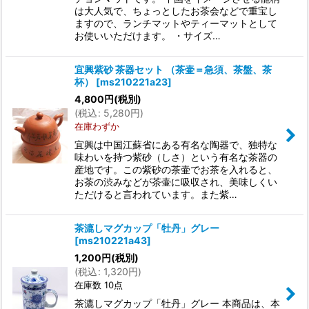
は大人気で、ちょっとしたお茶会などで重宝し
ますので、ランチマットやティーマットとして
お使いいただけます。 ・サイズ…
宜興紫砂 茶器セット （茶壷＝急須、茶盤、茶
杯）
[
ms210221a23
]
4,800
円
(税別)
(
税込
:
5,280
円
)
在庫わずか
宜興は中国江蘇省にある有名な陶器で、独特な
味わいを持つ紫砂（しさ）という有名な茶器の
産地です。この紫砂の茶壷でお茶を入れると、
お茶の渋みなどが茶壷に吸収され、美味しくい
ただけると言われています。また紫…
茶漉しマグカップ「牡丹」グレー
[
ms210221a43
]
1,200
円
(税別)
(
税込
:
1,320
円
)
在庫数 10点
茶漉しマグカップ「牡丹」グレー 本商品は、本