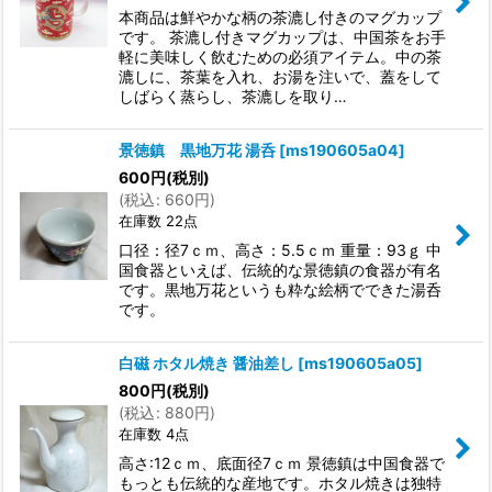
本商品は鮮やかな柄の茶漉し付きのマグカップ
です。 茶漉し付きマグカップは、中国茶をお手
軽に美味しく飲むための必須アイテム。中の茶
漉しに、茶葉を入れ、お湯を注いで、蓋をして
しばらく蒸らし、茶漉しを取り…
景徳鎮 黒地万花 湯呑
[
ms190605a04
]
600
円
(税別)
(
税込
:
660
円
)
在庫数 22点
口径：径7ｃｍ、高さ：5.5ｃｍ 重量：93ｇ 中
国食器といえば、伝統的な景徳鎮の食器が有名
です。黒地万花というも粋な絵柄でできた湯呑
です。
白磁 ホタル焼き 醤油差し
[
ms190605a05
]
800
円
(税別)
(
税込
:
880
円
)
在庫数 4点
高さ:12ｃｍ、底面径7ｃｍ 景徳鎮は中国食器で
もっとも伝統的な産地です。ホタル焼きは独特