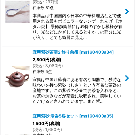
(
税込
:
297
円
)
在庫数 51点
本商品は中国国内や日本の中華料理店などで使
用される最もポピュラーなレンゲ・れんげ 【ホ
タル焼】 景徳鎮陶器には独特のすかし模様が有
り、光などにかざして見るとすかしの部分に光
が入り、とても綺麗に見え…
宜興紫砂茶壷2 飾り急須
[
ms160403a34
]
2,800
円
(税別)
(
税込
:
3,080
円
)
在庫数 5点
宜興は中国江蘇省にある有名な陶器で、独特な
味わいを持つ紫砂（しさ）という有名な茶器の
産地です。この紫砂の茶壷でお茶を入れると、
お茶の渋みなどが茶壷に吸収され、美味しくい
ただけると言われています。また紫…
宜興紫砂 湯呑5客セット
[
ms160403a35
]
1,500
円
(税別)
(
税込
:
1,650
円
)