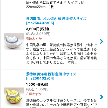
所や洗面所に設置できます サイズ：約
22cm×22cm 1枚
景徳鎮 青ホタル焼き 柿 急須 特大サイズ
[
ms250402a05
]
3,600
円
(税別)
(
税込
:
3,960
円
)
在庫わずか
中国陶器の里、景徳鎮の陶器は世界中で有名で
す。最近では工芸品などがメインで製造される
ようになりましたが、以前は大衆向けに食器を
良く作り、中国の食器と言えば底に必ず景徳鎮
と印が押してありました。 本商…
景徳鎮 黄洋連 粉彩 急須 中サイズ
[
ms250402a04
]
1,500
円
(税別)
(
税込
:
1,650
円
)
在庫わずか
景徳鎮のカラフルな洋蓮シリーズは、今でも台
湾や香港のおしゃれな中華料理店や茶館などで