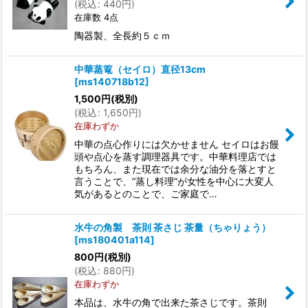
(
税込
:
440
円
)
在庫数 4点
陶器製、全長約５ｃｍ
中華蒸篭（セイロ）直径13cm
[
ms140718b12
]
1,500
円
(税別)
(
税込
:
1,650
円
)
在庫わずか
中華の点心作りには欠かせません セイロはお饅
頭や点心を蒸す調理器具です。中華料理店では
もちろん、また現在では余分な油分を落とすと
言うことで、”蒸し料理”が女性を中心に大変人
気があるとのことで、ご家庭で…
水牛の角製 茶則 茶さじ 茶量（ちゃりょう）
[
ms180401a114
]
800
円
(税別)
(
税込
:
880
円
)
在庫わずか
本品は、水牛の角で出来た茶さじです。茶則