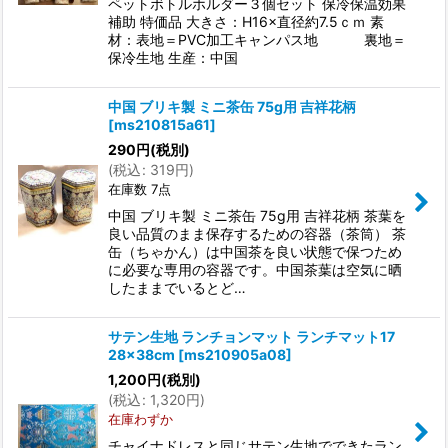
ペットボトルホルダー３個セット 保冷保温効果
補助 特価品 大きさ：H16×直径約7.5ｃｍ 素
材：表地＝PVC加工キャンパス地 裏地＝
保冷生地 生産：中国
中国 ブリキ製 ミニ茶缶 75g用 吉祥花柄
[
ms210815a61
]
290
円
(税別)
(
税込
:
319
円
)
在庫数 7点
中国 ブリキ製 ミニ茶缶 75g用 吉祥花柄 茶葉を
良い品質のまま保存するための容器（茶筒） 茶
缶（ちゃかん）は中国茶を良い状態で保つため
に必要な専用の容器です。中国茶葉は空気に晒
したままでいるとど…
サテン生地 ランチョンマット ランチマット17
28×38cm
[
ms210905a08
]
1,200
円
(税別)
(
税込
:
1,320
円
)
在庫わずか
チャイナドレスと同じサテン生地でできたラン