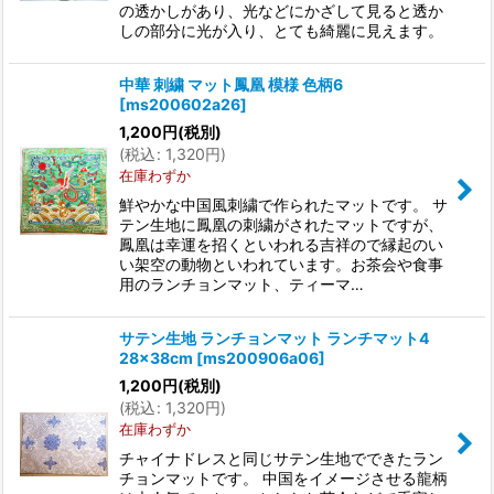
の透かしがあり、光などにかざして見ると透か
しの部分に光が入り、とても綺麗に見えます。
中華 刺繍 マット鳳凰 模様 色柄6
[
ms200602a26
]
1,200
円
(税別)
(
税込
:
1,320
円
)
在庫わずか
鮮やかな中国風刺繍で作られたマットです。 サ
テン生地に鳳凰の刺繍がされたマットですが、
鳳凰は幸運を招くといわれる吉祥ので縁起のい
い架空の動物といわれています。お茶会や食事
用のランチョンマット、ティーマ…
サテン生地 ランチョンマット ランチマット4
28×38cm
[
ms200906a06
]
1,200
円
(税別)
(
税込
:
1,320
円
)
在庫わずか
チャイナドレスと同じサテン生地でできたラン
チョンマットです。 中国をイメージさせる龍柄