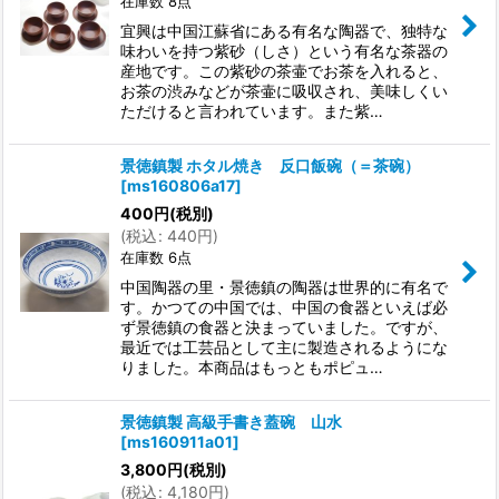
在庫数 8点
宜興は中国江蘇省にある有名な陶器で、独特な
味わいを持つ紫砂（しさ）という有名な茶器の
産地です。この紫砂の茶壷でお茶を入れると、
お茶の渋みなどが茶壷に吸収され、美味しくい
ただけると言われています。また紫…
景徳鎮製 ホタル焼き 反口飯碗（＝茶碗）
[
ms160806a17
]
400
円
(税別)
(
税込
:
440
円
)
在庫数 6点
中国陶器の里・景徳鎮の陶器は世界的に有名で
す。かつての中国では、中国の食器といえば必
ず景徳鎮の食器と決まっていました。ですが、
最近では工芸品として主に製造されるようにな
りました。本商品はもっともポピュ…
景徳鎮製 高級手書き蓋碗 山水
[
ms160911a01
]
3,800
円
(税別)
(
税込
:
4,180
円
)