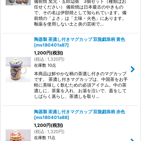
備前焼 窯元・五郎辺衛 3個セット（種類はお
任せください） 備前焼は日本最古のやきもの
で、その名は伊部焼として知られています。備
前焼の「よさ」は「土味・火色」にあります。
釉薬を使用しない土と炎の芸術で…
陶器製 茶漉し付きマグカップ 双龍戯珠柄 黄色
[
ms180401a87
]
1,200
円
(税別)
(
税込
:
1,320
円
)
在庫数 10点
本商品は鮮やかな柄の茶漉し付きのマグカップ
です。 茶漉し付きマグカップは、中国茶をお手
軽に美味しく飲むための必須アイテム。中の茶
漉しに、茶葉を入れ、お湯を注いで、蓋をして
しばらく蒸らし、茶漉しを取り…
陶器製 茶漉し付きマグカップ 双龍戯珠柄 赤色
[
ms180401a88
]
1,200
円
(税別)
(
税込
:
1,320
円
)
在庫数 11点