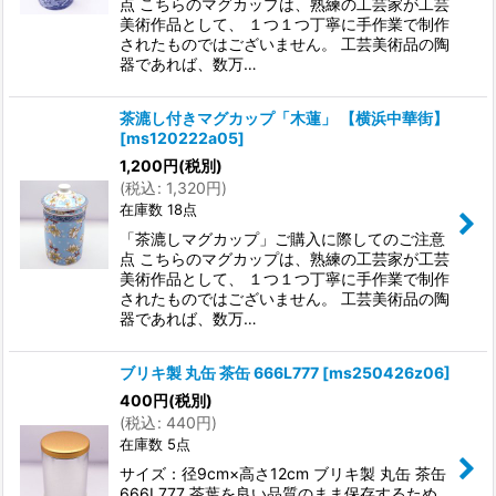
点 こちらのマグカップは、熟練の工芸家が工芸
美術作品として、 １つ１つ丁寧に手作業で制作
されたものではございません。 工芸美術品の陶
器であれば、数万…
茶漉し付きマグカップ「木蓮」 【横浜中華街】
[
ms120222a05
]
1,200
円
(税別)
(
税込
:
1,320
円
)
在庫数 18点
「茶漉しマグカップ」ご購入に際してのご注意
点 こちらのマグカップは、熟練の工芸家が工芸
美術作品として、 １つ１つ丁寧に手作業で制作
されたものではございません。 工芸美術品の陶
器であれば、数万…
ブリキ製 丸缶 茶缶 666L777
[
ms250426z06
]
400
円
(税別)
(
税込
:
440
円
)
在庫数 5点
サイズ：径9cm×高さ12cm ブリキ製 丸缶 茶缶
666L777 茶葉を良い品質のまま保存するため