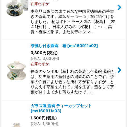
在庫わずか
本商品は陶器の郷で有名な中国景徳鎮産の手書
きの蓋碗です。絵師が一つ一つ丁寧に絵付けを
しました。 柄はポピュラー人気の【花鳥】（左
図1枚目）、日本人好みの【桜花】（上）、高
貴・権威の象徴、また長寿のシン…
茶漉し付き蓋碗 椿
[
ms160911a02
]
3,300
円
(税別)
(
税込
:
3,630
円
)
在庫わずか
長寿のシンボル【椿】柄の茶漉し付蓋碗 蓋碗と
は、功夫茶用の蓋付きの湯飲みのことです。茶
葉の性質により色々な淹れ方が有りますが、と
りあえず茶葉を入れて、湯を注ぎ、蓋をして茶
葉が開くまで少し蒸らすだけで、…
ガラス製 蓋碗 ティーカップセット
[
ms160911a03
]
1,500
円
(税別)
(
税込
:
1,650
円
)