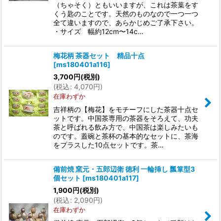
（ちゃそく）ともいいますが、これは茶葉をす
くう匙のことです。天然のものなので一つ一つ
全て違いますので、あらかじめご了承下さい。
・サイズ 幅約12cm〜14c…
梅花柄 茶器セット 精品十点
[
ms180401a116
]
3,700
円
(税別)
(
税込
:
4,070
円
)
在庫わずか
吉祥柄の【梅花】をモチーフにした茶器十点セ
ットです。中国茶専用の茶器をそろえて、功夫
茶と呼ばれる飲み方で、中国茶は楽しみたいも
のです。蓋碗と茶杯の基本的なセットに、茶海
をプラスした10点セットです。茶…
備前焼 窯元・五郎辺衛 徳利 一輪挿し 瓢箪型3
個セット
[
ms180401a117
]
1,900
円
(税別)
(
税込
:
2,090
円
)
在庫わずか