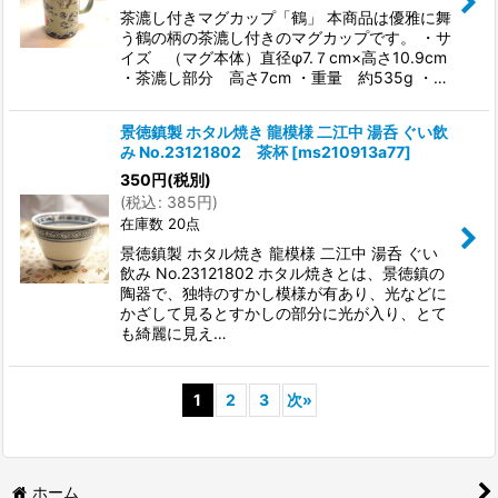
茶漉し付きマグカップ「鶴」 本商品は優雅に舞
う鶴の柄の茶漉し付きのマグカップです。 ・サ
イズ （マグ本体）直径φ7.７cm×高さ10.9cm
・茶漉し部分 高さ7cm ・重量 約535g ・…
景徳鎮製 ホタル焼き 龍模様 二江中 湯呑 ぐい飲
み No.23121802 茶杯
[
ms210913a77
]
350
円
(税別)
(
税込
:
385
円
)
在庫数 20点
景徳鎮製 ホタル焼き 龍模様 二江中 湯呑 ぐい
飲み No.23121802 ホタル焼きとは、景徳鎮の
陶器で、独特のすかし模様が有あり、光などに
かざして見るとすかしの部分に光が入り、とて
も綺麗に見え…
1
2
3
次
»
ホーム