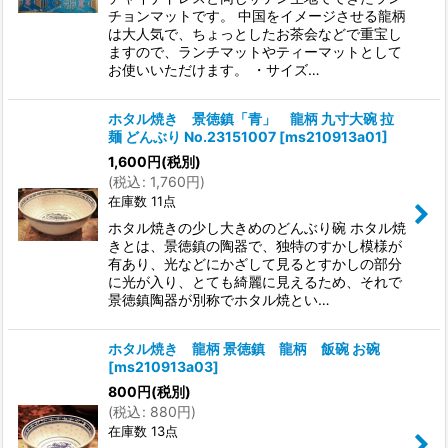
チョンマットです。 中国をイメージさせる龍柄
は大人気で、ちょっとしたお茶会などで重宝し
ますので、ランチマットやティーマットとして
お使いいただけます。 ・サイズ…
ホタル焼き 景徳鎮「青」 龍柄 九寸大碗 拉
麺 どんぶり No.23151007
[
ms210913a01
]
1,600
円
(税別)
(
税込
:
1,760
円
)
在庫数 11点
ホタル焼きの少し大きめのどんぶり碗 ホタル焼
きとは、景徳鎮の陶器で、独特のすかし模様が
有あり、光などにかざして見るとすかしの部分
に光が入り、とても綺麗に見えるため、それで
景徳鎮陶器が別称でホタル焼とい…
ホタル焼き 龍柄 景徳鎮 龍柄 飯碗 お碗
[
ms210913a03
]
800
円
(税別)
(
税込
:
880
円
)
在庫数 13点