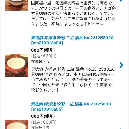
国陶器の里・景徳鎮の陶器は世界的に有名で
す。かつての中国では、中国の食器といえば必
ず景徳鎮の食器と決まっていました。ですが、
最近では工芸品として主に製造されるようにな
りました。本商品はもっともポピュラ…
景徳鎮 赤洋連 粉彩 二紅 湯呑 No.23125802A
[
ms210913a04
]
600
円
(税別)
(
税込
:
660
円
)
在庫数 7点
景徳鎮 赤洋連 粉彩 二紅 湯呑 No.23125802A
景徳鎮 洋連 粉彩とは、中国伝統的な絵柄の一
つであるとともに、五彩の手法の一つであっ
て、中国や欧米で多く用いられている言葉で、
軟彩ともいいま…
景徳鎮 緑洋連 粉彩 二紅 湯呑 No.2312580B
[
ms210913a05
]
600
円
(税別)
(
税込
:
660
円
)
在庫数 7点