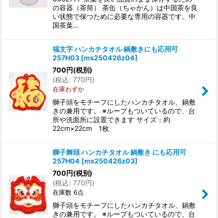
の容器（茶筒） 茶缶（ちゃかん）は中国茶を良
い状態で保つために必要な専用の容器です。中
国茶葉…
福文字 ハンカチタオル 鍋敷きにも応用可
257H03
[
ms250426z04
]
700
円
(税別)
(
税込
:
770
円
)
在庫わずか
獅子頭をモチーフにしたハンカチタオル、鍋敷
きの兼用です。 ※ループもついているので、台
所や洗面所に設置できます サイズ：約
22cm×22cm 1枚
獅子舞頭 ハンカチタオル 鍋敷き にも応用可
257H04
[
ms250426z03
]
700
円
(税別)
(
税込
:
770
円
)
在庫数 6点
獅子頭をモチーフにしたハンカチタオル、鍋敷
きの兼用です。 ※ループもついているので、台