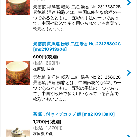
景徳鎮 緑洋連 粉彩 二紅 湯呑 No.23125802B
景徳鎮 洋連 粉彩とは、中国伝統的な絵柄の一
つであるとともに、五彩の手法の一つであっ
て、中国や欧米で多く用いられている言葉で、
軟彩ともいいま…
景徳鎮 黄洋連 粉彩 二紅 湯呑 No.23125802C
[
ms210913a06
]
600
円
(税別)
(
税込
:
660
円
)
在庫数 14点
景徳鎮 黄洋連 粉彩 二紅 湯呑 No.23125802C
景徳鎮 洋連 粉彩とは、中国伝統的な絵柄の一
つであるとともに、五彩の手法の一つであっ
て、中国や欧米で多く用いられている言葉で、
軟彩ともいいま…
茶漉し付きマグカップ 鶴
[
ms210913a10
]
1,200
円
(税別)
(
税込
:
1,320
円
)
在庫数 9点