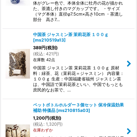
体がグレー色で、本体全体に牡丹の花が描かれ
た、茶漉し付きのマグカップです。 ・サイズ
（マグ本体）直径φ7.5cm×高さ10cm ・茶漉し
部分 高さ7…
中国茶 ジャスミン茶 茉莉花茶 １００ｇ
[
ms210519a13
]
389
円
(税別)
(
税込
:
421
円
)
在庫数 42点
中国茶 ジャスミン茶 茉莉花茶 １００ｇ 原材
料：緑茶、花（茉莉花＝ジャスミン） 内容量：
１００ｇ 生産：中国福建省福州 ジャスミン茶
は、中国語で茉莉花茶といい、中国でもっとも
庶民的なお茶で、…
ペットボトルホルダー３個セット 保冷保温効果
補助 特価品
[
ms210815a03
]
1,200
円
(税別)
(
税込
:
1,320
円
)
在庫わずか