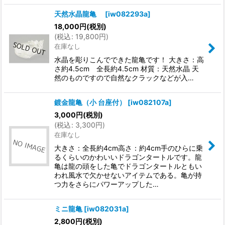
天然水晶龍亀
[
iw082293a
]
18,000
円
(税別)
(
税込
:
19,800
円
)
在庫なし
水晶を彫りこんでできた龍亀です！ 大きさ：高
さ約4.5cm 全長約4.5cm 材質：天然水晶 天
然のものですので自然なクラックなどが入…
鍍金龍亀（小 台座付）
[
iw082107a
]
3,000
円
(税別)
(
税込
:
3,300
円
)
在庫なし
大きさ：全長約4cm高さ：約4cm手のひらに乗
るくらいのかわいいドラゴンタートルです。龍
亀は龍の頭をした亀でドラゴンタートルともい
われ風水で欠かせないアイテムである。亀が持
つ力をさらにパワーアップした…
ミニ龍亀
[
iw082031a
]
2,800
円
(税別)