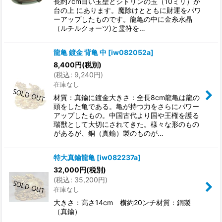
長約7cm白い玉壁とシトリンの玉（10ミリ）が
台の上 にあります。魔除けとともに財運をパワ
ーアップしたものです。龍亀の中に金糸水晶
（ルチルクォーツ)と霊符を…
龍亀 鍍金 背亀 中
[
iw082052a
]
8,400
円
(税別)
(
税込
:
9,240
円
)
在庫なし
材質：真鍮に鍍金大きさ：全長8cm龍亀は龍の
頭をした亀である。亀が持つ力をさらにパワー
アップしたもの。中国古代より国や王権を護る
瑞獣として大切にされてきた。様々な形のもの
があるが、銅（真鍮）製のものが…
特大真鍮龍亀
[
iw082237a
]
32,000
円
(税別)
(
税込
:
35,200
円
)
在庫なし
大きさ：高さ14cm 横約20ンチ材質：銅製
（真鍮）