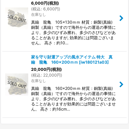
6,000
円
(税別)
(
税込
:
6,600
円
)
在庫なし
真鍮 龍亀 105×130ｍｍ 材質：銅製(真鍮)
銅製（真鍮）ですので海外からの運送の事情に
より、多少のひずみ擦れ、多少のさびなどがあ
ることがありますが, 効果的には問題ございま
せん。 高さ：約10…
家を守り財運アップの風水アイテム 特大 真
鍮 龍亀 160×200ｍｍ
[
iw180121a03
]
20,000
円
(税別)
(
税込
:
22,000
円
)
在庫なし
真鍮 龍亀 160×200ｍｍ 材質：銅製(真鍮)
銅製（真鍮）ですので海外からの運送の事情に
より、多少のひずみ擦れ、多少のさびなどがあ
ることがありますが効果的には問題ございませ
ん。 高さ：約16cm…