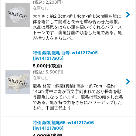
(
税込
:
2,200
円
)
在庫なし
大きさ：約2.3cm×約1.4cm×約1.6cm頭を龍に
体を亀にして開運と長寿を重ね合わせた瑞獣。
水晶は邪気をはらい運を招いてくれるパワース
トーンです。龍亀は龍の頭をした亀である。亀
が持つ力をさらにパ…
特価 銅製 龍亀 百寿 iw141217a05
[
iw141217a05
]
5,000
円
(税別)
(
税込
:
5,500
円
)
在庫なし
龍亀 材質：銅製(真鍮) 高さ：約7cm 横約
14cm 背中に寿が百文字刻まれており長寿を願
う龍亀になっています。 龍亀は龍の頭をした亀
である。亀が持つ力をさらにパワーアップした
もの。中国古代より…
特価 銅製 龍亀65 iw141217a06
[
iw141217a06
]
4,000
円
(税別)