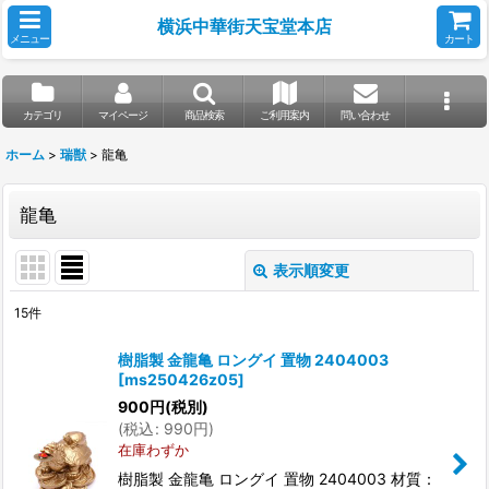
横浜中華街天宝堂本店
メニュー
カート
カテゴリ
マイページ
商品検索
ご利用案内
問い合わせ
ホーム
>
瑞獣
>
龍亀
龍亀
表示順変更
閉じる
15
件
表示数
:
樹脂製 金龍亀 ロングイ 置物 2404003
[
ms250426z05
]
並び順
:
900
円
(税別)
(
税込
:
990
円
)
在庫わずか
絞り込む
樹脂製 金龍亀 ロングイ 置物 2404003 材質：