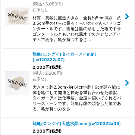
(
税込
:
3,080
円
)
在庫なし
材質：真鍮に鍍金大きさ：全長約5cm高さ：約
3.5cm手のひらに乗るくらいのかわいいドラゴ
ンタートルです。龍亀は龍の頭をした亀でドラ
ゴンタートルともいわれ風水で欠かせないアイ
テムである。亀が持つ力をさ…
龍亀(ロングイ)タイガーアイmini
[
iw120322a07
]
2,000
円
(税別)
(
税込
:
2,200
円
)
在庫なし
大きさ：約2.3cm×約1.4cm×約1.6cm頭を龍に
体を亀にして開運と長寿を重ね合わせた瑞獣。
タイガーアイは仕事運、金運を招いてくれるパ
ワーストーンです。龍亀は龍の頭をした亀であ
る。亀が持つ力をさ…
龍亀(ロングイ)天然水晶mini
[
iw120322a09
]
2,000
円
(税別)