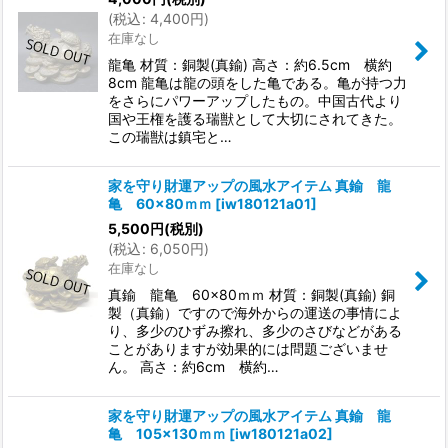
(
税込
:
4,400
円
)
在庫なし
龍亀 材質：銅製(真鍮) 高さ：約6.5cm 横約
8cm 龍亀は龍の頭をした亀である。亀が持つ力
をさらにパワーアップしたもの。中国古代より
国や王権を護る瑞獣として大切にされてきた。
この瑞獣は鎮宅と…
家を守り財運アップの風水アイテム 真鍮 龍
亀 60×80ｍｍ
[
iw180121a01
]
5,500
円
(税別)
(
税込
:
6,050
円
)
在庫なし
真鍮 龍亀 60×80ｍｍ 材質：銅製(真鍮) 銅
製（真鍮）ですので海外からの運送の事情によ
り、多少のひずみ擦れ、多少のさびなどがある
ことがありますが効果的には問題ございませ
ん。 高さ：約6cm 横約…
家を守り財運アップの風水アイテム 真鍮 龍
亀 105×130ｍｍ
[
iw180121a02
]