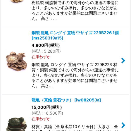
樹脂製 樹脂製ですので海外からの運送の事情に
より、多少のひずみ擦れ、多少のさびなどがあ
ることがありますが効果的には問題ございませ
ん。 高さ：…
銅製 龍亀 ロングイ 置物 中サイズ 229B226 1個
[
ms250319a15
]
4,800
円
(税別)
(
税込
:
5,280
円
)
在庫わずか
銅製 龍亀 ロングイ 置物 中サイズ 229B226 材
質：銅製 銅製ですので海外からの運送の事情に
より、多少のひずみ擦れ、多少のさびなどがあ
ることがありますが効果的には問題ございませ
ん。 高さ…
龍亀（真鍮 貴石つき）
[
iw082053a
]
15,000
円
(税別)
(
税込
:
16,500
円
)
在庫わずか
材質：真鍮（金糸水晶10ミリ玉付）大きさ：全