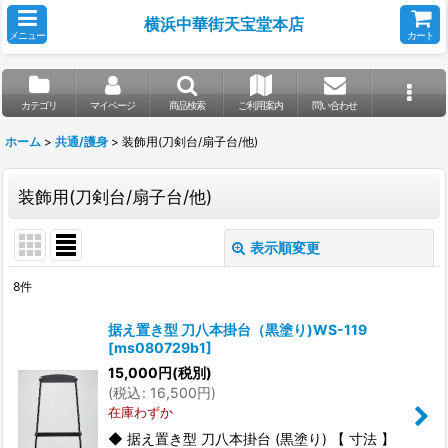
横浜中華街天宝堂本店
メニュー
カート
カテゴリ
マイページ
商品検索
ご利用案内
問い合わせ
ホーム
>
共通/護身
>
装飾用(刀剣台/扇子台/他)
装飾用(刀剣台/扇子台/他)
表示順変更
閉じる
8
件
表示数
:
据え置き型 刀八本掛台（黒塗り)WS-119
[
ms080729b1
]
並び順
:
15,000
円
(税別)
(
税込
:
16,500
円
)
在庫わずか
絞り込む
◆ 据え置き型 刀八本掛台 (黒塗り) 【 寸法 】