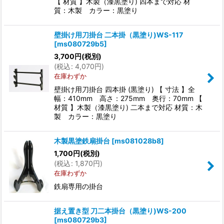
【 材質 】木製（漆黒塗り) 四本まで対応 材
質：木製 カラー：黒塗り
壁掛け用刀掛台 二本掛（黒塗り)WS-117
[
ms080729b5
]
3,700
円
(税別)
(
税込
:
4,070
円
)
在庫わずか
壁掛け用刀掛台 四本掛 (黒塗り) 【 寸法 】全
幅：410mm 高さ：275mm 奥行：70mm 【
材質 】木製（漆黒塗り) 二本まで対応 材質：木
製 カラー：黒塗り
木製黒塗鉄扇掛台
[
ms081028b8
]
1,700
円
(税別)
(
税込
:
1,870
円
)
在庫わずか
鉄扇専用の掛台
据え置き型 刀二本掛台（黒塗り)WS-200
[
ms080729b3
]