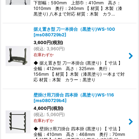
下部幅：590mm 上部巾：410mm 高さ：
1010mm 奥行：240mm 【 材質 】木製（漆
黒塗り) 八本まで対応 材質：木製 カラ…
据え置き型 刀一本掛台（黒塗り)WS-100
[
ms080729b2
]
3,600
円
(税別)
(
税込
:
3,960
円
)
在庫わずか
◆ 据え置き型 刀一本掛台 (黒塗り) 【 寸法 】
全幅：412mm 高さ：325mm 奥行：
156mm 【 材質 】木製（漆黒塗り) 一本まで対
応 材質：木製 カラー：黒塗り
壁掛け用刀掛台 四本掛（黒塗り)WS-116
[
ms080729b4
]
4,600
円
(税別)
(
税込
:
5,060
円
)
在庫わずか
◆ 壁掛け用刀掛台 四本掛 (黒塗り) 【 寸法 】
全幅：410mm 高さ：468mm 奥行：70mm