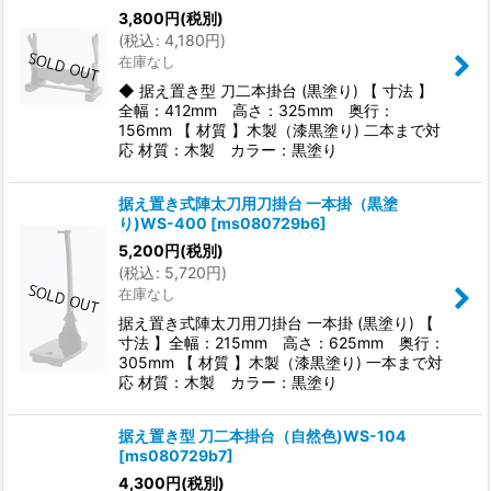
3,800
円
(税別)
(
税込
:
4,180
円
)
在庫なし
◆ 据え置き型 刀二本掛台 (黒塗り) 【 寸法 】
全幅：412mm 高さ：325mm 奥行：
156mm 【 材質 】木製（漆黒塗り) 二本まで対
応 材質：木製 カラー：黒塗り
据え置き式陣太刀用刀掛台 一本掛（黒塗
り)WS-400
[
ms080729b6
]
5,200
円
(税別)
(
税込
:
5,720
円
)
在庫なし
据え置き式陣太刀用刀掛台 一本掛 (黒塗り) 【
寸法 】全幅：215mm 高さ：625mm 奥行：
305mm 【 材質 】木製（漆黒塗り) 一本まで対
応 材質：木製 カラー：黒塗り
据え置き型 刀二本掛台（自然色)WS-104
[
ms080729b7
]
4,300
円
(税別)