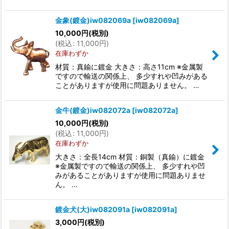
金象(鍍金)iw082069a
[
iw082069a
]
10,000
円
(税別)
(
税込
:
11,000
円
)
在庫わずか
材質：真鍮に鍍金 大きさ：高さ11cm ※金属製
ですので輸送の関係上、 多少すれや凹みがある
ことがありますが使用に問題ありません。 …
金牛(鍍金)iw082072a
[
iw082072a
]
10,000
円
(税別)
(
税込
:
11,000
円
)
在庫わずか
大きさ：全長14cm 材質：銅製（真鍮）に鍍金
※金属製ですので輸送の関係上、 多少すれや凹
みがあることがありますが使用に問題ありませ
ん。 …
鍍金犬(大)iw082091a
[
iw082091a
]
3,000
円
(税別)