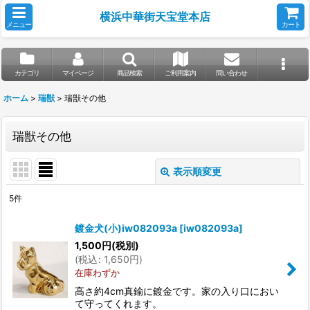
横浜中華街天宝堂本店
メニュー
カート
カテゴリ
マイページ
商品検索
ご利用案内
問い合わせ
ホーム
>
瑞獣
>
瑞獣その他
瑞獣その他
表示順変更
閉じる
5
件
表示数
:
鍍金犬(小)iw082093a
[
iw082093a
]
1,500
円
(税別)
並び順
:
(
税込
:
1,650
円
)
在庫わずか
絞り込む
高さ約4cm真鍮に鍍金です。家の入り口におい
て守ってくれます。