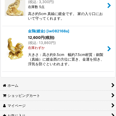
(
税込
:
3,300
円
)
在庫数 5点
高さ約5cm 真鍮に鍍金です。 家の入り口にお
いて守ってくれます。
金鶏(鍍金)
[
iw082168a
]
12,600
円
(税別)
(
税込
:
13,860
円
)
在庫わずか
大きさ：高さ約9.5cm 幅約7.5cm材質：銅製
（真鍮）に鍍金西の方位に置き、金運を招き、
浮気を防ぐといわれます。
ホーム
ショッピングカート
マイページ
お気に入り