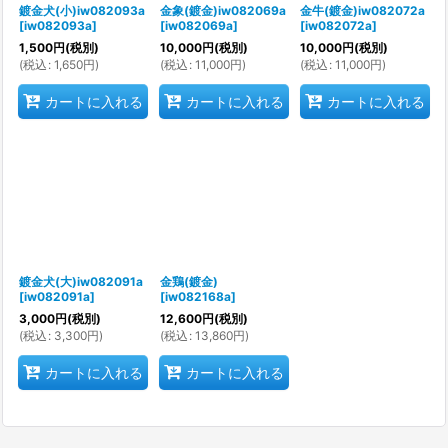
鍍金犬(小)iw082093a
金象(鍍金)iw082069a
金牛(鍍金)iw082072a
[
iw082093a
]
[
iw082069a
]
[
iw082072a
]
1,500
円
(税別)
10,000
円
(税別)
10,000
円
(税別)
(
税込
:
1,650
円
)
(
税込
:
11,000
円
)
(
税込
:
11,000
円
)
カートに入れる
カートに入れる
カートに入れる
鍍金犬(大)iw082091a
金鶏(鍍金)
[
iw082091a
]
[
iw082168a
]
3,000
円
(税別)
12,600
円
(税別)
(
税込
:
3,300
円
)
(
税込
:
13,860
円
)
カートに入れる
カートに入れる