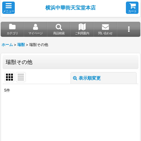
横浜中華街天宝堂本店
メニュー
カート
カテゴリ
マイページ
商品検索
ご利用案内
問い合わせ
ホーム
>
瑞獣
>
瑞獣その他
瑞獣その他
表示順変更
閉じる
5
件
表示数
:
並び順
:
絞り込む