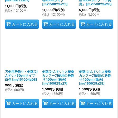
[
ms150712a07
]
径40cmタイプ
径20cmタイプ 「子供
[
ms150829a25
]
用」
[
ms150829a26
]
11,000
円
(税別)
11,000
円
(税別)
5,000
円
(税別)
(
税込
:
12,100
円
)
(
税込
:
12,100
円
)
(
税込
:
5,500
円
)
カートに入れる
カートに入れる
カートに入れる
刀剣用房飾り・剣穂(け
剣穂(けんすい) 太極拳
剣穂(けんすい) 太極拳
んすい) 50cmタイプ
カンフー刀剣用の房飾
カンフー刀剣用の房飾
白色
[
ms151004a08
]
り 100cm (緑色)
り 100cm (黒色)
[
ms160625a27
]
[
ms160625a28
]
900
円
(税別)
1,500
円
(税別)
1,500
円
(税別)
(
税込
:
990
円
)
(
税込
:
1,650
円
)
(
税込
:
1,650
円
)
カートに入れる
カートに入れる
カートに入れる