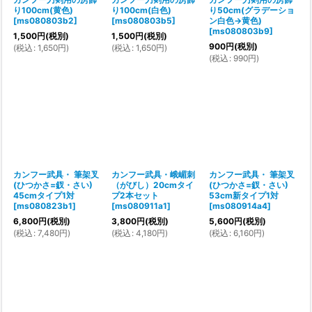
り100cm(黄色)
り100cm(白色)
り50cm(グラデーショ
[
ms080803b2
]
[
ms080803b5
]
ン白色→黄色)
[
ms080803b9
]
1,500
円
(税別)
1,500
円
(税別)
900
円
(税別)
(
税込
:
1,650
円
)
(
税込
:
1,650
円
)
(
税込
:
990
円
)
カンフー武具・ 筆架叉
カンフー武具・峨嵋刺
カンフー武具・ 筆架叉
(ひつかさ=釵・さい)
（がびし）20cmタイ
(ひつかさ=釵・さい)
45cmタイプ1対
プ2本セット
53cm新タイプ1対
[
ms080823b1
]
[
ms080911a1
]
[
ms080914a4
]
6,800
円
(税別)
3,800
円
(税別)
5,600
円
(税別)
(
税込
:
7,480
円
)
(
税込
:
4,180
円
)
(
税込
:
6,160
円
)