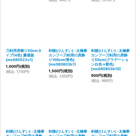
刀剣用房飾り50cmタ
剣穂(けんすい) -太極拳
剣穂(けんすい) -太極拳
イプ(4色) 廉価版
カンフー刀剣用の房飾
カンフー刀剣用の房飾
[
ms080522c1
]
り100cm(青色)
り50cm(グラデーショ
[
ms080803b1
]
ン白色→紫色)
1,000
円
(税別)
[
ms080803b10
]
1,500
円
(税別)
(
税込
:
1,100
円
)
900
円
(税別)
(
税込
:
1,650
円
)
(
税込
:
990
円
)
剣穂(けんすい) -太極拳
剣穂(けんすい) -太極拳
剣穂(けんすい) -太極拳
カンフー刀剣用の房飾
カンフー刀剣用の房飾
カンフー刀剣用の房飾