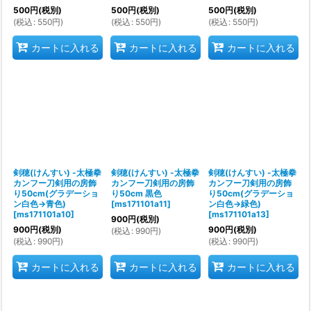
500
円
(税別)
500
円
(税別)
500
円
(税別)
(
税込
:
550
円
)
(
税込
:
550
円
)
(
税込
:
550
円
)
カートに入れる
カートに入れる
カートに入れる
剣穂(けんすい) -太極拳
剣穂(けんすい) -太極拳
剣穂(けんすい) -太極拳
カンフー刀剣用の房飾
カンフー刀剣用の房飾
カンフー刀剣用の房飾
り50cm(グラデーショ
り50cm 黒色
り50cm(グラデーショ
ン白色→青色)
[
ms171101a11
]
ン白色→緑色)
[
ms171101a10
]
[
ms171101a13
]
900
円
(税別)
900
円
(税別)
900
円
(税別)
(
税込
:
990
円
)
(
税込
:
990
円
)
(
税込
:
990
円
)
カートに入れる
カートに入れる
カートに入れる