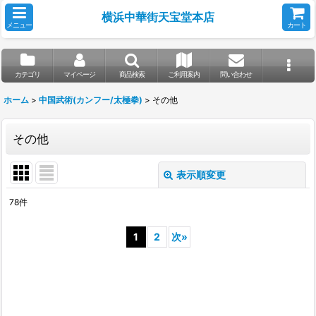
横浜中華街天宝堂本店
メニュー
カート
カテゴリ
マイページ
商品検索
ご利用案内
問い合わせ
ホーム
>
中国武術(カンフー/太極拳)
>
その他
その他
表示順変更
閉じる
78
件
表示数
:
1
2
次
»
並び順
:
絞り込む