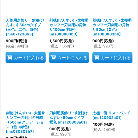
刀剣用房飾り・剣穂(け
剣穂(けんすい) -太極拳
剣穂(けんすい) -太極拳
んすい) 50cmタイプ
カンフー刀剣用の房飾
カンフー刀剣用の房飾
(三色、二色、白色)
り100cm(桃色)
り50cm(黄色)
[
ms071230b3
]
[
ms080803b3
]
[
ms080803b6
]
900
円
(税別)
1,500
円
(税別)
900
円
(税別)
(
税込
:
990
円
)
(
税込
:
1,650
円
)
(
税込
:
990
円
)
カートに入れる
カートに入れる
カートに入れる
剣穂(けんすい) -太極拳
刀剣用房飾り・剣穂(け
太極・龍 リストバンド
カンフー刀剣用の房飾
んすい) 50cmタイプ
[
ms120902a01
]
り50cm(グラデーショ
紫色
[
ms120808a01
]
400
円
(税別)
ン白色→緑色)
900
円
(税別)
(
税込
:
440
円
)
[
ms080803b7
]
(
税込
:
990
円
)