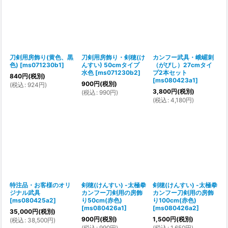
刀剣用房飾り(黄色、黒
刀剣用房飾り・剣穂(け
カンフー武具・峨嵋刺
色)
[
ms071230b1
]
んすい) 50cmタイプ
（がびし）27cmタイ
水色
[
ms071230b2
]
プ2本セット
840
円
(税別)
[
ms080423a1
]
900
円
(税別)
(
税込
:
924
円
)
3,800
円
(税別)
(
税込
:
990
円
)
(
税込
:
4,180
円
)
特注品・お客様のオリ
剣穂(けんすい) -太極拳
剣穂(けんすい) -太極拳
ジナル武具
カンフー刀剣用の房飾
カンフー刀剣用の房飾
[
ms080425a2
]
り50cm(赤色)
り100cm(赤色)
[
ms080426a1
]
[
ms080426a2
]
35,000
円
(税別)
900
円
(税別)
1,500
円
(税別)
(
税込
:
38,500
円
)
(
税込
:
990
円
)
(
税込
:
1,650
円
)