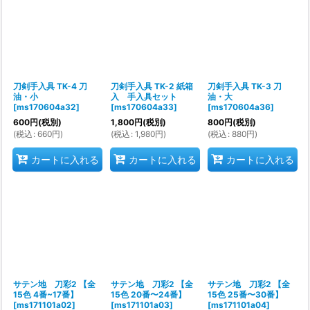
刀剣手入具 TK-4 刀
刀剣手入具 TK-2 紙箱
刀剣手入具 TK-3 刀
油・小
入 手入具セット
油・大
[
ms170604a32
]
[
ms170604a33
]
[
ms170604a36
]
600
円
(税別)
1,800
円
(税別)
800
円
(税別)
(
税込
:
660
円
)
(
税込
:
1,980
円
)
(
税込
:
880
円
)
カートに入れる
カートに入れる
カートに入れる
サテン地 刀彩2 【全
サテン地 刀彩2 【全
サテン地 刀彩2 【全
15色 4番~17番】
15色 20番〜24番】
15色 25番〜30番】
[
ms171101a02
]
[
ms171101a03
]
[
ms171101a04
]