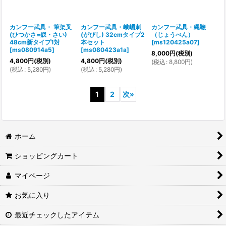
カンフー武具・ 筆架叉
カンフー武具・峨嵋刺
カンフー武具・縄鞭
(ひつかさ=釵・さい)
(がびし) 32cmタイプ2
（じょうべん）
48cm新タイプ1対
本セット
[
ms120425a07
]
[
ms080914a5
]
[
ms080423a1a
]
8,000
円
(税別)
4,800
円
(税別)
4,800
円
(税別)
(
税込
:
8,800
円
)
(
税込
:
5,280
円
)
(
税込
:
5,280
円
)
1
2
次
»
ホーム
ショッピングカート
マイページ
お気に入り
最近チェックしたアイテム