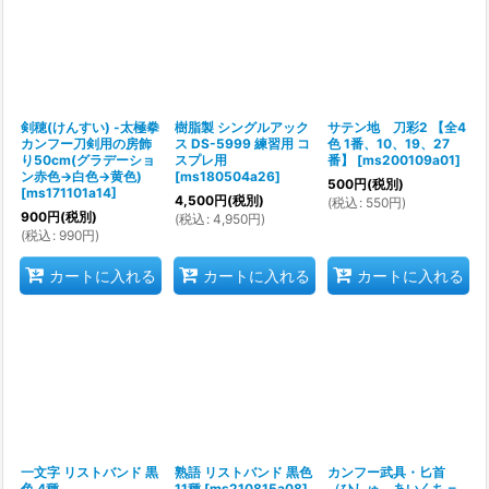
剣穂(けんすい) -太極拳
樹脂製 シングルアック
サテン地 刀彩2 【全4
カンフー刀剣用の房飾
ス DS-5999 練習用 コ
色 1番、10、19、27
り50cm(グラデーショ
スプレ用
番】
[
ms200109a01
]
ン赤色→白色→黄色)
[
ms180504a26
]
500
円
(税別)
[
ms171101a14
]
4,500
円
(税別)
(
税込
:
550
円
)
900
円
(税別)
(
税込
:
4,950
円
)
(
税込
:
990
円
)
カートに入れる
カートに入れる
カートに入れる
一文字 リストバンド 黒
熟語 リストバンド 黒色
カンフー武具・匕首
色 4種
11種
[
ms210815a08
]
（ひしゅ、あいくち＝