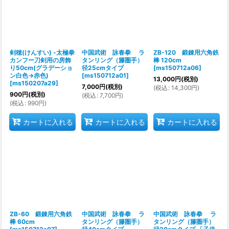
剣穂(けんすい) -太極拳
中国武術 詠春拳 ラ
ZB-120 鍛錬用六角鉄
カンフー刀剣用の房飾
タンリング（籐圏手）
棒 120cm
り50cm(グラデーショ
径25cmタイプ
[
ms150712a06
]
ン白色→赤色)
[
ms150712a01
]
13,000
円
(税別)
[
ms150207a29
]
7,000
円
(税別)
(
税込
:
14,300
円
)
900
円
(税別)
(
税込
:
7,700
円
)
(
税込
:
990
円
)
カートに入れる
カートに入れる
カートに入れる
ZB-60 鍛錬用六角鉄
中国武術 詠春拳 ラ
中国武術 詠春拳 ラ
棒 60cm
タンリング（籐圏手）
タンリング（籐圏手）