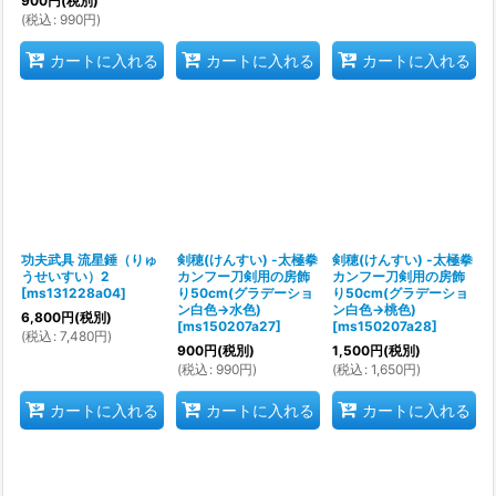
900
円
(税別)
(
税込
:
990
円
)
カートに入れる
カートに入れる
カートに入れる
功夫武具 流星錘（りゅ
剣穂(けんすい) -太極拳
剣穂(けんすい) -太極拳
うせいすい）2
カンフー刀剣用の房飾
カンフー刀剣用の房飾
[
ms131228a04
]
り50cm(グラデーショ
り50cm(グラデーショ
ン白色→水色)
ン白色→桃色)
6,800
円
(税別)
[
ms150207a27
]
[
ms150207a28
]
(
税込
:
7,480
円
)
900
円
(税別)
1,500
円
(税別)
(
税込
:
990
円
)
(
税込
:
1,650
円
)
カートに入れる
カートに入れる
カートに入れる