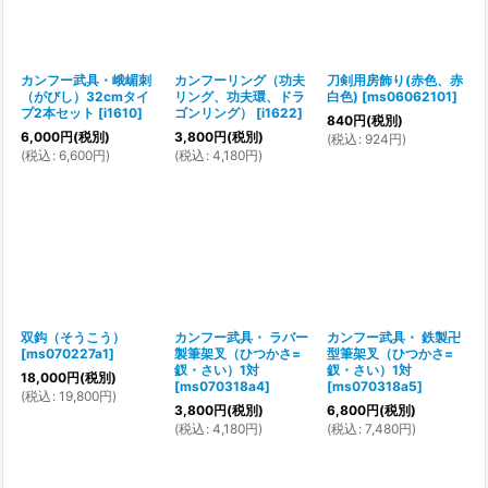
カンフー武具・峨嵋刺
カンフーリング（功夫
刀剣用房飾り(赤色、赤
（がびし）32cmタイ
リング、功夫環、ドラ
白色)
[
ms06062101
]
プ2本セット
[
i1610
]
ゴンリング）
[
i1622
]
840
円
(税別)
6,000
円
(税別)
3,800
円
(税別)
(
税込
:
924
円
)
(
税込
:
6,600
円
)
(
税込
:
4,180
円
)
双鈎（そうこう）
カンフー武具・ ラバー
カンフー武具・ 鉄製卍
[
ms070227a1
]
製筆架叉（ひつかさ=
型筆架叉（ひつかさ=
釵・さい）1対
釵・さい）1対
18,000
円
(税別)
[
ms070318a4
]
[
ms070318a5
]
(
税込
:
19,800
円
)
3,800
円
(税別)
6,800
円
(税別)
(
税込
:
4,180
円
)
(
税込
:
7,480
円
)