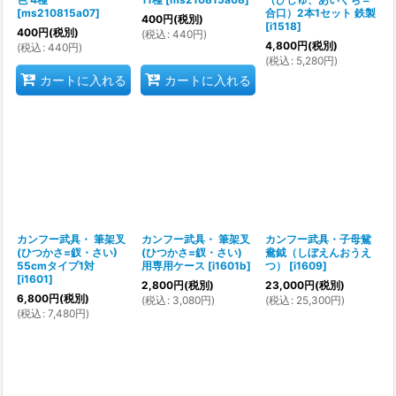
[
ms210815a07
]
合口）2本1セット 鉄製
400
円
(税別)
[
i1518
]
400
円
(税別)
(
税込
:
440
円
)
4,800
円
(税別)
(
税込
:
440
円
)
(
税込
:
5,280
円
)
カートに入れる
カートに入れる
カンフー武具・ 筆架叉
カンフー武具・ 筆架叉
カンフー武具・子母鴛
(ひつかさ=釵・さい)
(ひつかさ=釵・さい)
鴦鉞（しぼえんおうえ
55cmタイプ1対
用専用ケース
[
i1601b
]
つ）
[
i1609
]
[
i1601
]
2,800
円
(税別)
23,000
円
(税別)
6,800
円
(税別)
(
税込
:
3,080
円
)
(
税込
:
25,300
円
)
(
税込
:
7,480
円
)