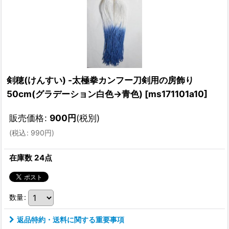
剣穂(けんすい) -太極拳カンフー刀剣用の房飾り
50cm(グラデーション白色→青色)
[
ms171101a10
]
販売価格
:
900
円
(税別)
(
税込
:
990
円
)
在庫数 24点
数量
:
返品特約・送料に関する重要事項