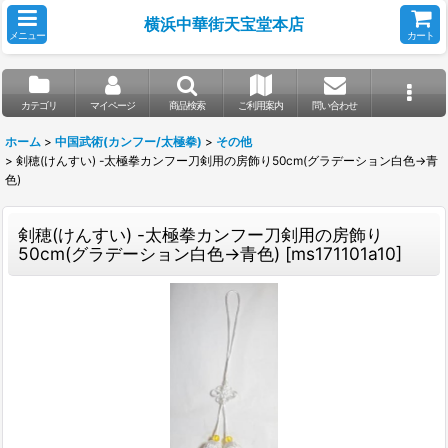
横浜中華街天宝堂本店
メニュー
カート
カテゴリ
マイページ
商品検索
ご利用案内
問い合わせ
ホーム
>
中国武術(カンフー/太極拳)
>
その他
>
剣穂(けんすい) -太極拳カンフー刀剣用の房飾り50cm(グラデーション白色→青
色)
剣穂(けんすい) -太極拳カンフー刀剣用の房飾り
50cm(グラデーション白色→青色)
[
ms171101a10
]