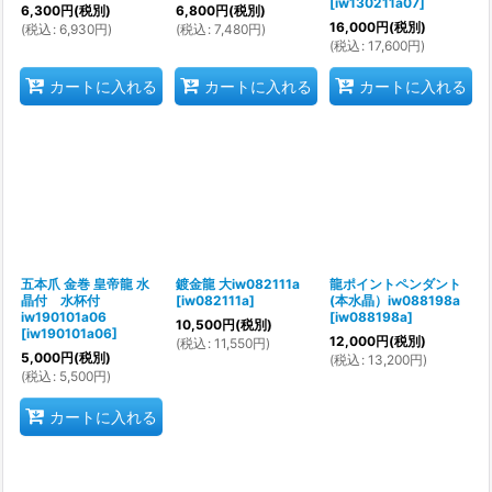
[
iw130211a07
]
6,300
円
(税別)
6,800
円
(税別)
16,000
円
(税別)
(
税込
:
6,930
円
)
(
税込
:
7,480
円
)
(
税込
:
17,600
円
)
カートに入れる
カートに入れる
カートに入れる
五本爪 金巻 皇帝龍 水
鍍金龍 大iw082111a
龍ポイントペンダント
晶付 水杯付
[
iw082111a
]
(本水晶）iw088198a
iw190101a06
[
iw088198a
]
10,500
円
(税別)
[
iw190101a06
]
12,000
円
(税別)
(
税込
:
11,550
円
)
5,000
円
(税別)
(
税込
:
13,200
円
)
(
税込
:
5,500
円
)
カートに入れる