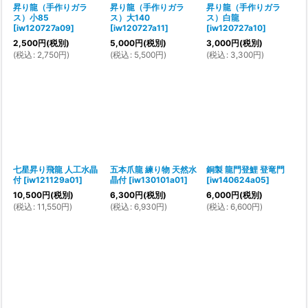
昇り龍（手作りガラ
昇り龍（手作りガラ
昇り龍（手作りガラ
ス）小85
ス）大140
ス）白龍
[
iw120727a09
]
[
iw120727a11
]
[
iw120727a10
]
2,500
円
(税別)
5,000
円
(税別)
3,000
円
(税別)
(
税込
:
2,750
円
)
(
税込
:
5,500
円
)
(
税込
:
3,300
円
)
七星昇り飛龍 人工水晶
五本爪龍 練り物 天然水
銅製 龍門登鯉 登竜門
付
[
iw121129a01
]
晶付
[
iw130101a01
]
[
iw140624a05
]
10,500
円
(税別)
6,300
円
(税別)
6,000
円
(税別)
(
税込
:
11,550
円
)
(
税込
:
6,930
円
)
(
税込
:
6,600
円
)