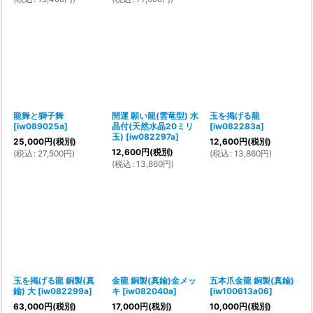
龍舞と獅子舞
開運 願い龍(雲竜型) 水
玉を掲げる龍
[
iw089025a
]
晶付(天然水晶20ミリ
[
iw082283a
]
玉)
[
iw082297a
]
25,000
円
(税別)
12,600
円
(税別)
12,600
円
(税別)
(
税込
:
27,500
円
)
(
税込
:
13,860
円
)
(
税込
:
13,860
円
)
玉を掲げる龍 銅製(真
金龍 銅製(真鍮)金メッ
五本爪金龍 銅製(真鍮)
鍮) 大
[
iw082299a
]
キ
[
iw082040a
]
[
iw100613a06
]
63,000
円
(税別)
17,000
円
(税別)
10,000
円
(税別)