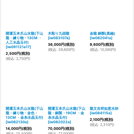
開運五本爪山水龍(下山
木彫り九頭龍
金龍 銅製(真鍮)
龍・練り物・13CM ・
[
iw083107a
]
[
iw082041a
]
人工水晶玉付)
36,000
円
(税別)
9,600
円
(税別)
[
iw091121a17
]
(
税込
:
39,600
円
)
(
税込
:
10,560
円
)
2,500
円
(税別)
(
税込
:
2,750
円
)
開運五本爪山水龍(下山
開運五本爪山水龍(下山
龍文吉祥如意水杯
龍・練り物・金色・
龍・銅製・19CM ・金
[
iw084115a
]
13CM ・金糸水晶玉付)
糸水晶玉付)
2,100
円
(税別)
[
iw082130a
]
[
iw082022a
]
(
税込
:
2,310
円
)
14,000
円
(税別)
70,000
円
(税別)
(
税込
:
15,400
円
)
(
税込
:
77,000
円
)