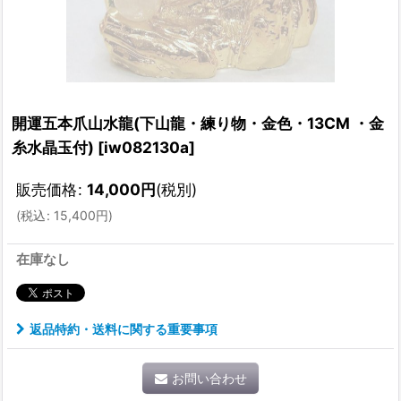
開運五本爪山水龍(下山龍・練り物・金色・13CM ・金
糸水晶玉付)
[
iw082130a
]
販売価格
:
14,000
円
(税別)
(
税込
:
15,400
円
)
在庫なし
返品特約・送料に関する重要事項
お問い合わせ