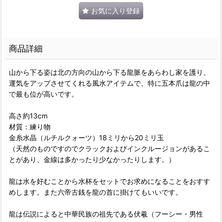
お気に入り登録
商品詳細
山から下る姿は北の方向の山から下る龍脈をあらわし家を護り、
運気をアップさせてくれる風水アイテムで、特に五本爪は龍の中
で最も位が高いです。
高さ約13cm
材質：練り物
金糸水晶（ルチルクォーツ）18ミリから20ミリ玉
（天然のものですのでクラックおよびインクルージョンがあるこ
とがあり、金線は多かったり少なかったりします。）
龍は水を好むことから水杯をセットでお求めになることをおすす
めします。また六帝古銭を龍の首に掛けてもいいです。
龍は伝説によると中華民族の祖先である伏羲（フーシー・男性