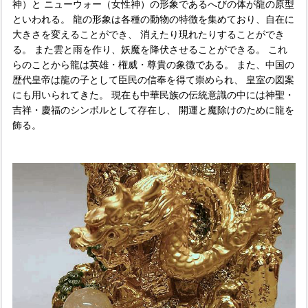
神）と ニューウォー（女性神）の形象であるへびの体が龍の原型
といわれる。 龍の形象は各種の動物の特徴を集めており、自在に
大きさを変えることができ、 消えたり現れたりすることができ
る。 また雲と雨を作り、妖魔を降伏させることができる。 これ
らのことから龍は英雄・権威・尊貴の象徴である。 また、中国の
歴代皇帝は龍の子として臣民の信奉を得て崇められ、 皇室の図案
にも用いられてきた。 現在も中華民族の伝統意識の中には神聖・
吉祥・慶福のシンボルとして存在し、 開運と魔除けのために龍を
飾る。