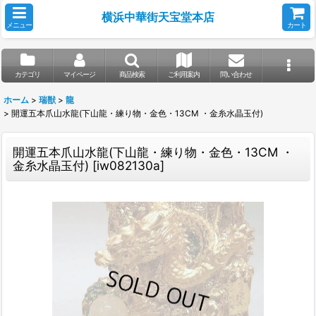
横浜中華街天宝堂本店
メニュー
カート
カテゴリ
マイページ
商品検索
ご利用案内
問い合わせ
ホーム
>
瑞獣
>
龍
>
開運五本爪山水龍(下山龍・練り物・金色・13CM ・金糸水晶玉付)
開運五本爪山水龍(下山龍・練り物・金色・13CM ・
金糸水晶玉付)
[
iw082130a
]