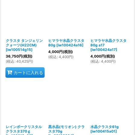
クラスタ タンジェリン
ヒマラヤ水晶クラスタ
ヒマラヤ水晶クラスタ
クォーツ(H22CM)
80g
[
iw100424a16
]
80g a17
[
iw100514g15
]
[
iw100424a17
]
4,000
円
(税別)
36,750
円
(税別)
4,000
円
(税別)
(
税込
:
4,400
円
)
(
税込
:
40,425
円
)
(
税込
:
4,400
円
)
カートに入れる
レインボークリスタル
黒水晶(モリオン) クラ
水晶クラスタ61g
クラスタ370ｇ
スタ70g
[
iw100415a01
]