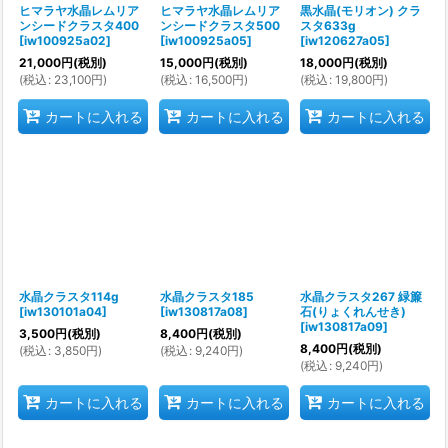
ヒマラヤ水晶レムリア
ヒマラヤ水晶レムリア
黒水晶(モリオン) クラ
ンシードクラスタ400
ンシードクラスタ500
スタ633g
[
iw100925a02
]
[
iw100925a05
]
[
iw120627a05
]
21,000
円
(税別)
15,000
円
(税別)
18,000
円
(税別)
(
税込
:
23,100
円
)
(
税込
:
16,500
円
)
(
税込
:
19,800
円
)
カートに入れる
カートに入れる
カートに入れる
水晶クラスタ114g
水晶クラスタ185
水晶クラスタ267 緑簾
[
iw130101a04
]
[
iw130817a08
]
石(りょくれんせき)
[
iw130817a09
]
3,500
円
(税別)
8,400
円
(税別)
8,400
円
(税別)
(
税込
:
3,850
円
)
(
税込
:
9,240
円
)
(
税込
:
9,240
円
)
カートに入れる
カートに入れる
カートに入れる