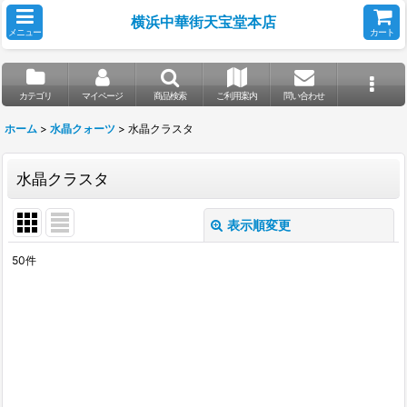
横浜中華街天宝堂本店
メニュー
カート
カテゴリ
マイページ
商品検索
ご利用案内
問い合わせ
ホーム
>
水晶クォーツ
>
水晶クラスタ
水晶クラスタ
表示順変更
閉じる
50
件
表示数
:
並び順
:
絞り込む