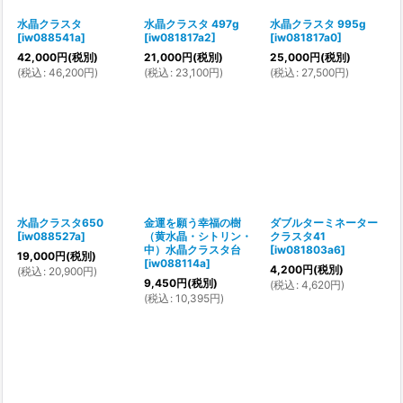
水晶クラスタ
水晶クラスタ 497g
水晶クラスタ 995g
[
iw088541a
]
[
iw081817a2
]
[
iw081817a0
]
42,000
円
(税別)
21,000
円
(税別)
25,000
円
(税別)
(
税込
:
46,200
円
)
(
税込
:
23,100
円
)
(
税込
:
27,500
円
)
水晶クラスタ650
金運を願う幸福の樹
ダブルターミネーター
[
iw088527a
]
（黄水晶・シトリン・
クラスタ41
中）水晶クラスタ台
[
iw081803a6
]
19,000
円
(税別)
[
iw088114a
]
4,200
円
(税別)
(
税込
:
20,900
円
)
9,450
円
(税別)
(
税込
:
4,620
円
)
(
税込
:
10,395
円
)