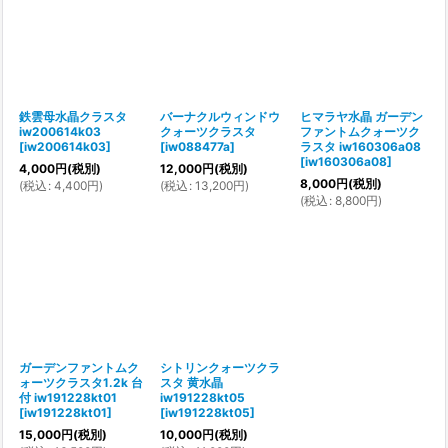
鉄雲母水晶クラスタ
バーナクルウィンドウ
ヒマラヤ水晶 ガーデン
iw200614k03
クォーツクラスタ
ファントムクォーツク
[
iw200614k03
]
[
iw088477a
]
ラスタ iw160306a08
[
iw160306a08
]
4,000
円
(税別)
12,000
円
(税別)
8,000
円
(税別)
(
税込
:
4,400
円
)
(
税込
:
13,200
円
)
(
税込
:
8,800
円
)
ガーデンファントムク
シトリンクォーツクラ
ォーツクラスタ1.2k 台
スタ 黄水晶
付 iw191228kt01
iw191228kt05
[
iw191228kt01
]
[
iw191228kt05
]
15,000
円
(税別)
10,000
円
(税別)