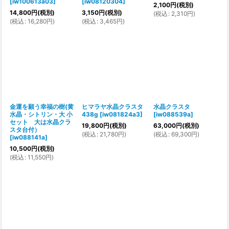
[
iw100613a03
]
[
iw08120304
]
2,100
円
(税別)
14,800
円
(税別)
3,150
円
(税別)
(
税込
:
2,310
円
)
(
税込
:
16,280
円
)
(
税込
:
3,465
円
)
金運を願う幸福の樹(黄
ヒマラヤ水晶クラスタ
水晶クラスタ
水晶・シトリン・大 小
438g
[
iw081824a3
]
[
iw088539a
]
セット 大は水晶クラ
19,800
円
(税別)
63,000
円
(税別)
スタ台付）
(
税込
:
21,780
円
)
(
税込
:
69,300
円
)
[
iw088141a
]
10,500
円
(税別)
(
税込
:
11,550
円
)