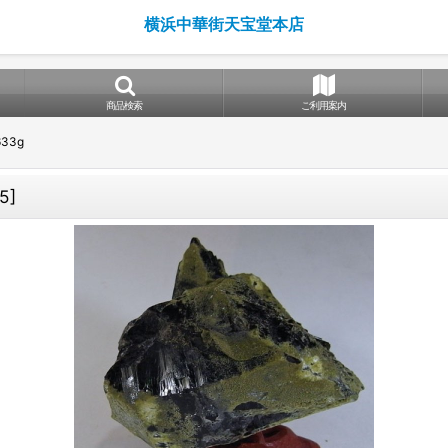
横浜中華街天宝堂本店
商品検索
ご利用案内
33g
05
]