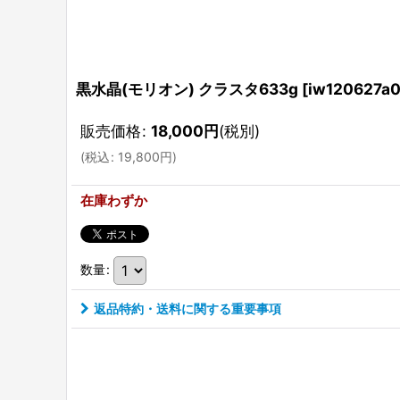
黒水晶(モリオン) クラスタ633g
[
iw120627a
販売価格
:
18,000
円
(税別)
(
税込
:
19,800
円
)
在庫わずか
数量
:
返品特約・送料に関する重要事項