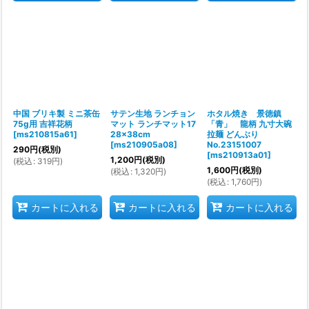
中国 ブリキ製 ミニ茶缶
サテン生地 ランチョン
ホタル焼き 景徳鎮
75g用 吉祥花柄
マット ランチマット17
「青」 龍柄 九寸大碗
[
ms210815a61
]
28×38cm
拉麺 どんぶり
[
ms210905a08
]
No.23151007
290
円
(税別)
[
ms210913a01
]
1,200
円
(税別)
(
税込
:
319
円
)
1,600
円
(税別)
(
税込
:
1,320
円
)
(
税込
:
1,760
円
)
カートに入れる
カートに入れる
カートに入れる