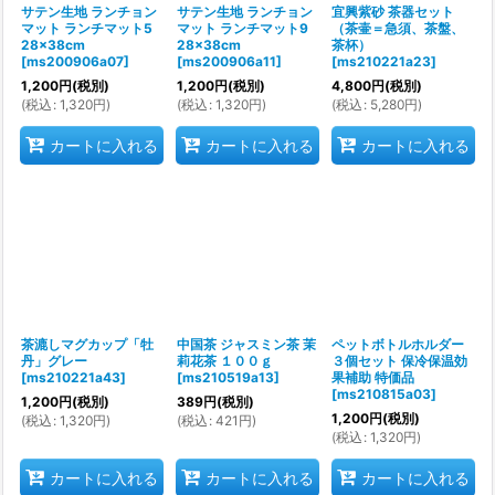
サテン生地 ランチョン
サテン生地 ランチョン
宜興紫砂 茶器セット
マット ランチマット5
マット ランチマット9
（茶壷＝急須、茶盤、
28×38cm
28×38cm
茶杯）
[
ms200906a07
]
[
ms200906a11
]
[
ms210221a23
]
1,200
円
(税別)
1,200
円
(税別)
4,800
円
(税別)
(
税込
:
1,320
円
)
(
税込
:
1,320
円
)
(
税込
:
5,280
円
)
カートに入れる
カートに入れる
カートに入れる
茶漉しマグカップ「牡
中国茶 ジャスミン茶 茉
ペットボトルホルダー
丹」グレー
莉花茶 １００ｇ
３個セット 保冷保温効
[
ms210221a43
]
[
ms210519a13
]
果補助 特価品
[
ms210815a03
]
1,200
円
(税別)
389
円
(税別)
1,200
円
(税別)
(
税込
:
1,320
円
)
(
税込
:
421
円
)
(
税込
:
1,320
円
)
カートに入れる
カートに入れる
カートに入れる