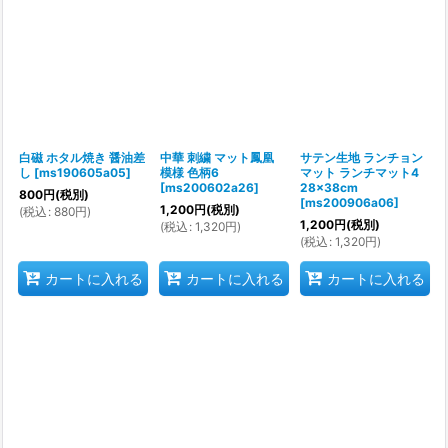
白磁 ホタル焼き 醤油差
中華 刺繍 マット鳳凰
サテン生地 ランチョン
し
[
ms190605a05
]
模様 色柄6
マット ランチマット4
[
ms200602a26
]
28×38cm
800
円
(税別)
[
ms200906a06
]
1,200
円
(税別)
(
税込
:
880
円
)
1,200
円
(税別)
(
税込
:
1,320
円
)
(
税込
:
1,320
円
)
カートに入れる
カートに入れる
カートに入れる