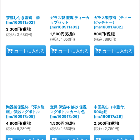
茶漉し付き蓋碗 椿
ガラス製 蓋碗 ティーカ
ガラス製茶海（ティー
[
ms160911a02
]
ップセット
ピッチャー）
[
ms160911a03
]
[
ms160917a02
]
3,300
円
(税別)
1,500
円
(税別)
800
円
(税別)
(
税込
:
3,630
円
)
(
税込
:
1,650
円
)
(
税込
:
880
円
)
カートに入れる
カートに入れる
カートに入れる
陶器製保温杯 「浮き龍
宜興 保温杯 紫砂 保温
中国茶缶（中蓋付）
画」保温マグボトル
マグボトル カーキ色
500g用
[
ms160917a05
]
[
ms160917a06
]
[
ms160917a29
]
4,800
円
(税別)
1,500
円
(税別)
2,500
円
(税別)
(
税込
:
5,280
円
)
(
税込
:
1,650
円
)
(
税込
:
2,750
円
)