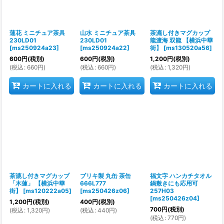
蓮花 ミニチュア茶具
山水 ミニチュア茶具
茶漉し付きマグカップ
230LD01
230LD01
龍渡海 双龍 【横浜中華
[
ms250924a23
]
[
ms250924a22
]
街】
[
ms130520a56
]
600
円
(税別)
600
円
(税別)
1,200
円
(税別)
(
税込
:
660
円
)
(
税込
:
660
円
)
(
税込
:
1,320
円
)
カートに入れる
カートに入れる
カートに入れる
茶漉し付きマグカップ
ブリキ製 丸缶 茶缶
福文字 ハンカチタオル
「木蓮」 【横浜中華
666L777
鍋敷きにも応用可
街】
[
ms120222a05
]
[
ms250426z06
]
257H03
[
ms250426z04
]
1,200
円
(税別)
400
円
(税別)
700
円
(税別)
(
税込
:
1,320
円
)
(
税込
:
440
円
)
(
税込
:
770
円
)