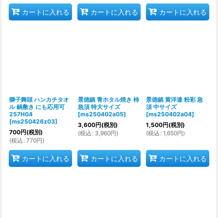
カートに入れる
カートに入れる
カートに入れる
獅子舞頭 ハンカチタオ
景徳鎮 青ホタル焼き 柿
景徳鎮 黄洋連 粉彩 急
ル 鍋敷き にも応用可
急須 特大サイズ
須 中サイズ
257H04
[
ms250402a05
]
[
ms250402a04
]
[
ms250426z03
]
3,600
円
(税別)
1,500
円
(税別)
700
円
(税別)
(
税込
:
3,960
円
)
(
税込
:
1,650
円
)
(
税込
:
770
円
)
カートに入れる
カートに入れる
カートに入れる