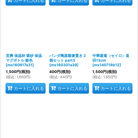
カートに入れる
カートに入れる
カートに入れる
宜興 保温杯 紫砂 保温
パンダ陶器製箸置き 2
中華蒸篭（セイロ）直
マグボトル 銀色
個セット part3
径13cm
[
ms160917a31
]
[
ms180301a39
]
[
ms140718b12
]
1,500
円
(税別)
400
円
(税別)
1,500
円
(税別)
(
税込
:
1,650
円
)
(
税込
:
440
円
)
(
税込
:
1,650
円
)
カートに入れる
カートに入れる
カートに入れる