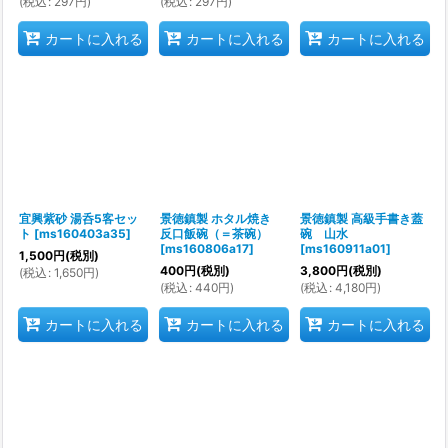
(
税込
:
297
円
)
(
税込
:
297
円
)
カートに入れる
カートに入れる
カートに入れる
宜興紫砂 湯呑5客セッ
景徳鎮製 ホタル焼き
景徳鎮製 高級手書き蓋
ト
[
ms160403a35
]
反口飯碗（＝茶碗）
碗 山水
[
ms160806a17
]
[
ms160911a01
]
1,500
円
(税別)
400
円
(税別)
3,800
円
(税別)
(
税込
:
1,650
円
)
(
税込
:
440
円
)
(
税込
:
4,180
円
)
カートに入れる
カートに入れる
カートに入れる