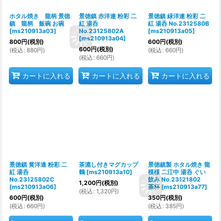
ホタル焼き 龍柄 景徳
景徳鎮 赤洋連 粉彩 二
景徳鎮 緑洋連 粉彩 二
鎮 龍柄 飯碗 お碗
紅 湯呑
紅 湯呑 No.2312580B
[
ms210913a03
]
No.23125802A
[
ms210913a05
]
[
ms210913a04
]
800
円
(税別)
600
円
(税別)
600
円
(税別)
(
税込
:
880
円
)
(
税込
:
660
円
)
(
税込
:
660
円
)
カートに入れる
カートに入れる
カートに入れる
景徳鎮 黄洋連 粉彩 二
茶漉し付きマグカップ
景徳鎮製 ホタル焼き 龍
紅 湯呑
鶴
[
ms210913a10
]
模様 二江中 湯呑 ぐい
No.23125802C
飲み No.23121802
1,200
円
(税別)
[
ms210913a06
]
茶杯
[
ms210913a77
]
(
税込
:
1,320
円
)
600
円
(税別)
350
円
(税別)
(
税込
:
660
円
)
(
税込
:
385
円
)