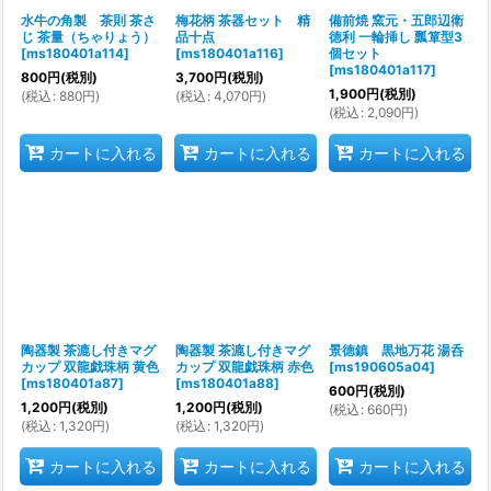
水牛の角製 茶則 茶さ
梅花柄 茶器セット 精
備前焼 窯元・五郎辺衛
じ 茶量（ちゃりょう）
品十点
徳利 一輪挿し 瓢箪型3
[
ms180401a114
]
[
ms180401a116
]
個セット
[
ms180401a117
]
800
円
(税別)
3,700
円
(税別)
1,900
円
(税別)
(
税込
:
880
円
)
(
税込
:
4,070
円
)
(
税込
:
2,090
円
)
カートに入れる
カートに入れる
カートに入れる
陶器製 茶漉し付きマグ
陶器製 茶漉し付きマグ
景徳鎮 黒地万花 湯呑
カップ 双龍戯珠柄 黄色
カップ 双龍戯珠柄 赤色
[
ms190605a04
]
[
ms180401a87
]
[
ms180401a88
]
600
円
(税別)
1,200
円
(税別)
1,200
円
(税別)
(
税込
:
660
円
)
(
税込
:
1,320
円
)
(
税込
:
1,320
円
)
カートに入れる
カートに入れる
カートに入れる