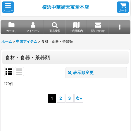
横浜中華街天宝堂本店
メニュー
カート
カテゴリ
マイページ
商品検索
ご利用案内
問い合わせ
ホーム
>
中国アイテム
>
食材・食器・茶器類
食材・食器・茶器類
表示順変更
閉じる
179
件
表示数
:
1
2
3
次
»
並び順
:
絞り込む