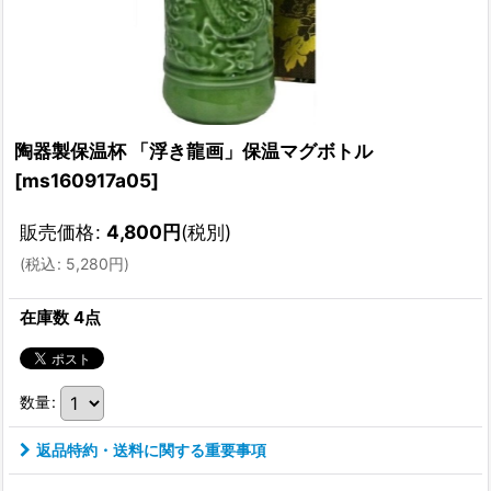
陶器製保温杯 「浮き龍画」保温マグボトル
[
ms160917a05
]
販売価格
:
4,800
円
(税別)
(
税込
:
5,280
円
)
在庫数 4点
数量
:
返品特約・送料に関する重要事項