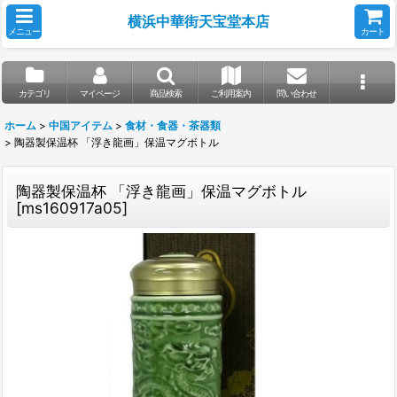
横浜中華街天宝堂本店
メニュー
カート
カテゴリ
マイページ
商品検索
ご利用案内
問い合わせ
ホーム
>
中国アイテム
>
食材・食器・茶器類
>
陶器製保温杯 「浮き龍画」保温マグボトル
陶器製保温杯 「浮き龍画」保温マグボトル
[
ms160917a05
]