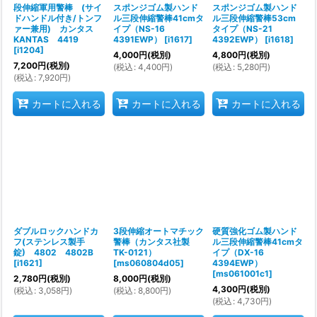
段伸縮軍用警棒 (サイ
スポンジゴム製ハンド
スポンジゴム製ハンド
ドハンドル付き/トンフ
ル三段伸縮警棒41cmタ
ル三段伸縮警棒53cm
ァー兼用) カンタス
イプ（NS-16
タイプ（NS-21
KANTAS 4419
4391EWP）
[
i1617
]
4392EWP）
[
i1618
]
[
i1204
]
4,000
円
(税別)
4,800
円
(税別)
7,200
円
(税別)
(
税込
:
4,400
円
)
(
税込
:
5,280
円
)
(
税込
:
7,920
円
)
カートに入れる
カートに入れる
カートに入れる
ダブルロックハンドカ
3段伸縮オートマチック
硬質強化ゴム製ハンド
フ(ステンレス製手
警棒（カンタス社製
ル三段伸縮警棒41cmタ
錠) 4802 4802B
TK-0121）
イプ（DX-16
[
i1621
]
[
ms060804d05
]
4394EWP）
[
ms061001c1
]
2,780
円
(税別)
8,000
円
(税別)
4,300
円
(税別)
(
税込
:
3,058
円
)
(
税込
:
8,800
円
)
(
税込
:
4,730
円
)