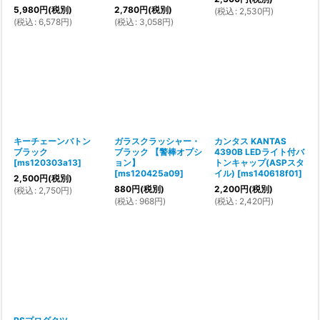
5,980
円
(税別)
2,780
円
(税別)
(
税込
:
2,530
円
)
(
税込
:
6,578
円
)
(
税込
:
3,058
円
)
キーチェーンバトン
ガラスクラッシャー・
カンタス KANTAS
ブラック
ブラック 【警棒オプシ
4390B LEDライト付バ
[
ms120303a13
]
ョン】
トンキャップ(ASPスタ
[
ms120425a09
]
イル)
[
ms140618f01
]
2,500
円
(税別)
880
円
(税別)
2,200
円
(税別)
(
税込
:
2,750
円
)
(
税込
:
968
円
)
(
税込
:
2,420
円
)