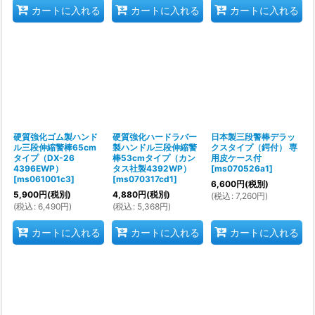
カートに入れる
カートに入れる
カートに入れる
硬質強化ゴム製ハンド
硬質強化ハードラバー
日本製三段警棒デラッ
ル三段伸縮警棒65cm
製ハンドル三段伸縮警
クスタイプ（鍔付） 専
タイプ（DX-26
棒53cmタイプ（カン
用皮ケース付
4396EWP）
タス社製4392WP）
[
ms070526a1
]
[
ms061001c3
]
[
ms070317cd1
]
6,600
円
(税別)
5,900
円
(税別)
4,880
円
(税別)
(
税込
:
7,260
円
)
(
税込
:
6,490
円
)
(
税込
:
5,368
円
)
カートに入れる
カートに入れる
カートに入れる