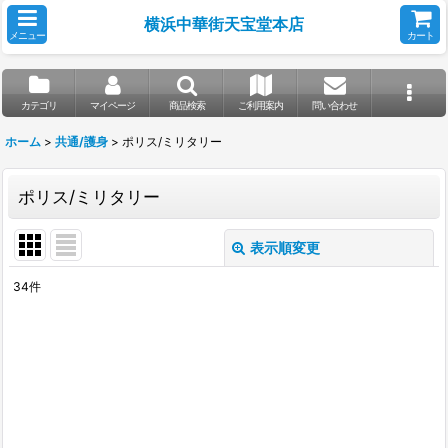
横浜中華街天宝堂本店
メニュー
カート
カテゴリ
マイページ
商品検索
ご利用案内
問い合わせ
ホーム
>
共通/護身
>
ポリス/ミリタリー
ポリス/ミリタリー
表示順変更
閉じる
34
件
表示数
:
並び順
:
絞り込む