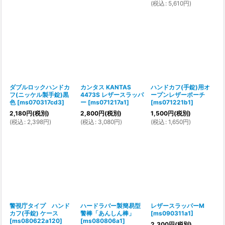
(
税込
:
5,610
円
)
ダブルロックハンドカ
カンタス KANTAS
ハンドカフ(手錠)用オ
フ(ニッケル製手錠)黒
4473S レザースラッパ
ープンレザーポーチ
色
[
ms070317cd3
]
ー
[
ms071217a1
]
[
ms071221b1
]
2,180
円
(税別)
2,800
円
(税別)
1,500
円
(税別)
(
税込
:
2,398
円
)
(
税込
:
3,080
円
)
(
税込
:
1,650
円
)
警視庁タイプ ハンド
ハードラバー製簡易型
レザースラッパーM
カフ(手錠) ケース
警棒「あんしん棒」
[
ms090311a1
]
[
ms080622a120
]
[
ms080806a1
]
2,300
円
(税別)