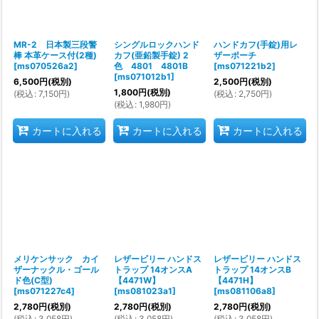
MR-2 日本製三段警
シングルロックハンド
ハンドカフ(手錠)用レ
棒 本革ケース付(2種)
カフ(亜鉛製手錠) 2
ザーポーチ
[
ms070526a2
]
色 4801 4801B
[
ms071221b2
]
[
ms071012b1
]
6,500
円
(税別)
2,500
円
(税別)
1,800
円
(税別)
(
税込
:
7,150
円
)
(
税込
:
2,750
円
)
(
税込
:
1,980
円
)
カートに入れる
カートに入れる
カートに入れる
メリケンサック カイ
レザービリー ハンドス
レザービリー ハンドス
ザーナックル・ゴール
トラップ 14オンスA
トラップ 14オンスB
ド色(C型)
【4471W】
【4471H】
[
ms071227c4
]
[
ms081023a1
]
[
ms081106a8
]
2,780
円
(税別)
2,780
円
(税別)
2,780
円
(税別)
(
税込
:
3,058
円
)
(
税込
:
3,058
円
)
(
税込
:
3,058
円
)