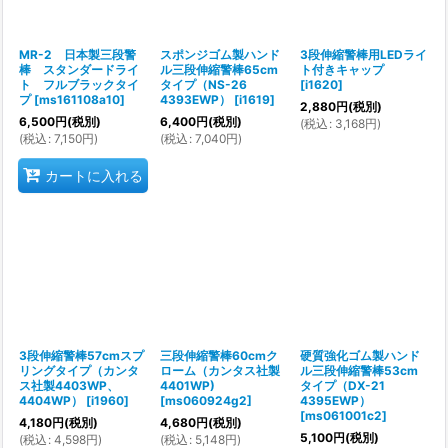
MR-2 日本製三段警
スポンジゴム製ハンド
3段伸縮警棒用LEDライ
棒 スタンダードライ
ル三段伸縮警棒65cm
ト付きキャップ
ト フルブラックタイ
タイプ（NS-26
[
i1620
]
プ
[
ms161108a10
]
4393EWP）
[
i1619
]
2,880
円
(税別)
6,500
円
(税別)
6,400
円
(税別)
(
税込
:
3,168
円
)
(
税込
:
7,150
円
)
(
税込
:
7,040
円
)
カートに入れる
3段伸縮警棒57cmスプ
三段伸縮警棒60cmク
硬質強化ゴム製ハンド
リングタイプ（カンタ
ローム（カンタス社製
ル三段伸縮警棒53cm
ス社製4403WP、
4401WP)
タイプ（DX-21
4404WP）
[
i1960
]
[
ms060924g2
]
4395EWP）
[
ms061001c2
]
4,180
円
(税別)
4,680
円
(税別)
5,100
円
(税別)
(
税込
:
4,598
円
)
(
税込
:
5,148
円
)