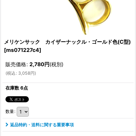
メリケンサック カイザーナックル・ゴールド色(C型)
[
ms071227c4
]
販売価格
:
2,780
円
(税別)
(
税込
:
3,058
円
)
在庫数 6点
数量
:
返品特約・送料に関する重要事項