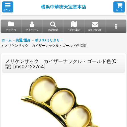
横浜中華街天宝堂本店
メニュー
カート
カテゴリ
マイページ
商品検索
ご利用案内
問い合わせ
ホーム
>
共通/護身
>
ポリス/ミリタリー
>
メリケンサック カイザーナックル・ゴールド色(C型)
メリケンサック カイザーナックル・ゴールド色(C
型)
[
ms071227c4
]