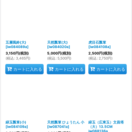
五層風鈴(大)
天然瓢箪(大)
虎目石瓢箪
[
iw084089a
]
[
iw084020a
]
[
iw084108a
]
3,150
円
(税別)
5,000
円
(税別)
2,500
円
(税別)
(
税込
:
3,465
円
)
(
税込
:
5,500
円
)
(
税込
:
2,750
円
)
カートに入れる
カートに入れる
カートに入れる
緑玉瓢箪(小)
天然瓢箪 ひょうたん 小
緑玉（広東玉）文昌塔
[
iw084109a
]
[
iw087041a
]
（大）13.5CM
iw088136a