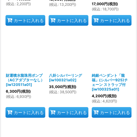
(
税込
:
2,200
円
)
17,000
円
(税別)
(
税込
:
13,200
円
)
(
税込
:
18,700
円
)
カートに入れる
カートに入れる
カートに入れる
財運噴水龍珠用ポンプ
八卦シルバーリング
純銀ペンダント「龍
（ACアダプターなし）
[
iw100321a02
]
福」(シルバー925)チ
[
iw120511a01
]
ェーン ストラップ付
35,000
円
(税別)
[
iw100325a01
]
6,300
円
(税別)
(
税込
:
38,500
円
)
4,200
円
(税別)
(
税込
:
6,930
円
)
(
税込
:
4,620
円
)
カートに入れる
カートに入れる
カートに入れる