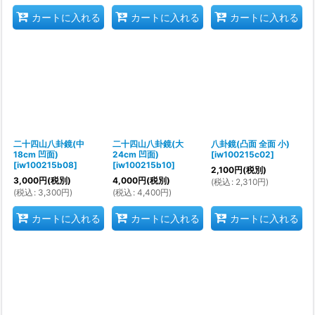
カートに入れる
カートに入れる
カートに入れる
二十四山八卦鏡(中
二十四山八卦鏡(大
八卦鏡(凸面 全面 小)
18cm 凹面)
24cm 凹面)
[
iw100215c02
]
[
iw100215b08
]
[
iw100215b10
]
2,100
円
(税別)
3,000
円
(税別)
4,000
円
(税別)
(
税込
:
2,310
円
)
(
税込
:
3,300
円
)
(
税込
:
4,400
円
)
カートに入れる
カートに入れる
カートに入れる