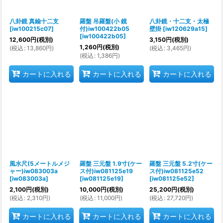
八卦鏡 真鍮十二支
羅盤 吊羅盤(小 鏡
八卦鏡・十二支・太極
[
iw100215c07
]
付)iw100422b05
壁掛
[
iw120629a15
]
[
iw100422b05
]
12,600
円
(税別)
3,150
円
(税別)
1,260
円
(税別)
(
税込
:
13,860
円
)
(
税込
:
3,465
円
)
(
税込
:
1,386
円
)
カートに入れる
カートに入れる
カートに入れる
風水尺(5メートルメジ
羅盤 三元盤 1.9寸(ケー
羅盤 三元盤 5.2寸(ケー
ャー)iw083003a
ス付)iw081125e19
ス付)iw081125e52
[
iw083003a
]
[
iw081125e19
]
[
iw081125e52
]
2,100
円
(税別)
10,000
円
(税別)
25,200
円
(税別)
(
税込
:
2,310
円
)
(
税込
:
11,000
円
)
(
税込
:
27,720
円
)
カートに入れる
カートに入れる
カートに入れる