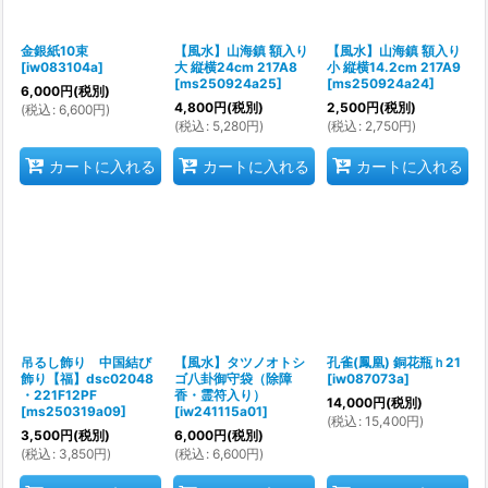
金銀紙10束
【風水】山海鎮 額入り
【風水】山海鎮 額入り
[
iw083104a
]
大 縦横24cm 217A8
小 縦横14.2cm 217A9
[
ms250924a25
]
[
ms250924a24
]
6,000
円
(税別)
4,800
円
(税別)
2,500
円
(税別)
(
税込
:
6,600
円
)
(
税込
:
5,280
円
)
(
税込
:
2,750
円
)
カートに入れる
カートに入れる
カートに入れる
吊るし飾り 中国結び
【風水】タツノオトシ
孔雀(鳳凰) 銅花瓶ｈ21
飾り【福】dsc02048
ゴ八卦御守袋（除障
[
iw087073a
]
・221F12PF
香・霊符入り）
14,000
円
(税別)
[
ms250319a09
]
[
iw241115a01
]
(
税込
:
15,400
円
)
3,500
円
(税別)
6,000
円
(税別)
(
税込
:
3,850
円
)
(
税込
:
6,600
円
)