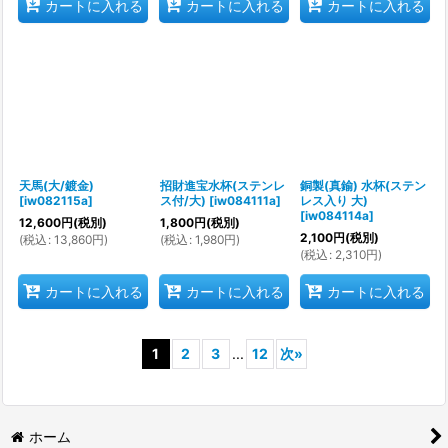
カートに入れる
カートに入れる
カートに入れる
天馬(大/鍍金)
招財進宝水杯(ステンレ
銅製(真鍮) 水杯(ステン
[
iw082115a
]
ス付/大)
[
iw084111a
]
レス入り 大)
[
iw084114a
]
12,600
円
(税別)
1,800
円
(税別)
2,100
円
(税別)
(
税込
:
13,860
円
)
(
税込
:
1,980
円
)
(
税込
:
2,310
円
)
カートに入れる
カートに入れる
カートに入れる
1
2
3
...
12
次
»
ホーム