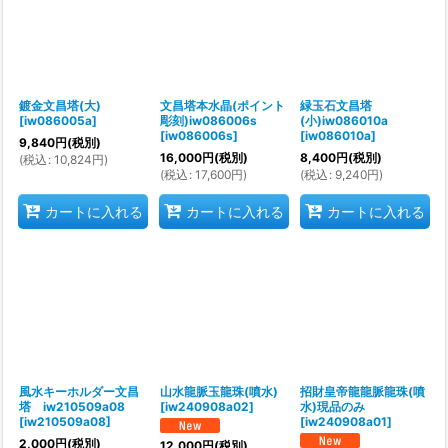
鍍金文昌塔(大)
文昌塔本水晶(ポイント
緑玉石文昌塔
[
iw086005a
]
彫刻)iw086006s
(小)iw086010a
[
iw086006s
]
[
iw086010a
]
9,840
円
(税別)
16,000
円
(税別)
8,400
円
(税別)
(
税込
:
10,824
円
)
(
税込
:
17,600
円
)
(
税込
:
9,240
円
)
カートに入れる
カートに入れる
カートに入れる
風水キーホルダー文昌
山水龍脈玉龍珠(噴水)
招財皇帝龍龍脈龍珠(噴
塔 iw210509a08
[
iw240908a02
]
水)現品のみ
[
iw210509a08
]
[
iw240908a01
]
2,000
円
(税別)
12,000
円
(税別)