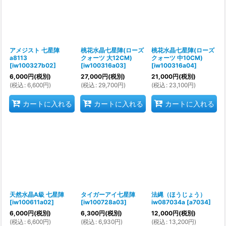
アメジスト 七星陣
桃花水晶七星陣(ローズ
桃花水晶七星陣(ローズ
a8113
クォーツ 大12CM)
クォーツ 中10CM)
[
iw100327b02
]
[
iw100316a03
]
[
iw100316a04
]
6,000
円
(税別)
27,000
円
(税別)
21,000
円
(税別)
(
税込
:
6,600
円
)
(
税込
:
29,700
円
)
(
税込
:
23,100
円
)
カートに入れる
カートに入れる
カートに入れる
天然水晶A級 七星陣
タイガーアイ七星陣
法縄（ほうじょう）
[
iw100611a02
]
[
iw100728a03
]
iw087034a
[
a7034
]
6,000
円
(税別)
6,300
円
(税別)
12,000
円
(税別)
(
税込
:
6,600
円
)
(
税込
:
6,930
円
)
(
税込
:
13,200
円
)