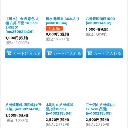
絞り込む
【風水】 金辺 彩色 太
風水 除障香 30本入り
八卦鏡凹面鏡1500
極 八卦 平面 16.5cm
[
iw081056a
]
[
iw100214a02
]
245B01
1,500
円
(税別)
[
ms250924a26
]
(
税込
:
1,650
円
)
8,000
円
(税別)
1,900
円
(税別)
(
税込
:
8,800
円
)
(
税込
:
2,090
円
)
カートに入れる
カートに入れる
カートに入れる
八卦鏡用鏡 凹面鏡(ガラ
木彫りの八卦鏡凹
二十四山八卦鏡(小
ス製)
[
iw100214a18
]
面/(径15cm)
12.5cm 凸面)
[
iw100215b04
]
[
iw100215b05
]
1,500
円
(税別)
2,520
円
(税別)
2,500
円
(税別)
(
税込
:
1,650
円
)
(
税込
:
2,772
円
)
(
税込
:
2,750
円
)