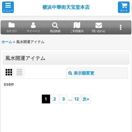
横浜中華街天宝堂本店
メニュー
カート
カテゴリ
マイページ
商品検索
ご利用案内
問い合わせ
ホーム
>
風水開運アイテム
風水開運アイテム
表示順変更
閉じる
698
件
サブカテゴリ
:
1
2
3
...
12
次
»
表示数
:
並び順
: