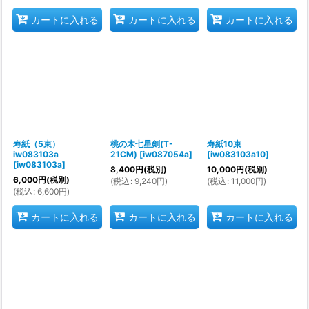
カートに入れる
カートに入れる
カートに入れる
寿紙（5束）
桃の木七星剣(T-
寿紙10束
iw083103a
21CM)
[
iw087054a
]
[
iw083103a10
]
[
iw083103a
]
8,400
円
(税別)
10,000
円
(税別)
6,000
円
(税別)
(
税込
:
9,240
円
)
(
税込
:
11,000
円
)
(
税込
:
6,600
円
)
カートに入れる
カートに入れる
カートに入れる