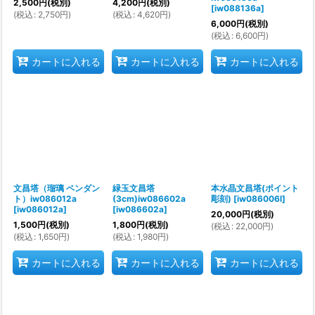
2,500
円
(税別)
4,200
円
(税別)
[
iw088136a
]
(
税込
:
2,750
円
)
(
税込
:
4,620
円
)
6,000
円
(税別)
(
税込
:
6,600
円
)
カートに入れる
カートに入れる
カートに入れる
文昌塔（瑠璃 ペンダン
緑玉文昌塔
本水晶文昌塔(ポイント
ト）iw086012a
(3cm)iw086602a
彫刻)
[
iw086006l
]
[
iw086012a
]
[
iw086602a
]
20,000
円
(税別)
1,500
円
(税別)
1,800
円
(税別)
(
税込
:
22,000
円
)
(
税込
:
1,650
円
)
(
税込
:
1,980
円
)
カートに入れる
カートに入れる
カートに入れる