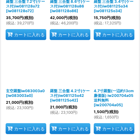
羅盤 三合盤 7.2寸(ケー
羅盤 三合盤 8.6寸(ケー
羅盤 三合盤 3.4寸(ケー
ス付)iw081128o72
ス付)iw081128o86
ス付)iw081125o34
[
iw081128o72
]
[
iw081128o86
]
[
iw081125o34
]
35,700
円
(税別)
42,000
円
(税別)
15,750
円
(税別)
(
税込
:
39,270
円
)
(
税込
:
46,200
円
)
(
税込
:
17,325
円
)
カートに入れる
カートに入れる
カートに入れる
玄空羅盤iw083003a0
羅盤 三合盤 4.2寸(ケー
4.7寸羅盤(一辺約13cm
[
iw083003a0
]
ス付)iw081125o42
廉価版) iw200704a05
[
iw081125o42
]
送料無料
21,000
円
(税別)
[
iw200704a05
]
21,000
円
(税別)
(
税込
:
23,100
円
)
1,500
円
(税別)
(
税込
:
23,100
円
)
(
税込
:
1,650
円
)
カートに入れる
カートに入れる
カートに入れる