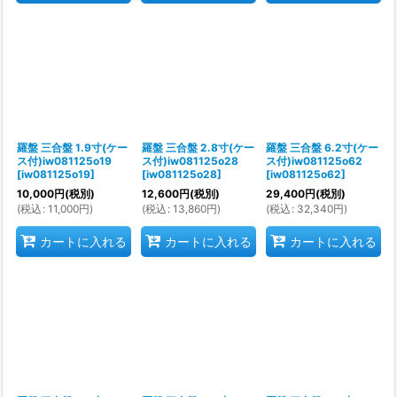
羅盤 三合盤 1.9寸(ケー
羅盤 三合盤 2.8寸(ケー
羅盤 三合盤 6.2寸(ケー
ス付)iw081125o19
ス付)iw081125o28
ス付)iw081125o62
[
iw081125o19
]
[
iw081125o28
]
[
iw081125o62
]
10,000
円
(税別)
12,600
円
(税別)
29,400
円
(税別)
(
税込
:
11,000
円
)
(
税込
:
13,860
円
)
(
税込
:
32,340
円
)
カートに入れる
カートに入れる
カートに入れる