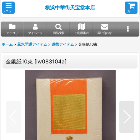
横浜中華街天宝堂本店
メニュー
カート
カテゴリ
マイページ
商品検索
ご利用案内
問い合わせ
ホーム
>
風水開運アイテム
>
道教アイテム
>
金銀紙10束
金銀紙10束
[
iw083104a
]