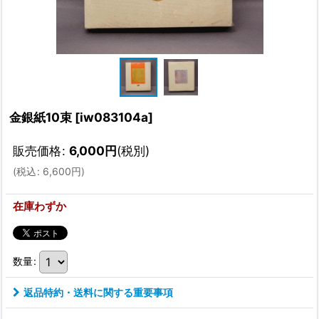
金銀紙10束
[
iw083104a
]
販売価格
:
6,000
円
(税別)
(
税込
:
6,600
円
)
在庫わずか
数量
:
返品特約・送料に関する重要事項