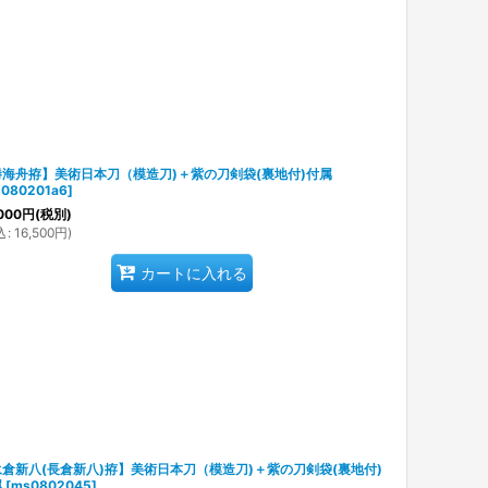
勝海舟拵】美術日本刀（模造刀)＋紫の刀剣袋(裏地付)付属
080201a6
]
000
円
(税別)
込
:
16,500
円
)
カートに入れる
倉新八(長倉新八)拵】美術日本刀（模造刀)＋紫の刀剣袋(裏地付)
属
[
ms0802045
]