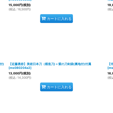
15,000
円
(税別)
19,
(
税込
:
16,500
円
)
(
税
カートに入れる
付)
【近藤勇拵】美術日本刀（模造刀)＋紫の刀剣袋(裏地付)付属
【
[
ms080204a2
]
[
ms
13,000
円
(税別)
16,
(
税込
:
14,300
円
)
(
税
カートに入れる