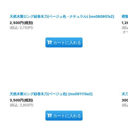
天然木製ロング紐巻木刀(ベージュ色・ナチュラル)
[
ms080907a2
]
樫製
2,500
円
(税別)
1,2
(
税込
:
2,750
円
)
(
税
オ
カートに入れる
天然木製ロング紐巻木刀(ベージュ色)
[
ms091110a2
]
木
3,500
円
(税別)
30
(
税込
:
3,850
円
)
(
税
カートに入れる