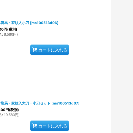
本龍馬・家紋入小刀
[
ms100513d06
]
00
円
(税別)
込
:
8,580
円
)
カートに入れる
本龍馬・家紋入大刀・小刀セット
[
ms100513d07
]
800
円
(税別)
込
:
19,580
円
)
カートに入れる