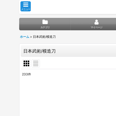
メニュー
カテゴリ
マイページ
ホーム
>
日本武術/模造刀
日本武術/模造刀
233
件
サブカテゴリ
:
表示数
:
並び順
: