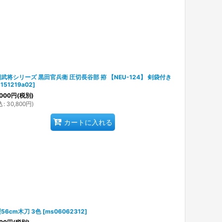
武将シリーズ 黒田官兵衛 圧切長谷部 拵 【NEU-124】 剣袋付き
151219a02
]
000
円
(税別)
込
:
30,800
円
)
カートに入れる
56cm木刀 3色
[
ms06062312
]