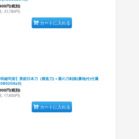
800
円
(税別)
込
:
21,780
円
)
カートに入れる
沖田総司拵】美術日本刀（模造刀)＋紫の刀剣袋(裏地付)付属
080204a3
]
000
円
(税別)
込
:
17,600
円
)
カートに入れる