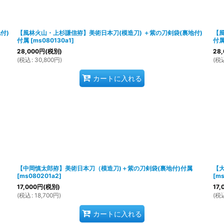
絞り込む
付)
【風林火山・上杉謙信拵】美術日本刀(模造刀) ＋紫の刀剣袋(裏地付)
【風
付属
[
ms080130a1
]
付
28,000
円
(税別)
28,
(
税込
:
30,800
円
)
(
税
カートに入れる
【中岡慎太郎拵】美術日本刀（模造刀)＋紫の刀剣袋(裏地付)付属
【
[
ms080201a2
]
[
ms
17,000
円
(税別)
17,
(
税込
:
18,700
円
)
(
税
カートに入れる