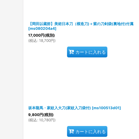
【岡田以蔵拵】美術日本刀（模造刀)＋紫の刀剣袋(裏地付)付属
[
ms080204a4
]
17,000
円
(税別)
(
税込
:
18,700
円
)
カートに入れる
坂本龍馬・家紋入大刀(家紋入刀袋付)
[
ms100513d01
]
9,800
円
(税別)
(
税込
:
10,780
円
)
カートに入れる