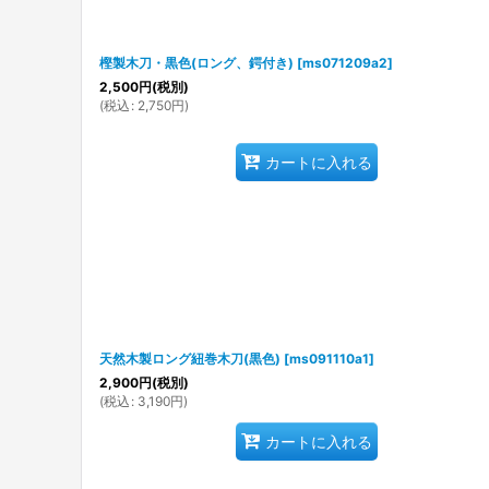
樫製木刀・黒色(ロング、鍔付き)
[
ms071209a2
]
2,500
円
(税別)
(
税込
:
2,750
円
)
カートに入れる
天然木製ロング紐巻木刀(黒色)
[
ms091110a1
]
2,900
円
(税別)
(
税込
:
3,190
円
)
カートに入れる