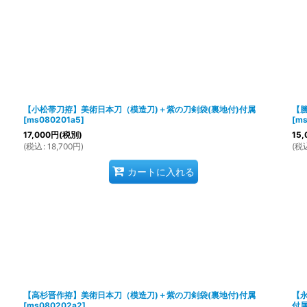
【小松帯刀拵】美術日本刀（模造刀)＋紫の刀剣袋(裏地付)付属
【
[
ms080201a5
]
[
ms
17,000
円
(税別)
15,
(
税込
:
18,700
円
)
(
税
カートに入れる
【高杉晋作拵】美術日本刀（模造刀)＋紫の刀剣袋(裏地付)付属
【永
[
ms080202a2
]
付