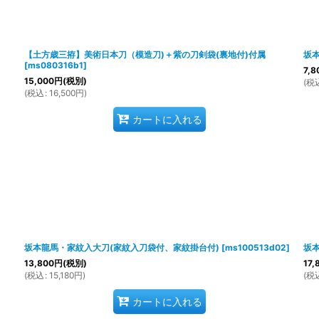
【土方歳三拵】美術日本刀（模造刀)＋紫の刀剣袋(裏地付)付属
坂
[
ms080316b1
]
7,8
15,000
円
(税別)
(
税
(
税込
:
16,500
円
)
カートに入れる
坂本龍馬・家紋入大刀(家紋入刀袋付、家紋掛台付)
[
ms100513d02
]
坂
13,800
円
(税別)
17,
(
税込
:
15,180
円
)
(
税
カートに入れる