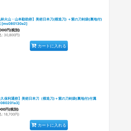
林火山・山本勘助拵】美術日本刀(模造刀) ＋紫の刀剣袋(裏地付)
属
[
ms080130a2
]
000
円
(税別)
込
:
30,800
円
)
カートに入れる
大久保利通拵】美術日本刀（模造刀)＋紫の刀剣袋(裏地付)付属
080201a3
]
000
円
(税別)
込
:
18,700
円
)
カートに入れる