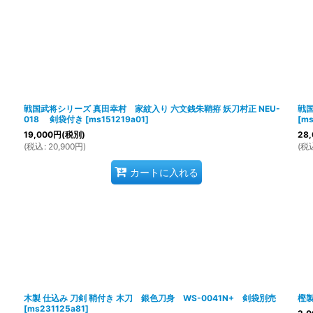
戦国武将シリーズ 真田幸村 家紋入り 六文銭朱鞘拵 妖刀村正 NEU-
戦国
018 剣袋付き
[
ms151219a01
]
[
ms
19,000
円
(税別)
28,
(
税込
:
20,900
円
)
(
税
カートに入れる
木製 仕込み 刀剣 鞘付き 木刀 銀色刀身 WS-0041N+ 剣袋別売
樫製
[
ms231125a81
]