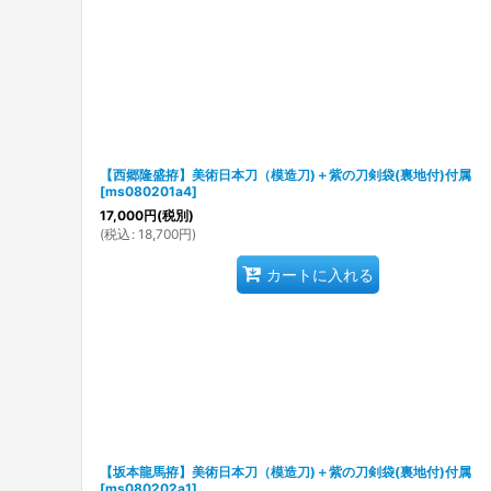
【西郷隆盛拵】美術日本刀（模造刀)＋紫の刀剣袋(裏地付)付属
[
ms080201a4
]
17,000
円
(税別)
(
税込
:
18,700
円
)
カートに入れる
【坂本龍馬拵】美術日本刀（模造刀)＋紫の刀剣袋(裏地付)付属
[
ms080202a1
]