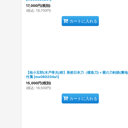
17,000
円
(税別)
(
税込
:
18,700
円
)
カートに入れる
【桂小五郎(木戸孝允)拵】美術日本刀（模造刀)＋紫の刀剣袋(裏地
付属
[
ms080204a1
]
15,000
円
(税別)
(
税込
:
16,500
円
)
カートに入れる