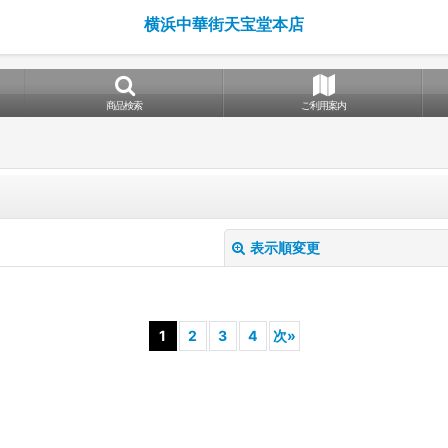
横浜中華街天宝堂本店
商品検索
ご利用案内
表示順変更
1
2
3
4
次
»