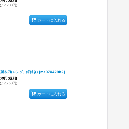
00
円
(税別)
込
:
2,200
円
)
カートに入れる
製木刀(ロング、鍔付き)
[
ms070429b2
]
00
円
(税別)
込
:
2,750
円
)
カートに入れる