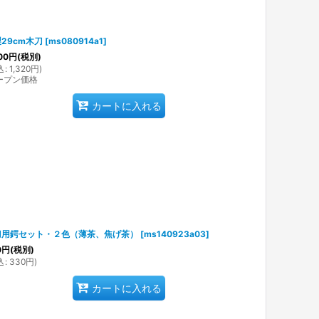
29cm木刀
[
ms080914a1
]
00
円
(税別)
込
:
1,320
円
)
ープン価格
カートに入れる
刀用鍔セット・２色（薄茶、焦げ茶）
[
ms140923a03
]
0
円
(税別)
込
:
330
円
)
カートに入れる