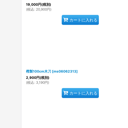
19,000
円
(税別)
(
税込
:
20,900
円
)
カートに入れる
樫製100cm木刀
[
ms06062313
]
2,900
円
(税別)
(
税込
:
3,190
円
)
カートに入れる