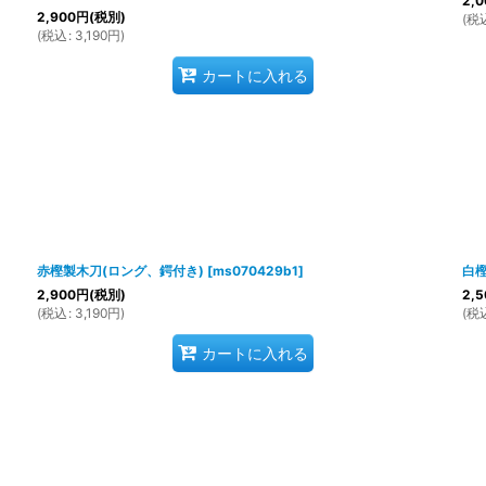
2,0
2,900
円
(税別)
(
税
(
税込
:
3,190
円
)
カートに入れる
赤樫製木刀(ロング、鍔付き)
[
ms070429b1
]
白樫
2,900
円
(税別)
2,5
(
税込
:
3,190
円
)
(
税
カートに入れる