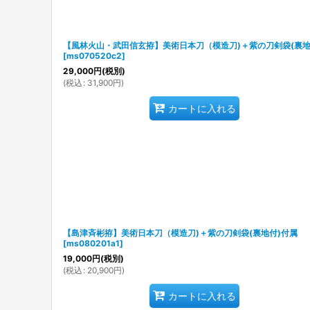
【風林火山・武田信玄拵】美術日本刀（模造刀)＋紫の刀剣袋(裏地
[
ms070520c2
]
29,000
円
(税別)
(
税込
:
31,900
円
)
カートに入れる
【島津斉彬拵】美術日本刀（模造刀)＋紫の刀剣袋(裏地付)付属
[
ms080201a1
]
19,000
円
(税別)
(
税込
:
20,900
円
)
カートに入れる