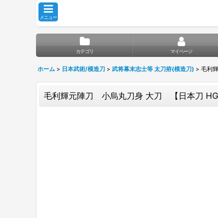
メニュー
カテゴリ
マイページ
ホーム
>
日本武術/模造刀
>
武将幕末志士等 太刀拵(模造刀)
>
毛利輝
毛利輝元陣刀 小烏丸刀身 大刀 【日本刀 HG