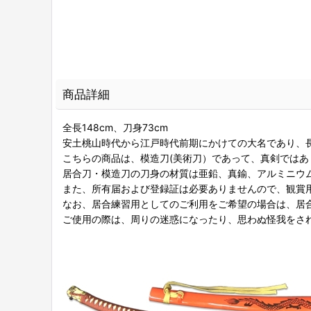
商品詳細
全長148cm、刀身73cm
安土桃山時代から江戸時代前期にかけての大名であり、
こちらの商品は、模造刀(美術刀）であって、真剣ではあ
居合刀・模造刀の刀身の材質は亜鉛、真鍮、アルミニウ
また、所有届および登録証は必要ありませんので、観賞
なお、居合練習用としてのご利用をご希望の場合は、居
ご使用の際は、周りの迷惑になったり、思わぬ怪我をさ