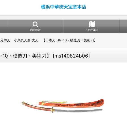
横浜中華街天宝堂本店
商品検索
ご利用案内
元陣刀 小烏丸刀身 大刀 【日本刀 HG-10・模造刀・美術刀】
-10・模造刀・美術刀】
[
ms140824b06
]