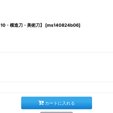
-10・模造刀・美術刀】
[
ms140824b06
]
カートに入れる