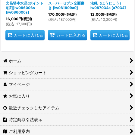
文昌塔本水晶(ポイント
スーパーセブン全面磨
法縄（ほうじょう）
彫刻)iw086006s
き
[
iw081809a0
]
iw087034a
[
a7034
]
[
iw086006s
]
170,000
円
(税別)
12,000
円
(税別)
16,000
円
(税別)
(
税込
:
187,000
円
)
(
税込
:
13,200
円
)
(
税込
:
17,600
円
)
カートに入れる
カートに入れる
カートに入れる
ホーム
ショッピングカート
マイページ
お気に入り
最近チェックしたアイテム
特定商取引法表示
ご利用案内