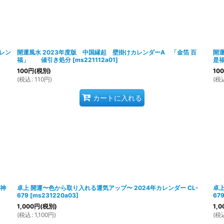
レン
開運風水 2023年度版 中国縁起 壁掛けカレンダーA 「金箔 百
開運
福」 値引き処分
[
ms221112a01
]
是
100
円
(税別)
100
(
税込
:
110
円
)
(
税
カートに入れる
財神
卓上 開運〜色から取り入れる運気アップ〜 2024年カレンダー CL-
卓上
679
[
ms231220a03
]
67
1,000
円
(税別)
1,0
(
税込
:
1,100
円
)
(
税