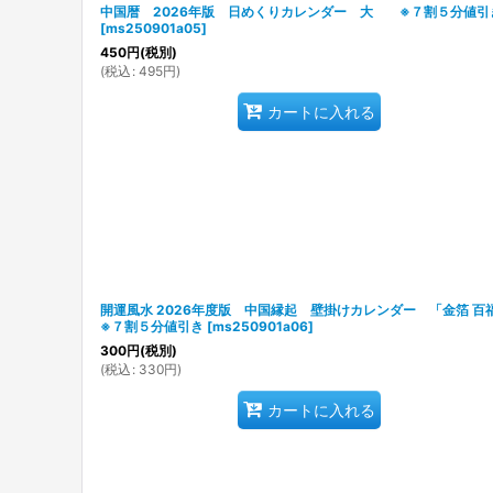
中国暦 2026年版 日めくりカレンダー 大 ※７割５分値引
[
ms250901a05
]
450
円
(税別)
(
税込
:
495
円
)
カートに入れる
開運風水 2026年度版 中国縁起 壁掛けカレンダー 「金箔 百
※７割５分値引き
[
ms250901a06
]
300
円
(税別)
(
税込
:
330
円
)
カートに入れる