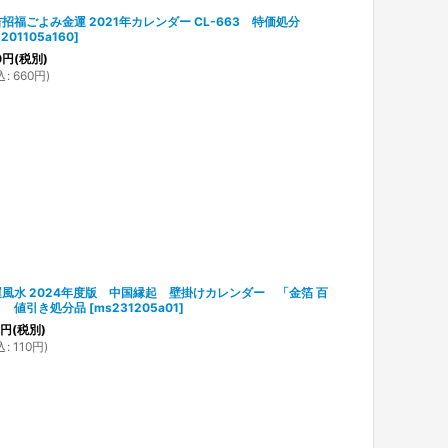
招福ごよみ金運 2021年カレンダー CL-663 特価処分
201105a160
]
0
円
(税別)
込
:
660
円
)
風水 2024年度版 中国縁起 壁掛けカレンダー 「金箔 百
」 値引き処分品
[
ms231205a01
]
円
(税別)
込
:
110
円
)