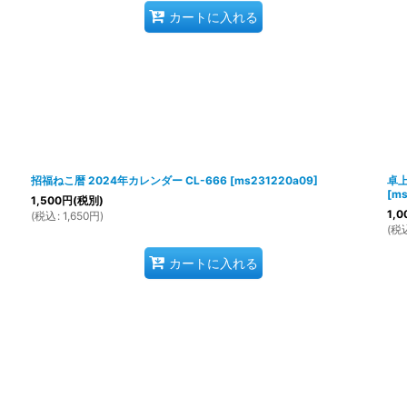
カートに入れる
招福ねこ暦 2024年カレンダー CL-666
[
ms231220a09
]
卓上
[
ms
1,500
円
(税別)
1,0
(
税込
:
1,650
円
)
(
税
カートに入れる