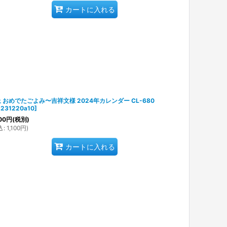
カートに入れる
 おめでたごよみ〜吉祥文様 2024年カレンダー CL-680
231220a10
]
00
円
(税別)
込
:
1,100
円
)
カートに入れる