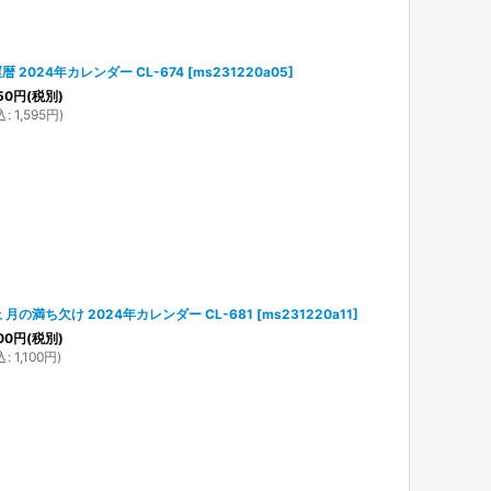
暦 2024年カレンダー CL-674
[
ms231220a05
]
50
円
(税別)
込
:
1,595
円
)
 月の満ち欠け 2024年カレンダー CL-681
[
ms231220a11
]
00
円
(税別)
込
:
1,100
円
)