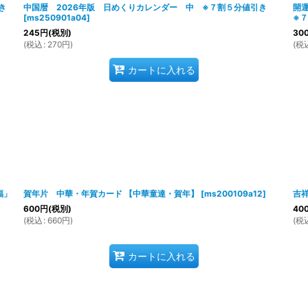
き
中国暦 2026年版 日めくりカレンダー 中 ※７割５分値引き
開
[
ms250901a04
]
※
245
円
(税別)
30
(
税込
:
270
円
)
(
税
カートに入れる
福」
賀年片 中華・年賀カード 【中華童達・賀年】
[
ms200109a12
]
吉祥
600
円
(税別)
40
(
税込
:
660
円
)
(
税
カートに入れる