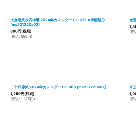
大金運風水四神暦 2024年カレンダー CL-673 ※半額処分
金運
[
ms231220a02
]
1,4
800
円
(税別)
(
税
(
税込
:
880
円
)
二十四節気 2024年カレンダー CL-668
[
ms231220a07
]
卓上
1,250
円
(税別)
1,0
(
税込
:
1,375
円
)
(
税