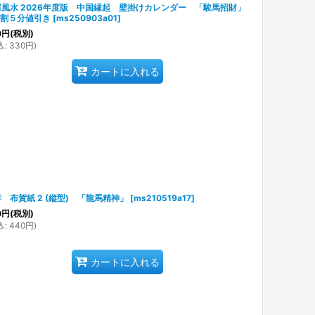
運風水 2026年度版 中国縁起 壁掛けカレンダー 「駿馬招財」
７割５分値引き
[
ms250903a01
]
0
円
(税別)
込
:
330
円
)
カートに入れる
 布賀紙 2 (縦型) 「龍馬精神」
[
ms210519a17
]
0
円
(税別)
込
:
440
円
)
カートに入れる