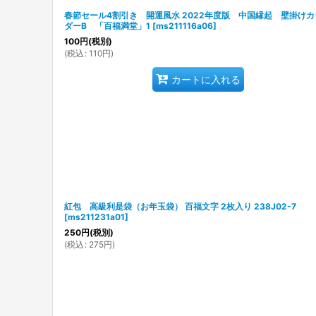
春節セール4割引き 開運風水 2022年度版 中国縁起 壁掛けカ
ダーB 「百福満堂」1
[
ms211116a06
]
100
円
(税別)
(
税込
:
110
円
)
カートに入れる
紅包 高級利是袋（お年玉袋） 百福文字 2枚入り 238J02-7
[
ms211231a01
]
250
円
(税別)
(
税込
:
275
円
)