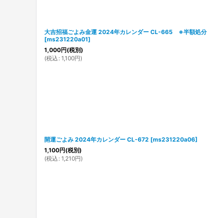
大吉招福ごよみ金運 2024年カレンダー CL-665 ※半額処分
[
ms231220a01
]
1,000
円
(税別)
(
税込
:
1,100
円
)
開運ごよみ 2024年カレンダー CL-672
[
ms231220a06
]
1,100
円
(税別)
(
税込
:
1,210
円
)