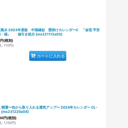
風水 2023年度版 中国縁起 壁掛けカレンダーC 「金箔 平安
福・福」 値引き処分
[
ms221112a03
]
円
(税別)
込
:
110
円
)
カートに入れる
 開運〜色から取り入れる運気アップ〜 2024年カレンダー CL-
9
[
ms231220a04
]
00
円
(税別)
込
:
1,100
円
)