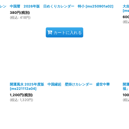
レン
中国暦 2026年版 日めくりカレンダー 特小
[
ms250901a02
]
大吉
[
ms
380
円
(税別)
60
(
税込
:
418
円
)
(
税
カートに入れる
開運風水 2025年度版 中国縁起 壁掛けカレンダー 盛世中華
開運
[
ms221112a04
]
福
1,200
円
(税別)
100
(
税込
:
1,320
円
)
(
税