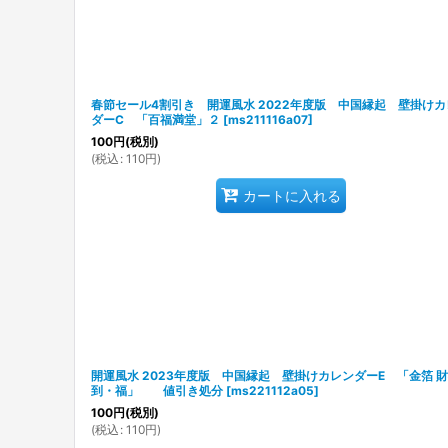
春節セール4割引き 開運風水 2022年度版 中国縁起 壁掛けカ
ダーC 「百福満堂」２
[
ms211116a07
]
100
円
(税別)
(
税込
:
110
円
)
カートに入れる
開運風水 2023年度版 中国縁起 壁掛けカレンダーE 「金箔 
到・福」 値引き処分
[
ms221112a05
]
100
円
(税別)
(
税込
:
110
円
)