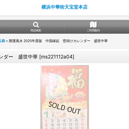
横浜中華街天宝堂本店
商品検索
ご利用案内
玉袋
>
開運風水 2025年度版 中国縁起 壁掛けカレンダー 盛世中華
レンダー 盛世中華
[
ms221112a04
]