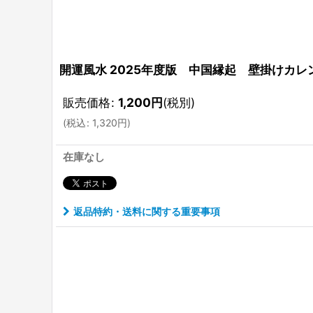
開運風水 2025年度版 中国縁起 壁掛けカ
販売価格
:
1,200
円
(税別)
(
税込
:
1,320
円
)
在庫なし
返品特約・送料に関する重要事項