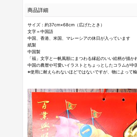
商品詳細
サイズ：約37cm×68cm（広げたとき）
文字＝中国語
中国、香港、米国、マレーシアの休日が入っています
紙製
中国製
「福」文字と一帆風順にまつわる縁起のいい絵柄が描か
中国の農暦や可愛いイラストとちょっとしたコラムが中
※使用に耐えられないほどではないですが、物によって