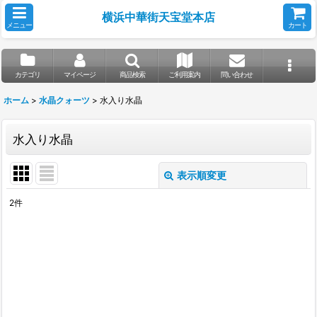
横浜中華街天宝堂本店
メニュー
カート
カテゴリ
マイページ
商品検索
ご利用案内
問い合わせ
ホーム
>
水晶クォーツ
>
水入り水晶
水入り水晶
表示順変更
閉じる
2
件
表示数
:
並び順
:
絞り込む