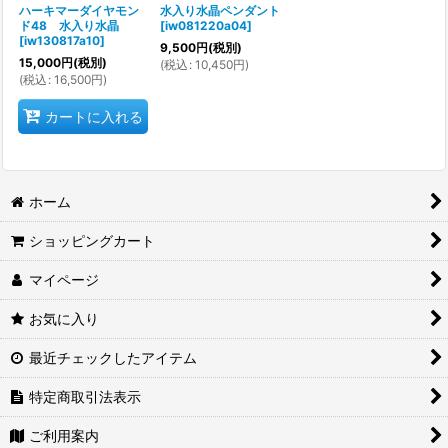
ハーキマーダイヤモン
水入り水晶ペンダント
ド48 水入り水晶
[
iw081220a04
]
[
iw130817a10
]
9,500
円
(税別)
15,000
円
(税別)
(
税込
:
10,450
円
)
(
税込
:
16,500
円
)
カートに入れる
ホーム
ショッピングカート
マイページ
お気に入り
最近チェックしたアイテム
特定商取引法表示
ご利用案内