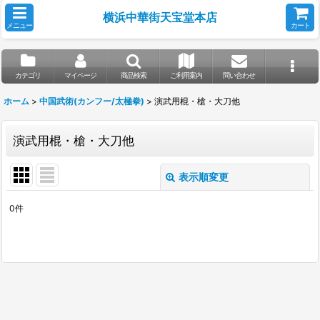
横浜中華街天宝堂本店
メニュー
カート
カテゴリ
マイページ
商品検索
ご利用案内
問い合わせ
ホーム
>
中国武術(カンフー/太極拳)
>
演武用棍・槍・大刀他
演武用棍・槍・大刀他
表示順変更
閉じる
0
件
表示数
:
並び順
:
絞り込む