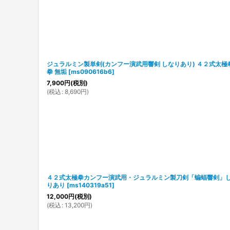
ジュラルミン製単剣(カンフー演武用響剣 しなりあり) ４２式太極
拳 無垢
[
ms090616b6
]
7,900
円
(税別)
(
税込
:
8,690
円
)
４２式太極拳カンフー演武用・ジュラルミン製刀剣「蝙蝠響剣」
りあり
[
ms140319a51
]
12,000
円
(税別)
(
税込
:
13,200
円
)