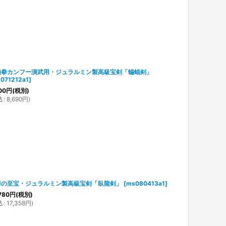
極拳カンフー演武用・ジュラルミン製高級宝剣「蝙蝠剣」
071212a1
]
00
円
(税別)
込
:
8,690
円
)
華の至宝・ジュラルミン製高級宝剣「臥龍剣」
[
ms080413a1
]
780
円
(税別)
込
:
17,358
円
)