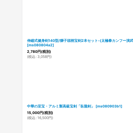
伸縮式健身剣140型/獅子頭柄宝剣2本セット-(太極拳カンフー演武
[
ms080804a2
]
2,780
円
(税別)
(
税込
:
3,058
円
)
中華の至宝・アルミ製高級宝剣「臥龍剣」
[
ms080903b1
]
15,000
円
(税別)
(
税込
:
16,500
円
)