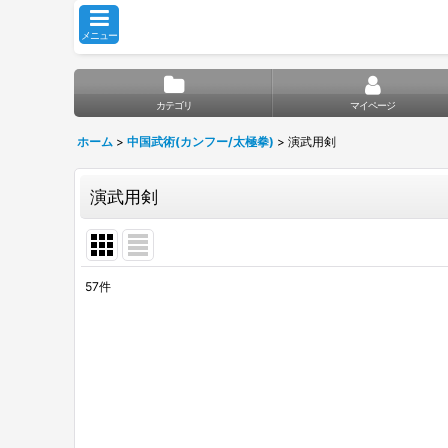
メニュー
カテゴリ
マイページ
ホーム
>
中国武術(カンフー/太極拳)
>
演武用剣
演武用剣
57
件
表示数
:
並び順
: