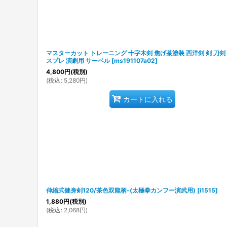
マスターカット トレーニング 十字木剣 焦げ茶塗装 西洋剣 剣 刀剣
スプレ 演劇用 サーベル
[
ms191107a02
]
4,800
円
(税別)
(
税込
:
5,280
円
)
カートに入れる
伸縮式健身剣120/茶色双龍柄-(太極拳カンフー演武用)
[
i1515
]
1,880
円
(税別)
(
税込
:
2,068
円
)