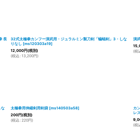
拳 長
32式太極拳カンフー演武用・ジュラルミン製刀剣「蝙蝠剣」3・しな
演
りなし
[
ms120303a19
]
15,
12,000
円
(税別)
(
税
(
税込
:
13,200
円
)
しな
太極拳用伸縮剣用剣袋
[
ms140503a58
]
カ
レ
200
円
(税別)
9,0
(
税込
:
220
円
)
(
税