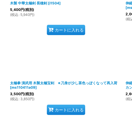
木製 中華太極剣 長穂剣
[
i1504
]
伸縮
[
ms
5,400
円
(税別)
2,0
(
税込
:
5,940
円
)
(
税
カートに入れる
太極拳 演武用 木製太極宝剣 ※刀身が少し茶色っぽくなって再入荷
伸縮
[
ms110411a09
]
カン
3,500
円
(税別)
2,6
(
税込
:
3,850
円
)
(
税
カートに入れる