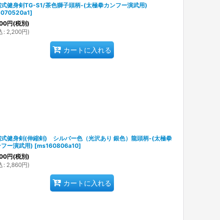
式健身剣TG-S1/茶色獅子頭柄-(太極拳カンフー演武用)
070520a1
]
00
円
(税別)
込
:
2,200
円
)
カートに入れる
式健身剣(伸縮剣) シルバー色（光沢あり 銀色）龍頭柄-(太極拳
フー演武用)
[
ms160806a10
]
00
円
(税別)
込
:
2,860
円
)
カートに入れる