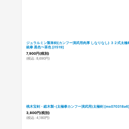
ジュラルミン製単剣(カンフー演武用肉厚 しなりなし) ３２式太極
統拳 黒色〜茶色
[
i1519
]
7,900
円
(税別)
(
税込
:
8,690
円
)
桃木宝剣・総木製-(太極拳カンフー演武用)太極剣
[
ms070318a6
3,800
円
(税別)
(
税込
:
4,180
円
)