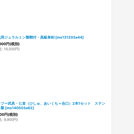
武用ジュラルミン製鞘付・高級単剣
[
ms131203a44
]
000
円
(税別)
込
:
16,500
円
)
ンフー武具・匕首（ひしゅ、あいくち＝合口）2本1セット ステン
ス製
[
ms140503a62
]
00
円
(税別)
込
:
9,900
円
)