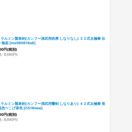
ラルミン製単剣(カンフー演武用肉厚 しなりなし) ３２式太極拳 伝
 無垢
[
ms090616a6
]
00
円
(税別)
込
:
8,690
円
)
ラルミン製単剣(カンフー演武用響剣 しなりあり) ４２式太極拳 長
黒色〜こげ茶色
[
i1519new
]
00
円
(税別)
込
:
8,690
円
)