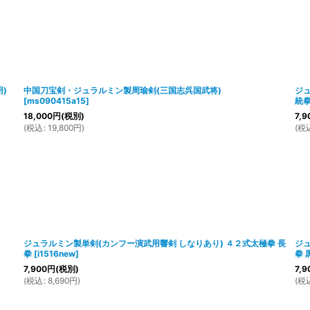
)
中国刀宝剣・ジュラルミン製周瑜剣(三国志呉国武将)
ジュ
[
ms090415a15
]
統拳
18,000
円
(税別)
7,9
(
税込
:
19,800
円
)
(
税
ジュラルミン製単剣(カンフー演武用響剣 しなりあり) ４２式太極拳 長
ジュ
拳
[
i1516new
]
拳 
7,900
円
(税別)
7,9
(
税込
:
8,690
円
)
(
税