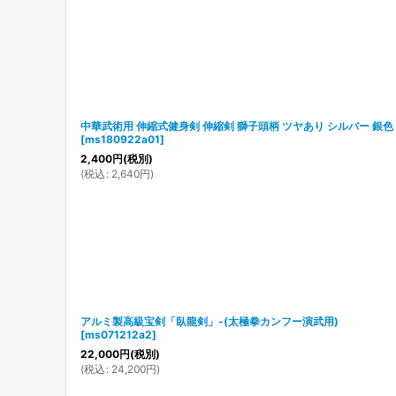
中華武術用 伸縮式健身剣 伸縮剣 獅子頭柄 ツヤあり シルバー 銀色
[
ms180922a01
]
2,400
円
(税別)
(
税込
:
2,640
円
)
アルミ製高級宝剣「臥龍剣」-(太極拳カンフー演武用)
[
ms071212a2
]
22,000
円
(税別)
(
税込
:
24,200
円
)