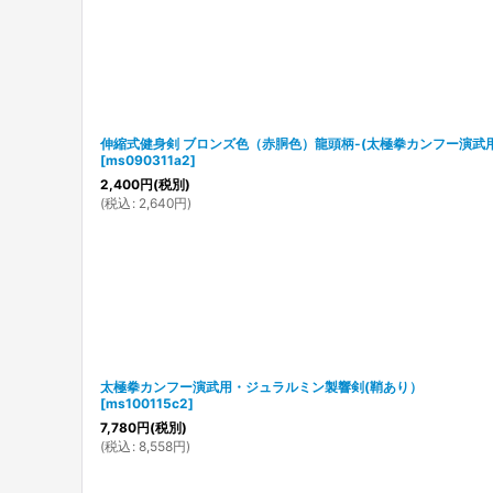
伸縮式健身剣 ブロンズ色（赤胴色）龍頭柄-(太極拳カンフー演武用
[
ms090311a2
]
2,400
円
(税別)
(
税込
:
2,640
円
)
太極拳カンフー演武用・ジュラルミン製響剣(鞘あり）
[
ms100115c2
]
7,780
円
(税別)
(
税込
:
8,558
円
)