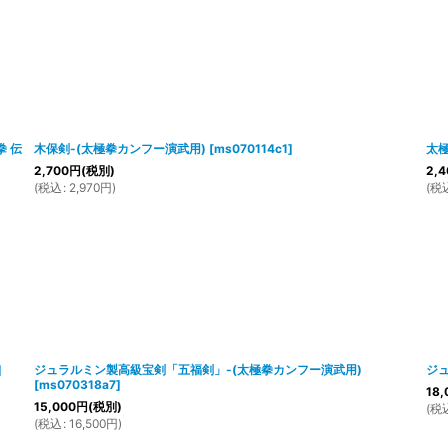
拳 伝
木保剣-(太極拳カンフー演武用)
[
ms070114c1
]
太極
2,700
円
(税別)
2,4
(
税込
:
2,970
円
)
(
税
]
ジュラルミン製高級宝剣「五福剣」-(太極拳カンフー演武用)
ジュ
[
ms070318a7
]
18,
15,000
円
(税別)
(
税
(
税込
:
16,500
円
)