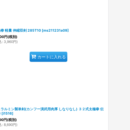
拳 軽量 伸縮双剣 285T10
[
ms211231a09
]
00
円
(税別)
込
:
3,960
円
)
カートに入れる
ラルミン製単剣(カンフー演武用肉厚 しなりなし) ３２式太極拳 伝
拳
[
i1516
]
00
円
(税別)
込
:
8,690
円
)