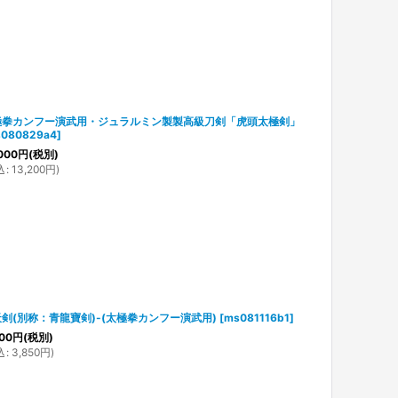
極拳カンフー演武用・ジュラルミン製製高級刀剣「虎頭太極剣」
080829a4
]
000
円
(税別)
込
:
13,200
円
)
剣(別称：青龍寶剣)-(太極拳カンフー演武用)
[
ms081116b1
]
00
円
(税別)
込
:
3,850
円
)