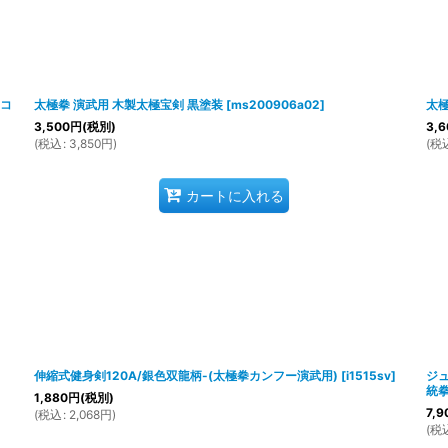
 コ
太極拳 演武用 木製太極宝剣 黒塗装
[
ms200906a02
]
太極
3,500
円
(税別)
3,6
(
税込
:
3,850
円
)
(
税
カートに入れる
伸縮式健身剣120A/銀色双龍柄-(太極拳カンフー演武用)
[
i1515sv
]
ジュ
統
1,880
円
(税別)
7,9
(
税込
:
2,068
円
)
(
税