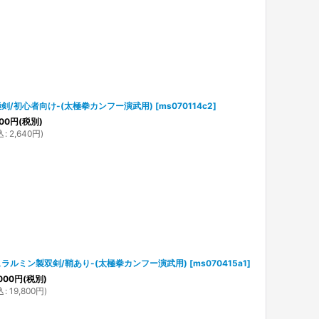
剣/初心者向け-(太極拳カンフー演武用)
[
ms070114c2
]
00
円
(税別)
込
:
2,640
円
)
ラルミン製双剣/鞘あり-(太極拳カンフー演武用)
[
ms070415a1
]
000
円
(税別)
込
:
19,800
円
)