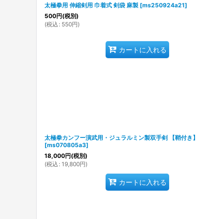
太極拳用 伸縮剣用 巾着式 剣袋 麻製
[
ms250924a21
]
500
円
(税別)
(
税込
:
550
円
)
カートに入れる
太極拳カンフー演武用・ジュラルミン製双手剣 【鞘付き】
[
ms070805a3
]
18,000
円
(税別)
(
税込
:
19,800
円
)
カートに入れる