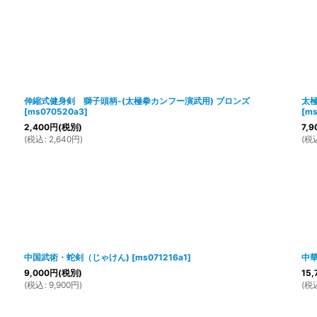
伸縮式健身剣 獅子頭柄-(太極拳カンフー演武用) ブロンズ
太
[
ms070520a3
]
[
ms
2,400
円
(税別)
7,9
(
税込
:
2,640
円
)
(
税
中国武術・蛇剣（じゃけん)
[
ms071216a1
]
中
9,000
円
(税別)
15,
(
税込
:
9,900
円
)
(
税