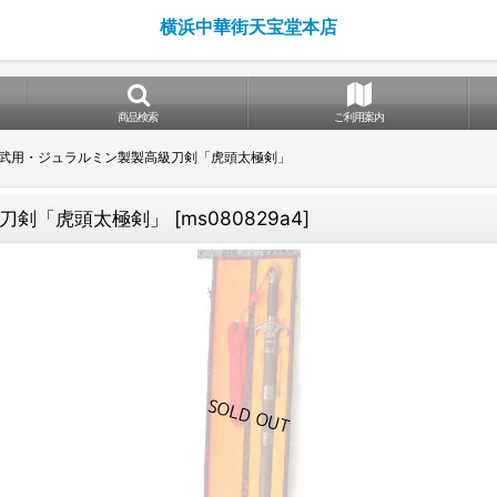
横浜中華街天宝堂本店
商品検索
ご利用案内
武用・ジュラルミン製製高級刀剣「虎頭太極剣」
刀剣「虎頭太極剣」
[
ms080829a4
]