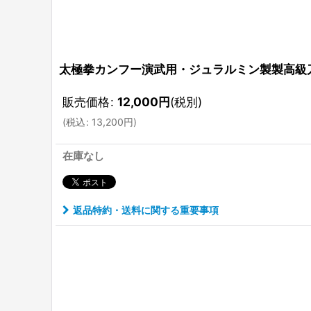
太極拳カンフー演武用・ジュラルミン製製高級
販売価格
:
12,000
円
(税別)
(
税込
:
13,200
円
)
在庫なし
返品特約・送料に関する重要事項