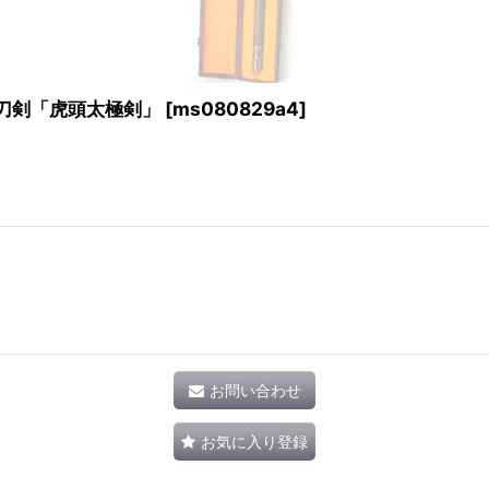
刀剣「虎頭太極剣」
[
ms080829a4
]
お問い合わせ
お気に入り登録