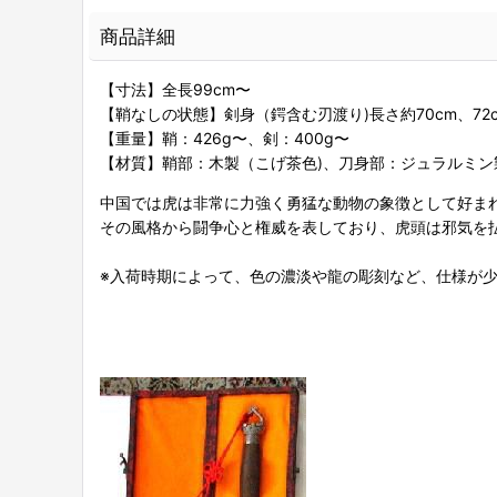
商品詳細
【寸法】全長99cm〜
【鞘なしの状態】剣身（鍔含む刃渡り)長さ約70cm、72cm
【重量】鞘：426g〜、剣：400g〜
【材質】鞘部：木製（こげ茶色)、刀身部：ジュラルミン
中国では虎は非常に力強く勇猛な動物の象徴として好ま
その風格から闘争心と権威を表しており、虎頭は邪気を
※入荷時期によって、色の濃淡や龍の彫刻など、仕様が