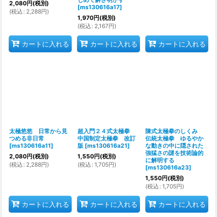
2,080
円
(税別)
[
ms130616a17
]
(
税込
:
2,288
円
)
1,970
円
(税別)
(
税込
:
2,167
円
)
カートに入れる
カートに入れる
カートに入れる
太極悠悠 日常から見
超入門２４式太極拳
陳式太極拳のしくみ
つめる非日常
中国制定太極拳 改訂
伝統太極拳 ゆるやか
[
ms130616a11
]
版
[
ms130616a21
]
な動きの中に隠された
強猛さの謎を技術論的
2,080
円
(税別)
1,550
円
(税別)
に解明する
(
税込
:
2,288
円
)
(
税込
:
1,705
円
)
[
ms130616a23
]
1,550
円
(税別)
(
税込
:
1,705
円
)
カートに入れる
カートに入れる
カートに入れる