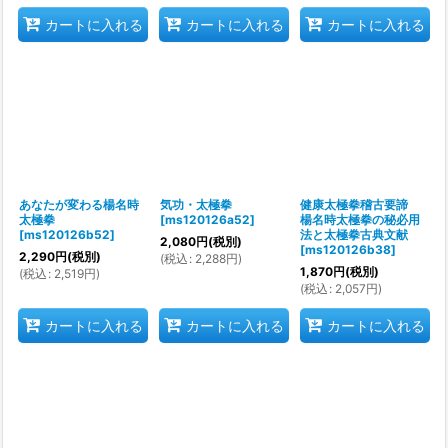
カートに入れる
カートに入れる
カートに入れる
あなたが変わる楊名時
気功・太極拳
健康太極拳稽古要諦
太極拳
[
ms120126a52
]
楊名時太極拳の秘必用
[
ms120126b52
]
法と太極拳古典文献
2,080
円
(税別)
[
ms120126b38
]
2,290
円
(税別)
(
税込
:
2,288
円
)
1,870
円
(税別)
(
税込
:
2,519
円
)
(
税込
:
2,057
円
)
カートに入れる
カートに入れる
カートに入れる