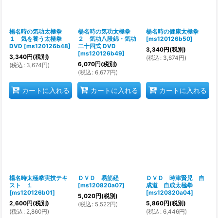
楊名時の気功太極拳
楊名時の気功太極拳
楊名時の健康太極拳
１ 気を養う太極拳
２ 気功八段錦・気功
[
ms120126b50
]
DVD
[
ms120126b48
]
二十四式 DVD
3,340
円
(税別)
[
ms120126b49
]
3,340
円
(税別)
(
税込
:
3,674
円
)
6,070
円
(税別)
(
税込
:
3,674
円
)
(
税込
:
6,677
円
)
カートに入れる
カートに入れる
カートに入れる
楊名時太極拳実技テキ
ＤＶＤ 易筋経
ＤＶＤ 時津賢児 自
スト １
[
ms120820a07
]
成道 自成太極拳
[
ms120126b01
]
[
ms120820a04
]
5,020
円
(税別)
2,600
円
(税別)
5,860
円
(税別)
(
税込
:
5,522
円
)
(
税込
:
2,860
円
)
(
税込
:
6,446
円
)