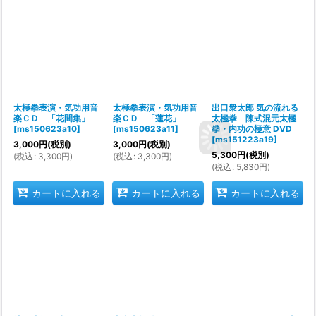
太極拳表演・気功用音
太極拳表演・気功用音
出口衆太郎 気の流れる
楽ＣＤ 「花間集」
楽ＣＤ 「蓮花」
太極拳 陳式混元太極
[
ms150623a10
]
[
ms150623a11
]
拳・内功の極意 DVD
[
ms151223a19
]
3,000
円
(税別)
3,000
円
(税別)
5,300
円
(税別)
(
税込
:
3,300
円
)
(
税込
:
3,300
円
)
(
税込
:
5,830
円
)
カートに入れる
カートに入れる
カートに入れる