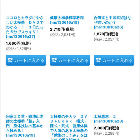
ココロとカラダにやさ
健康太極拳標準教程
合気道と中国武術はな
しい太極拳 ＤＶＤで
[
ms130616a18
]
ぜ強いのか？
わかる！！ １日たっ
[
ms130616a26
]
2,710
円
(税別)
た５分でスッキリ！
1,870
円
(税別)
(
税込
:
2,981
円
)
[
ms130616a27
]
(
税込
:
2,057
円
)
1,660
円
(税別)
(
税込
:
1,826
円
)
カートに入れる
カートに入れる
カートに入れる
宗家２０世・陳沛山老
太極拳のチカラ ＤＶ
太極悠悠 ２
師の太極拳『超』入
Ｄ＋Ｂｏｏｋ 楊式・
[
ms130616a20
]
門 身体技法の基本か
陳式・武式 健康体操
2,080
円
(税別)
ら極める！
で人気のある太極拳の
(
税込
:
2,288
円
)
[
ms130616a19
]
『武術のしくみ』をは
じめて解き明かす