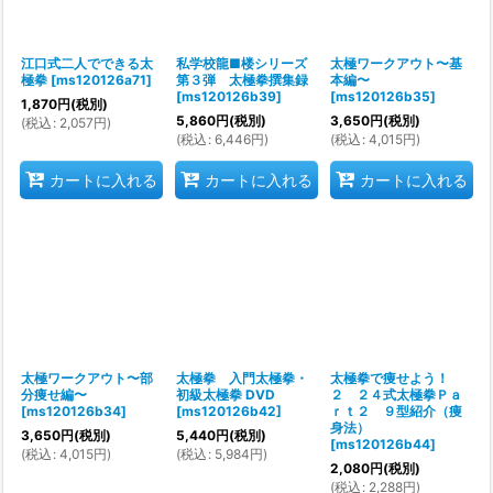
江口式二人でできる太
私学校龍■楼シリーズ
太極ワークアウト〜基
極拳
[
ms120126a71
]
第３弾 太極拳撰集録
本編〜
[
ms120126b39
]
[
ms120126b35
]
1,870
円
(税別)
5,860
円
(税別)
3,650
円
(税別)
(
税込
:
2,057
円
)
(
税込
:
6,446
円
)
(
税込
:
4,015
円
)
カートに入れる
カートに入れる
カートに入れる
太極ワークアウト〜部
太極拳 入門太極拳・
太極拳で痩せよう！
分痩せ編〜
初級太極拳 DVD
２ ２４式太極拳Ｐａ
[
ms120126b34
]
[
ms120126b42
]
ｒｔ２ ９型紹介（痩
身法）
3,650
円
(税別)
5,440
円
(税別)
[
ms120126b44
]
(
税込
:
4,015
円
)
(
税込
:
5,984
円
)
2,080
円
(税別)
(
税込
:
2,288
円
)