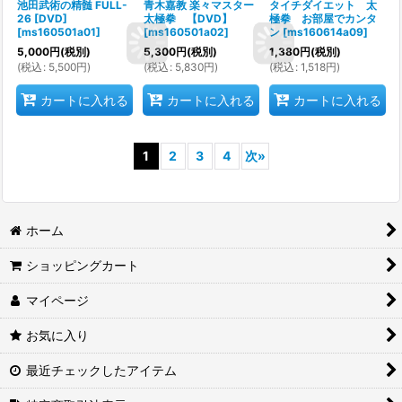
池田武術の精髄 FULL-
青木嘉教 楽々マスター
タイチダイエット 太
26 [DVD]
太極拳 【DVD】
極拳 お部屋でカンタ
[
ms160501a01
]
[
ms160501a02
]
ン
[
ms160614a09
]
5,000
円
(税別)
5,300
円
(税別)
1,380
円
(税別)
(
税込
:
5,500
円
)
(
税込
:
5,830
円
)
(
税込
:
1,518
円
)
カートに入れる
カートに入れる
カートに入れる
1
2
3
4
次
»
ホーム
ショッピングカート
マイページ
お気に入り
最近チェックしたアイテム