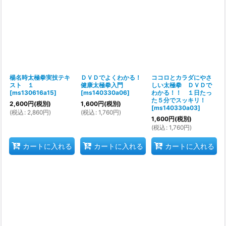
楊名時太極拳実技テキ
ＤＶＤでよくわかる！
ココロとカラダにやさ
スト １
健康太極拳入門
しい太極拳 ＤＶＤで
[
ms130616a15
]
[
ms140330a06
]
わかる！！ １日たっ
た５分でスッキリ！
2,600
円
(税別)
1,600
円
(税別)
[
ms140330a03
]
(
税込
:
2,860
円
)
(
税込
:
1,760
円
)
1,600
円
(税別)
(
税込
:
1,760
円
)
カートに入れる
カートに入れる
カートに入れる