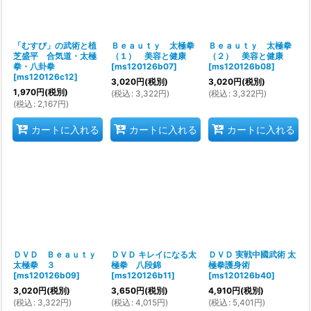
「むすび」の武術と植
Ｂｅａｕｔｙ 太極拳
Ｂｅａｕｔｙ 太極拳
芝盛平 合気道・太極
（１） 美容と健康
（２） 美容と健康
拳・八卦拳
[
ms120126b07
]
[
ms120126b08
]
[
ms120126c12
]
3,020
円
(税別)
3,020
円
(税別)
1,970
円
(税別)
(
税込
:
3,322
円
)
(
税込
:
3,322
円
)
(
税込
:
2,167
円
)
カートに入れる
カートに入れる
カートに入れる
ＤＶＤ Ｂｅａｕｔｙ
ＤＶＤ キレイになる太
ＤＶＤ 実戦中國武術 太
太極拳 ３
極拳 八段錦
極拳護身術
[
ms120126b09
]
[
ms120126b11
]
[
ms120126b40
]
3,020
円
(税別)
3,650
円
(税別)
4,910
円
(税別)
(
税込
:
3,322
円
)
(
税込
:
4,015
円
)
(
税込
:
5,401
円
)