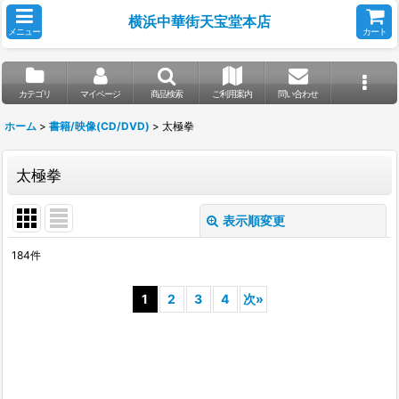
横浜中華街天宝堂本店
メニュー
カート
カテゴリ
マイページ
商品検索
ご利用案内
問い合わせ
ホーム
>
書籍/映像(CD/DVD)
>
太極拳
太極拳
表示順変更
閉じる
184
件
表示数
:
1
2
3
4
次
»
並び順
:
絞り込む