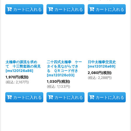
カートに入れる
カートに入れる
カートに入れる
太極拳の源流を求め
二十四式太極拳 ケー
日中太極拳交流史
て 十三勢套路の発見
タイを見ながらでき
[
ms120126a69
]
[
ms120126a86
]
る ＱＲコード付き
2,080
円
(税別)
[
ms120126c03
]
1,970
円
(税別)
(
税込
:
2,288
円
)
1,030
円
(税別)
(
税込
:
2,167
円
)
(
税込
:
1,133
円
)
カートに入れる
カートに入れる
カートに入れる