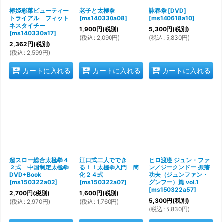
椿姫彩菜ビューティー
老子と太極拳
詠春拳 [DVD]
トライアル フィット
[
ms140330a08
]
[
ms140618a10
]
ネスタイチー
1,900
円
(税別)
5,300
円
(税別)
[
ms140330a17
]
(
税込
:
2,090
円
)
(
税込
:
5,830
円
)
2,362
円
(税別)
(
税込
:
2,599
円
)
カートに入れる
カートに入れる
カートに入れる
超スロー総合太極拳４
江口式二人ででき
ヒロ渡邉 ジュン・ファ
２式 中国制定太極拳
る！！太極拳入門 簡
ン／ジークンドー 振藩
DVD+Book
化２４式
功夫（ジュンファン・
[
ms150322a02
]
[
ms150322a07
]
グンフー）篇 vol.1
[
ms150322a57
]
2,700
円
(税別)
1,600
円
(税別)
5,300
円
(税別)
(
税込
:
2,970
円
)
(
税込
:
1,760
円
)
(
税込
:
5,830
円
)