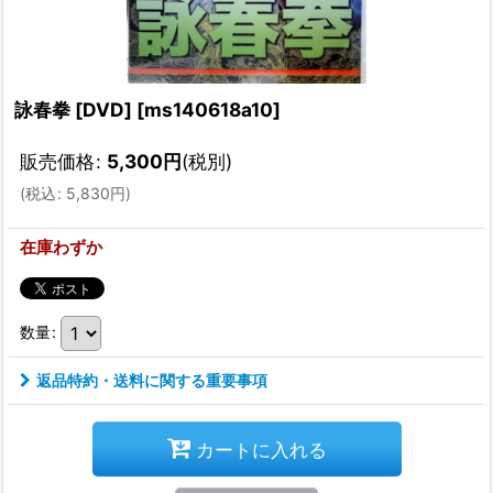
詠春拳 [DVD]
[
ms140618a10
]
販売価格
:
5,300
円
(税別)
(
税込
:
5,830
円
)
在庫わずか
数量
:
返品特約・送料に関する重要事項
カートに入れる