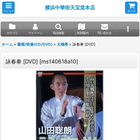
横浜中華街天宝堂本店
メニュー
カート
カテゴリ
マイページ
商品検索
ご利用案内
問い合わせ
ホーム
>
書籍/映像(CD/DVD)
>
太極拳
>
詠春拳 [DVD]
詠春拳 [DVD]
[
ms140618a10
]