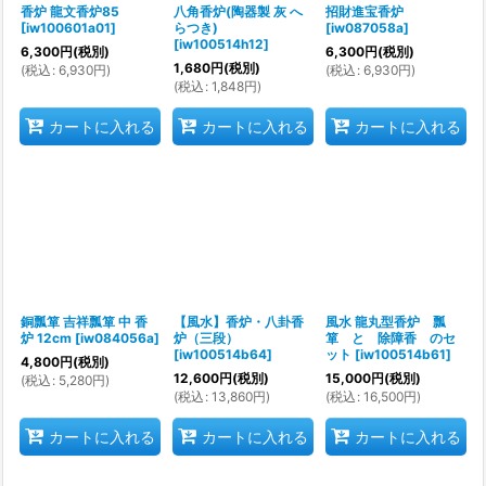
香炉 龍文香炉85
八角香炉(陶器製 灰 へ
招財進宝香炉
[
iw100601a01
]
らつき)
[
iw087058a
]
[
iw100514h12
]
6,300
円
(税別)
6,300
円
(税別)
1,680
円
(税別)
(
税込
:
6,930
円
)
(
税込
:
6,930
円
)
(
税込
:
1,848
円
)
カートに入れる
カートに入れる
カートに入れる
銅瓢箪 吉祥瓢箪 中 香
【風水】香炉・八卦香
風水 龍丸型香炉 瓢
炉 12cm
[
iw084056a
]
炉（三段）
箪 と 除障香 のセ
[
iw100514b64
]
ット
[
iw100514b61
]
4,800
円
(税別)
12,600
円
(税別)
15,000
円
(税別)
(
税込
:
5,280
円
)
(
税込
:
13,860
円
)
(
税込
:
16,500
円
)
カートに入れる
カートに入れる
カートに入れる