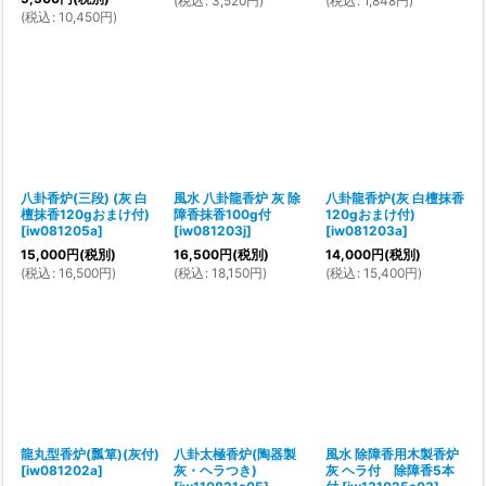
(
税込
:
3,520
円
)
(
税込
:
1,848
円
)
(
税込
:
10,450
円
)
八卦香炉(三段) (灰 白
風水 八卦龍香炉 灰 除
八卦龍香炉(灰 白檀抹香
檀抹香120gおまけ付)
障香抹香100g付
120gおまけ付)
[
iw081205a
]
[
iw081203j
]
[
iw081203a
]
15,000
円
(税別)
16,500
円
(税別)
14,000
円
(税別)
(
税込
:
16,500
円
)
(
税込
:
18,150
円
)
(
税込
:
15,400
円
)
龍丸型香炉(瓢箪)(灰付)
八卦太極香炉(陶器製
風水 除障香用木製香炉
[
iw081202a
]
灰・ヘラつき)
灰 ヘラ付 除障香5本