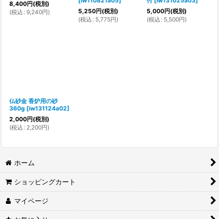
[
iw110821a05
]
付
[
iw131025a03
]
8,400
円
(税別)
5,250
円
(税別)
5,000
円
(税別)
(
税込
:
9,240
円
)
(
税込
:
5,775
円
)
(
税込
:
5,500
円
)
仏砂金 香炉用の砂
360g
[
iw131124a02
]
2,000
円
(税別)
(
税込
:
2,200
円
)
ホーム
ショッピングカート
マイページ