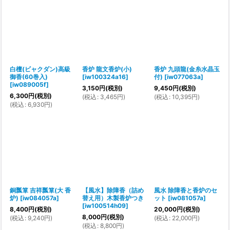
白檀(ビャクダン)高級
香炉 龍文香炉(小)
香炉 九頭龍(金糸水晶玉
御香(60巻入)
[
iw100324a16
]
付)
[
iw077063a
]
[
iw089005f
]
3,150
円
(税別)
9,450
円
(税別)
6,300
円
(税別)
(
税込
:
3,465
円
)
(
税込
:
10,395
円
)
(
税込
:
6,930
円
)
銅瓢箪 吉祥瓢箪(大 香
【風水】除障香（詰め
風水 除障香と香炉のセ
炉)
[
iw084057a
]
替え用）木製香炉つき
ット
[
iw081057a
]
[
iw100514h09
]
8,400
円
(税別)
20,000
円
(税別)
8,000
円
(税別)
(
税込
:
9,240
円
)
(
税込
:
22,000
円
)
(
税込
:
8,800
円
)