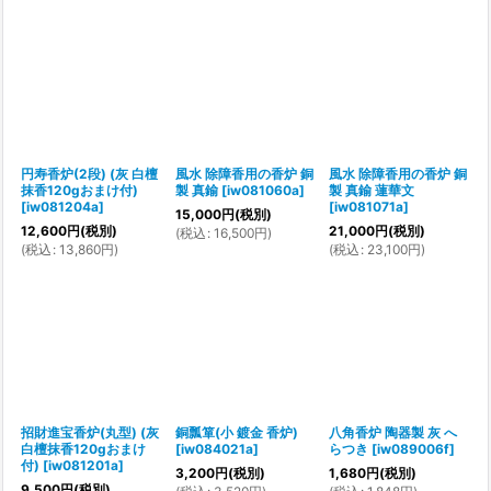
円寿香炉(2段) (灰 白檀
風水 除障香用の香炉 銅
風水 除障香用の香炉 銅
抹香120gおまけ付)
製 真鍮
[
iw081060a
]
製 真鍮 蓮華文
[
iw081204a
]
[
iw081071a
]
15,000
円
(税別)
12,600
円
(税別)
21,000
円
(税別)
(
税込
:
16,500
円
)
(
税込
:
13,860
円
)
(
税込
:
23,100
円
)
招財進宝香炉(丸型) (灰
銅瓢箪(小 鍍金 香炉)
八角香炉 陶器製 灰 へ
白檀抹香120gおまけ
[
iw084021a
]
らつき
[
iw089006f
]
付)
[
iw081201a
]
3,200
円
(税別)
1,680
円
(税別)
9,500
円
(税別)