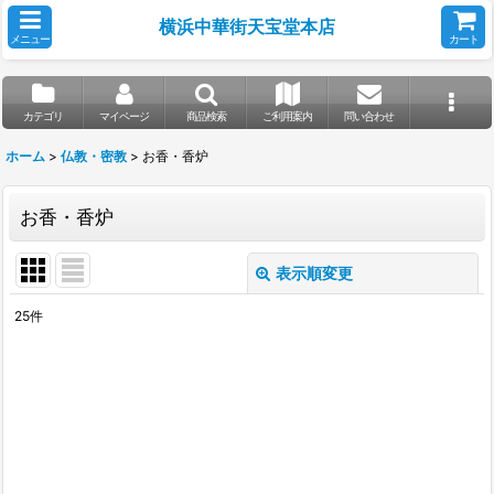
横浜中華街天宝堂本店
メニュー
カート
カテゴリ
マイページ
商品検索
ご利用案内
問い合わせ
ホーム
>
仏教・密教
>
お香・香炉
お香・香炉
表示順変更
閉じる
25
件
表示数
:
並び順
:
絞り込む