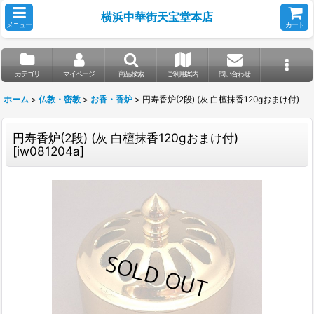
横浜中華街天宝堂本店
メニュー
カート
カテゴリ
マイページ
商品検索
ご利用案内
問い合わせ
ホーム
>
仏教・密教
>
お香・香炉
>
円寿香炉(2段) (灰 白檀抹香120gおまけ付)
円寿香炉(2段) (灰 白檀抹香120gおまけ付)
[
iw081204a
]