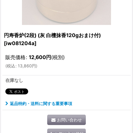
円寿香炉(2段) (灰 白檀抹香120gおまけ付)
[
iw081204a
]
販売価格
:
12,600
円
(税別)
(
税込
:
13,860
円
)
在庫なし
返品特約・送料に関する重要事項
お問い合わせ