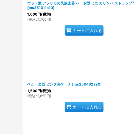
ウッド製 アフリカの民族楽器 ハート型 ミニ カリンバ ストラップ
[
ms251011a10
]
1,600
円
(税別)
(
税込
:
1,760
円
)
カートに入れる
ペルー楽器 ピンク色ケーナ
[
ms250402a20
]
1,500
円
(税別)
(
税込
:
1,650
円
)
カートに入れる