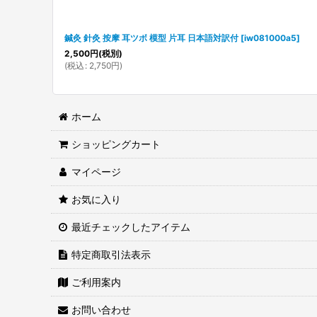
鍼灸 針灸 按摩 耳ツボ 模型 片耳 日本語対訳付
[
iw081000a5
]
2,500
円
(税別)
(
税込
:
2,750
円
)
ホーム
ショッピングカート
マイページ
お気に入り
最近チェックしたアイテム
特定商取引法表示
ご利用案内
お問い合わせ