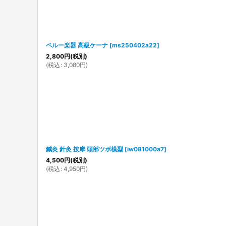
ペルー楽器 高級ケーナ
[
ms250402a22
]
2,800
円
(税別)
(
税込
:
3,080
円
)
鍼灸 針灸 按摩 頭部ツボ模型
[
iw081000a7
]
4,500
円
(税別)
(
税込
:
4,950
円
)