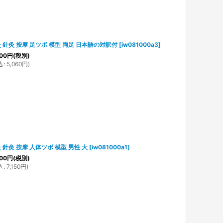
 針灸 按摩 足ツボ 模型 両足 日本語の対訳付
[
iw081000a3
]
00
円
(税別)
込
:
5,060
円
)
 針灸 按摩 人体ツボ 模型 男性 大
[
iw081000a1
]
00
円
(税別)
込
:
7,150
円
)