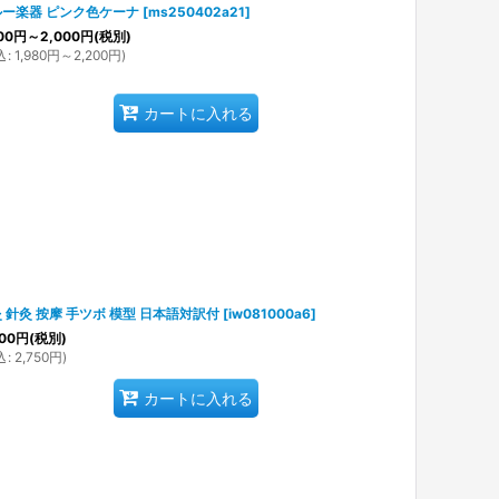
ルー楽器 ピンク色ケーナ
[
ms250402a21
]
00
円
～2,000
円
(税別)
込
:
1,980
円
～2,200
円
)
カートに入れる
 針灸 按摩 手ツボ 模型 日本語対訳付
[
iw081000a6
]
00
円
(税別)
込
:
2,750
円
)
カートに入れる