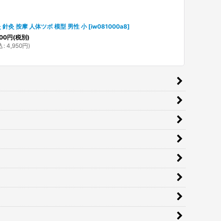
 針灸 按摩 人体ツボ 模型 男性 小
[
iw081000a8
]
00
円
(税別)
込
:
4,950
円
)