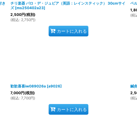
付き
チリ楽器 パロ・デ・ジュビア（英語：レインスティック） 30cmサイ
ペ
ズ
[
ms250402a23
]
1,8
2,500
円
(税別)
(
税
(
税込
:
2,750
円
)
カートに入れる
歓歓喜喜iw089026a
[
a9026
]
鍼灸
7,000
円
(税別)
2,5
(
税込
:
7,700
円
)
(
税
カートに入れる