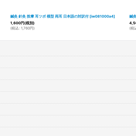
鍼灸 針灸 按摩 耳ツボ 模型 両耳 日本語の対訳付
[
iw081000a4
]
鍼灸
1,600
円
(税別)
4,5
(
税込
:
1,760
円
)
(
税