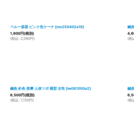
ペルー楽器 ピンク色ケーナ
[
ms250402a19
]
鍼灸
1,900
円
(税別)
4,6
(
税込
:
2,090
円
)
(
税
鍼灸 針灸 按摩 人体ツボ 模型 女性
[
iw081000a2
]
鍼灸
6,500
円
(税別)
6,5
(
税込
:
7,150
円
)
(
税