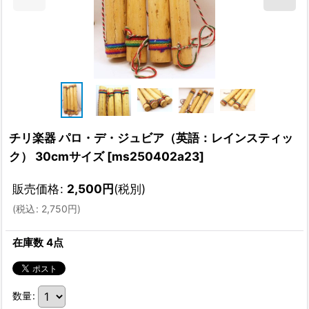
チリ楽器 パロ・デ・ジュビア（英語：レインスティッ
ク） 30cmサイズ
[
ms250402a23
]
販売価格
:
2,500
円
(税別)
(
税込
:
2,750
円
)
在庫数 4点
数量
: