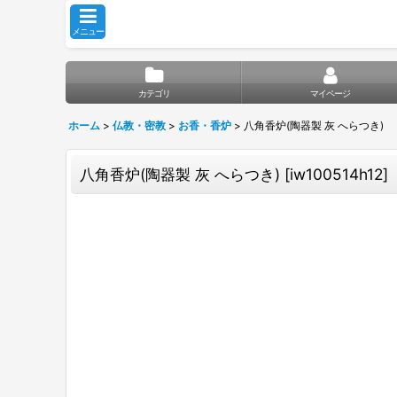
メニュー
カテゴリ
マイページ
ホーム
>
仏教・密教
>
お香・香炉
>
八角香炉(陶器製 灰 へらつき)
八角香炉(陶器製 灰 へらつき)
[
iw100514h12
]