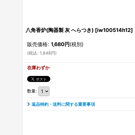
八角香炉(陶器製 灰 へらつき)
[
iw100514h12
]
販売価格
:
1,680
円
(税別)
(
税込
:
1,848
円
)
在庫わずか
数量
:
返品特約・送料に関する重要事項