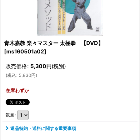
青木嘉教 楽々マスター 太極拳 【DVD】
[
ms160501a02
]
販売価格
:
5,300
円
(税別)
(
税込
:
5,830
円
)
在庫わずか
数量
:
返品特約・送料に関する重要事項