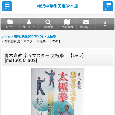
横浜中華街天宝堂本店
メニュー
カート
カテゴリ
マイページ
商品検索
ご利用案内
問い合わせ
ホーム
>
書籍/映像(CD/DVD)
>
太極拳
>
青木嘉教 楽々マスター 太極拳 【DVD】
青木嘉教 楽々マスター 太極拳 【DVD】
[
ms160501a02
]